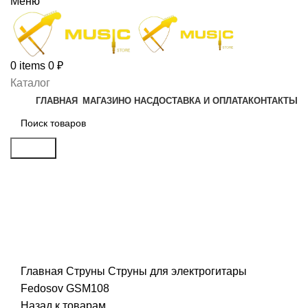
Меню
0
items
0
₽
Каталог
ГЛАВНАЯ
МАГАЗИН
О НАС
ДОСТАВКА И ОПЛАТА
КОНТАКТЫ
Search
Распродан
Click to enlarge
Главная
Струны
Струны для электрогитары
Fedosov GSM108
Назад к товарам