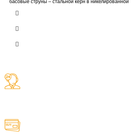
басовые струны – стальной керн в никелированной
Заказы 24/7
Наш магазин принимает заказы круглосуточно
Онлайн оплата