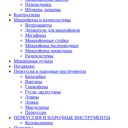
Переходники
Штекера, разъемы
Контроллеры
Микрофоны и радиосистемы
Ветрозащиты
Держатели для микрофонов
Мегафоны
Микрофонные стойки
Микрофоны беспроводные
Микрофоны проводные
Радиосистемы
Микшерные пульты
Наушники
Перкуссия и народные инструменты
Балалайки
Варганы
Глюкофоны
Гусли, аксессуары
Домры
Ложки
Мандолины
Перкуссия
ПЕРКУССИЯ И НАРОДНЫЕ ИНСТРУМЕНТЫ
Колокольчики
Пюпитры