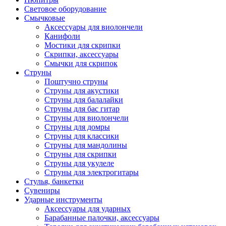
Световое оборудование
Смычковые
Аксессуары для виолончели
Канифоли
Мостики для скрипки
Скрипки, аксессуары
Смычки для скрипок
Струны
Поштучно струны
Струны для акустики
Струны для балалайки
Струны для бас гитар
Струны для виолончели
Струны для домры
Струны для классики
Струны для мандолины
Струны для скрипки
Струны для укулеле
Струны для электрогитары
Стулья, банкетки
Сувениры
Ударные инструменты
Аксессуары для ударных
Барабанные палочки, аксессуары