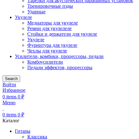
Тарелки для акустических барабанных установок
Тренировочные пэды
Ударные
Укулеле
Медиаторы для укулеле
Ремни для укулелеле
Стойки и держатели для укулеле
Укулеле
Фурнитура для укулеле
Чехлы для укулеле
Усилители, комбики, процессоры, педали
Комбоусилители
Педали эффектов, процессоры
Search
Войти
Избранное
0
items
0
₽
Меню
0
items
0
₽
Каталог
Гитары
Классика