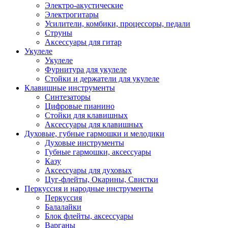
Электро-акустические
Электрогитары
Усилители, комбики, процессоры, педали
Струны
Аксессуары для гитар
Укулеле
Укулеле
Фурнитура для укулеле
Стойки и держатели для укулеле
Клавишные инструменты
Синтезаторы
Цифровые пианино
Стойки для клавишных
Аксессуары для клавишных
Духовые, губные гармошки и мелодики
Духовые инструменты
Губные гармошки, аксессуары
Казу
Аксессуары для духовых
Цуг-флейты, Окарины, Свистки
Перкуссия и народные инструменты
Перкуссия
Балалайки
Блок флейты, аксессуары
Варганы