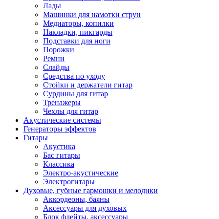
Лады
Машинки для намотки струн
Медиаторы, копилки
Накладки, пикгарды
Подставки для ноги
Порожки
Ремни
Слайды
Средства по уходу
Стойки и держатели гитар
Сурдины для гитар
Тренажеры
Чехлы для гитар
Акустические системы
Генераторы эффектов
Гитары
Акустика
Бас гитары
Классика
Электро-акустические
Электрогитары
Духовые, губные гармошки и мелодики
Аккордеоны, баяны
Аксессуары для духовых
Блок флейты, аксессуары