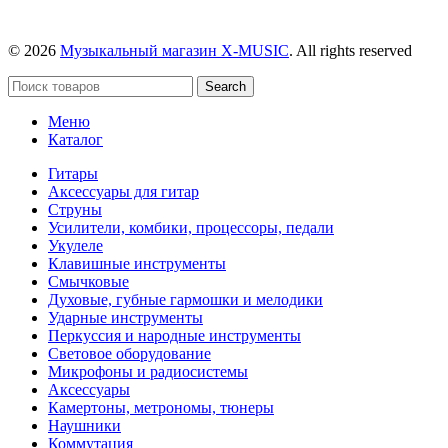
© 2026
Музыкальный магазин X-MUSIC
. All rights reserved
Search
Меню
Каталог
Гитары
Аксессуары для гитар
Струны
Усилители, комбики, процессоры, педали
Укулеле
Клавишные инструменты
Смычковые
Духовые, губные гармошки и мелодики
Ударные инструменты
Перкуссия и народные инструменты
Световое оборудование
Микрофоны и радиосистемы
Аксессуары
Камертоны, метрономы, тюнеры
Наушники
Коммутация