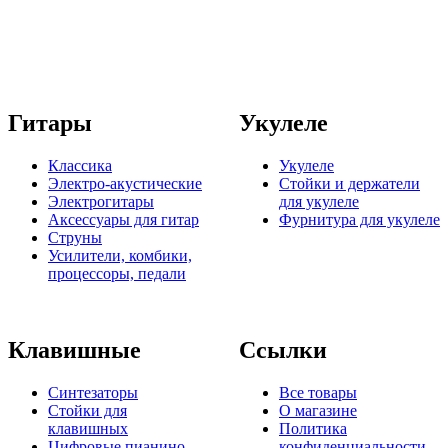
Гитары
Укулеле
Классика
Укулеле
Электро-акустические
Стойки и держатели
Электрогитары
для укулеле
Аксессуары для гитар
Фурнитура для укулеле
Струны
Усилители, комбики,
процессоры, педали
Клавишные
Ссылки
Синтезаторы
Все товары
Стойки для
О магазине
клавишных
Политика
Цифровые пианино
конфиденциальности