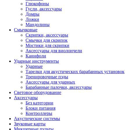
Глюкофоны
Гусли, аксессуары
Домры
Ложки
Мандолины
Смычковые
Скрипки, аксессуары
Смычки для скрипок
Мостики для скрипки
Аксессуары для виолончели
Канифоли
Ударные инструменты
Ударные
Тарелки для акустических барабанных установок
Тренировочные пэды
Аксессуары для ударных
Барабанные палочки, аксессуары
Световое оборудование
Аксессуары
Без категории
Блоки питания
Контроллеры
Акустические системы
Звуковые карты
Микшерные пульты