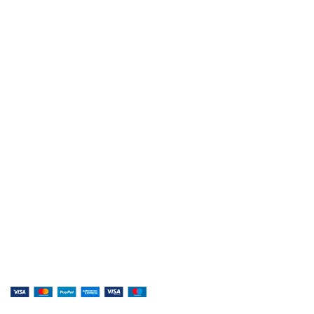
клавишных
Политика возвратов
Правила и условия
Контакты
Музыка, доступная каждому!
Специализированный магазин по продаже
музыкальных инструментов, звукового и светового
оборудования и аксессуаров
Онлайн оплата: