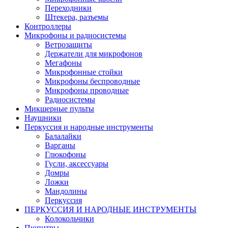
Переходники
Штекера, разъемы
Контроллеры
Микрофоны и радиосистемы
Ветрозащиты
Держатели для микрофонов
Мегафоны
Микрофонные стойки
Микрофоны беспроводные
Микрофоны проводные
Радиосистемы
Микшерные пульты
Наушники
Перкуссия и народные инструменты
Балалайки
Варганы
Глюкофоны
Гусли, аксессуары
Домры
Ложки
Мандолины
Перкуссия
ПЕРКУССИЯ И НАРОДНЫЕ ИНСТРУМЕНТЫ
Колокольчики
Пюпитры