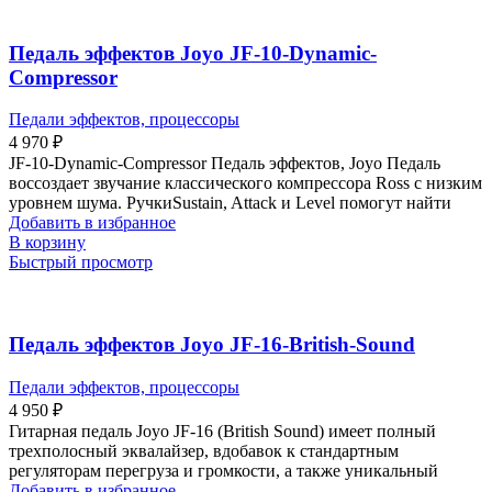
Педаль эффектов Joyo JF-10-Dynamic-
Compressor
Педали эффектов, процессоры
4 970
₽
JF-10-Dynamic-Compressor Педаль эффектов, Joyo Педаль
воссоздает звучание классического компрессора Ross с низким
уровнем шума. РучкиSustain, Attack и Level помогут найти
Добавить в избранное
В корзину
Быстрый просмотр
Педаль эффектов Joyo JF-16-British-Sound
Педали эффектов, процессоры
4 950
₽
Гитарная педаль Joyo JF-16 (British Sound) имеет полный
трехполосный эквалайзер, вдобавок к стандартным
регуляторам перегруза и громкости, а также уникальный
Добавить в избранное