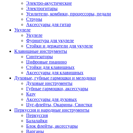
Электро-акустические
Электрогитары
Усилители, комбики, процессоры, педали
Струны
Аксессуары для гитар
Укулеле
Укулеле
Фурнитура для укулеле
Стойки и держатели для укулеле
Клавишные инструменты
Синтезаторы
Цифровые пианино
Стойки для клавишных
Аксессуары для клавишных
Духовые, губные гармошки и мелодики
Духовые инструменты
Губные гармошки, аксессуары
Казу
Аксессуары для духовых
Цуг-флейты, Окарины, Свистки
Перкуссия и народные инструменты
Перкуссия
Балалайки
Блок флейты, аксессуары
Варганы