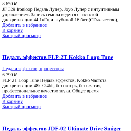
8 650
₽
JF-329-Ironloop Педаль Лупер, Joyo Лупер с интуитивным
управлением. Запись семпла ведется с частотой
дискретизации 44.1кГц и глубиной 16 бит (CD-качество),
Добавить в избранное
В корзину
Быстрый просмотр
Педаль эффектов FLP-2T Kokko Loop Tune
Педали эффектов, процессоры
6 790
₽
FLP-2T Loop Tune Педаль эффектов, Kokko Частота
дискретизации 48k / 24bit, без потерь, без сжатия,
профессиональное качество звука. Общее время
Добавить в избранное
В корзину
Быстрый просмотр
Педаль эффектов JDF-02 Ultimate Drive Smiger