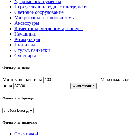
Ударные инструменты
Перкуссия и народные инструменты
Световое оборудование
Микрофоны и радиосистемы
Аксессуары
Камертоны, метрономы, тюнеры
Наушники
Коммутация
Пюпитры
Стулья, банкетки
Сувениры
Фильтр по цене
Минимальная цена
Максимальная
цена
Фильтрация
Фильтр по бренду
Фильтр по наличию
Со скидкой