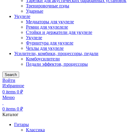
Тарелки для акустических барабанных установок
Тренировочные пэды
Ударные
Укулеле
Медиаторы для укулеле
Ремни для укулелеле
Стойки и держатели для укулеле
Укулеле
Фурнитура для укулеле
Чехлы для укулеле
Усилители, комбики, процессоры, педали
Комбоусилители
Педали эффектов, процессоры
Search
Войти
Избранное
0
items
0
₽
Меню
0
items
0
₽
Каталог
Гитары
Классика