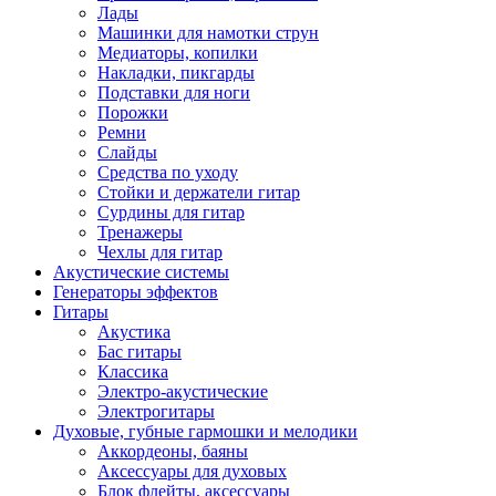
Лады
Машинки для намотки струн
Медиаторы, копилки
Накладки, пикгарды
Подставки для ноги
Порожки
Ремни
Слайды
Средства по уходу
Стойки и держатели гитар
Сурдины для гитар
Тренажеры
Чехлы для гитар
Акустические системы
Генераторы эффектов
Гитары
Акустика
Бас гитары
Классика
Электро-акустические
Электрогитары
Духовые, губные гармошки и мелодики
Аккордеоны, баяны
Аксессуары для духовых
Блок флейты, аксессуары