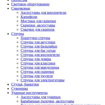
Световое оборудование
Смычковые
Аксессуары для виолончели
Канифоли
Мостики для скрипки
Скрипки, аксессуары
Смычки для скрипок
Струны
Поштучно струны
Струны для акустики
Струны для балалайки
Струны для бас гитар
Струны для виолончели
Струны для домры
Струны для классики
Струны для мандолины
Струны для скрипки
Струны для укулеле
Струны для электрогитары
Стулья, банкетки
Сувениры
Ударные инструменты
Аксессуары для ударных
Барабанные палочки, аксессуары