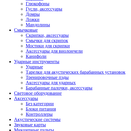
Глюкофоны
Гусли, аксессуары
Домры
Ложки
Мандолины
Смычковые
Скрипки, аксессуары
Смычки для скрипок
Мостики для скрипки
Аксессуары для виолончели
Канифоли
Ударные инструменты
Ударные
Тарелки для акустических барабанных установок
Тренировочные пэды
Аксессуары для ударных
Барабанные палочки, аксессуары
Световое оборудование
Аксессуары
Без категории
Блоки питания
Контроллеры
Акустические системы
Звуковые карты
Микшерные пульты