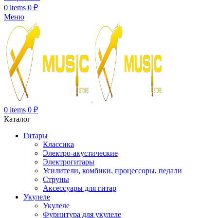
0
items
0
₽
Меню
0
items
0
₽
Каталог
Гитары
Классика
Электро-акустические
Электрогитары
Усилители, комбики, процессоры, педали
Струны
Аксессуары для гитар
Укулеле
Укулеле
Фурнитура для укулеле