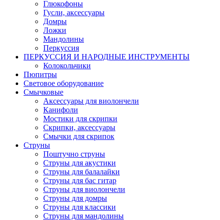
Глюкофоны
Гусли, аксессуары
Домры
Ложки
Мандолины
Перкуссия
ПЕРКУССИЯ И НАРОДНЫЕ ИНСТРУМЕНТЫ
Колокольчики
Пюпитры
Световое оборудование
Смычковые
Аксессуары для виолончели
Канифоли
Мостики для скрипки
Скрипки, аксессуары
Смычки для скрипок
Струны
Поштучно струны
Струны для акустики
Струны для балалайки
Струны для бас гитар
Струны для виолончели
Струны для домры
Струны для классики
Струны для мандолины