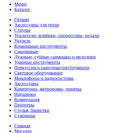
Меню
Каталог
Гитары
Аксессуары для гитар
Струны
Усилители, комбики, процессоры, педали
Укулеле
Клавишные инструменты
Смычковые
Духовые, губные гармошки и мелодики
Ударные инструменты
Перкуссия и народные инструменты
Световое оборудование
Микрофоны и радиосистемы
Аксессуары
Камертоны, метрономы, тюнеры
Наушники
Коммутация
Пюпитры
Стулья, банкетки
Сувениры
Главная
Магазин