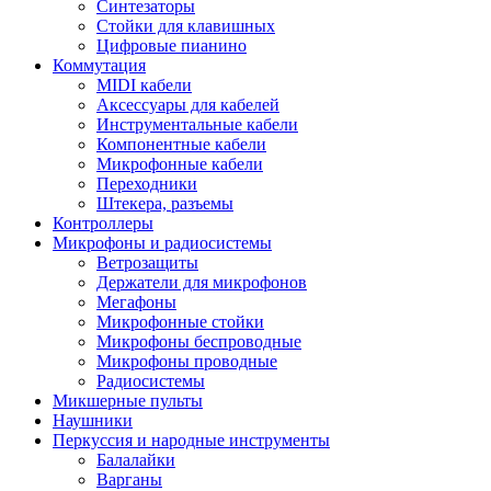
Синтезаторы
Стойки для клавишных
Цифровые пианино
Коммутация
MIDI кабели
Аксессуары для кабелей
Инструментальные кабели
Компонентные кабели
Микрофонные кабели
Переходники
Штекера, разъемы
Контроллеры
Микрофоны и радиосистемы
Ветрозащиты
Держатели для микрофонов
Мегафоны
Микрофонные стойки
Микрофоны беспроводные
Микрофоны проводные
Радиосистемы
Микшерные пульты
Наушники
Перкуссия и народные инструменты
Балалайки
Варганы