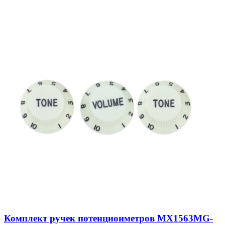
Комплект ручек потенциоиметров MX1563MG-