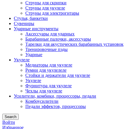
Струны для скрипки
Струны для укулеле
Струны для электрогитары
Стулья, банкетки
Сувениры
Ударные инструменты
Аксессуары для ударных
Барабанные палочки, аксессуары
Тарелки для акустических барабанных установок
Тренировочные пэды
Ударные
Укулеле
Медиаторы для укулеле
Ремни для укулелеле
Стойки и держатели для укулеле
Укулеле
Фурнитура для укулеле
Чехлы для укулеле
Усилители, комбики, процессоры, педали
Комбоусилители
Педали эффектов, процессоры
Search
Войти
Избранное