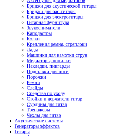
Аксессуары для медиаторов
Бриджи для акустической гитары
Бриджи для бас-гитары
Бриджи для электрогитары
Гитарная фурнитура
Звукосниматели
Каподастры
Колки
Крепления ремня, стреплоки
Лады
Машинки для намотки струн
Медиаторы, копилки
Накладки, пикгарды
Подставки для ноги
Порожки
Ремни
Слайды
Средства по уходу
Стойки и держатели гитар
Сурдины для гитар
Тренажеры
Чехлы для гитар
Акустические системы
Генераторы эффектов
Гитары