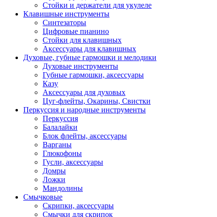
Стойки и держатели для укулеле
Клавишные инструменты
Синтезаторы
Цифровые пианино
Стойки для клавишных
Аксессуары для клавишных
Духовые, губные гармошки и мелодики
Духовые инструменты
Губные гармошки, аксессуары
Казу
Аксессуары для духовых
Цуг-флейты, Окарины, Свистки
Перкуссия и народные инструменты
Перкуссия
Балалайки
Блок флейты, аксессуары
Варганы
Глюкофоны
Гусли, аксессуары
Домры
Ложки
Мандолины
Смычковые
Скрипки, аксессуары
Смычки для скрипок