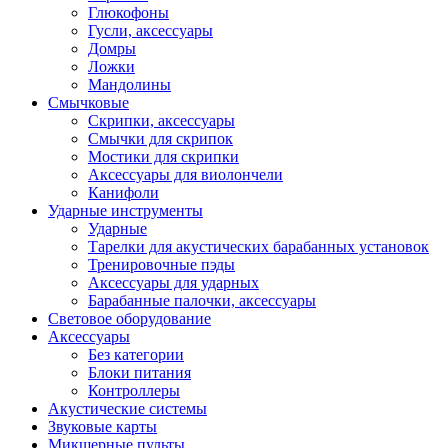
Глюкофоны
Гусли, аксессуары
Домры
Ложки
Мандолины
Смычковые
Скрипки, аксессуары
Смычки для скрипок
Мостики для скрипки
Аксессуары для виолончели
Канифоли
Ударные инструменты
Ударные
Тарелки для акустических барабанных установок
Тренировочные пэды
Аксессуары для ударных
Барабанные палочки, аксессуары
Световое оборудование
Аксессуары
Без категории
Блоки питания
Контроллеры
Акустические системы
Звуковые карты
Микшерные пульты