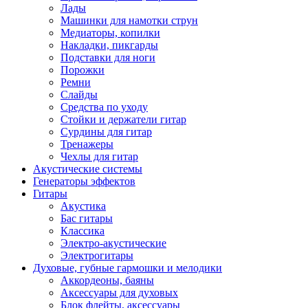
Лады
Машинки для намотки струн
Медиаторы, копилки
Накладки, пикгарды
Подставки для ноги
Порожки
Ремни
Слайды
Средства по уходу
Стойки и держатели гитар
Сурдины для гитар
Тренажеры
Чехлы для гитар
Акустические системы
Генераторы эффектов
Гитары
Акустика
Бас гитары
Классика
Электро-акустические
Электрогитары
Духовые, губные гармошки и мелодики
Аккордеоны, баяны
Аксессуары для духовых
Блок флейты, аксессуары