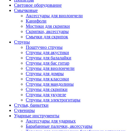
Световое оборудование
Смычковые
Аксессуары для виолончели
Канифоли
Мостики для скрипки
Скрипки, аксессуары
Смычки для скрипок
Струны
Поштучно струны
Струны для акустики
Струны для балалайки
Струны для бас гитар
Струны для виолончели
Струны для домры
Струны для классики
Струны для мандолины
Струны для скрипки
Струны для укулеле
Струны для электрогитары
Стулья, банкетки
Сувениры
Ударные инструменты
Аксессуары для ударных
Барабанные палочки, аксессуары