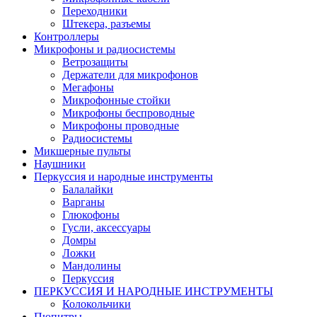
Переходники
Штекера, разъемы
Контроллеры
Микрофоны и радиосистемы
Ветрозащиты
Держатели для микрофонов
Мегафоны
Микрофонные стойки
Микрофоны беспроводные
Микрофоны проводные
Радиосистемы
Микшерные пульты
Наушники
Перкуссия и народные инструменты
Балалайки
Варганы
Глюкофоны
Гусли, аксессуары
Домры
Ложки
Мандолины
Перкуссия
ПЕРКУССИЯ И НАРОДНЫЕ ИНСТРУМЕНТЫ
Колокольчики
Пюпитры