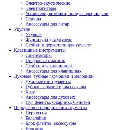
Электро-акустические
Электрогитары
Усилители, комбики, процессоры, педали
Струны
Аксессуары для гитар
Укулеле
Укулеле
Фурнитура для укулеле
Стойки и держатели для укулеле
Клавишные инструменты
Синтезаторы
Цифровые пианино
Стойки для клавишных
Аксессуары для клавишных
Духовые, губные гармошки и мелодики
Духовые инструменты
Губные гармошки, аксессуары
Казу
Аксессуары для духовых
Цуг-флейты, Окарины, Свистки
Перкуссия и народные инструменты
Перкуссия
Балалайки
Блок флейты, аксессуары
Варганы