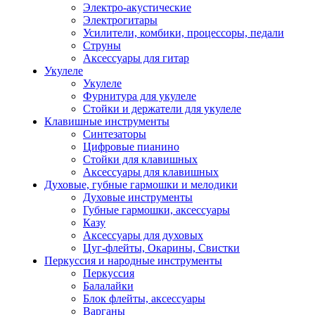
Электро-акустические
Электрогитары
Усилители, комбики, процессоры, педали
Струны
Аксессуары для гитар
Укулеле
Укулеле
Фурнитура для укулеле
Стойки и держатели для укулеле
Клавишные инструменты
Синтезаторы
Цифровые пианино
Стойки для клавишных
Аксессуары для клавишных
Духовые, губные гармошки и мелодики
Духовые инструменты
Губные гармошки, аксессуары
Казу
Аксессуары для духовых
Цуг-флейты, Окарины, Свистки
Перкуссия и народные инструменты
Перкуссия
Балалайки
Блок флейты, аксессуары
Варганы