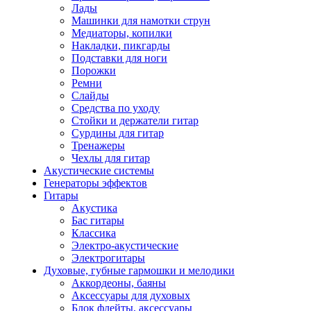
Лады
Машинки для намотки струн
Медиаторы, копилки
Накладки, пикгарды
Подставки для ноги
Порожки
Ремни
Слайды
Средства по уходу
Стойки и держатели гитар
Сурдины для гитар
Тренажеры
Чехлы для гитар
Акустические системы
Генераторы эффектов
Гитары
Акустика
Бас гитары
Классика
Электро-акустические
Электрогитары
Духовые, губные гармошки и мелодики
Аккордеоны, баяны
Аксессуары для духовых
Блок флейты, аксессуары