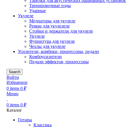
Тарелки для акустических барабанных установок
Тренировочные пэды
Ударные
Укулеле
Медиаторы для укулеле
Ремни для укулелеле
Стойки и держатели для укулеле
Укулеле
Фурнитура для укулеле
Чехлы для укулеле
Усилители, комбики, процессоры, педали
Комбоусилители
Педали эффектов, процессоры
Search
Войти
Избранное
0
items
0
₽
Меню
0
items
0
₽
Каталог
Гитары
Классика