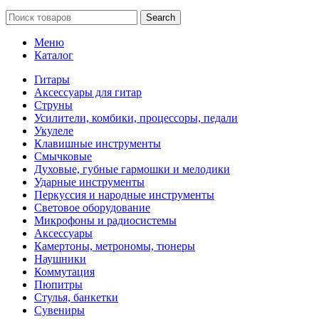
Search
Меню
Каталог
Гитары
Аксессуары для гитар
Струны
Усилители, комбики, процессоры, педали
Укулеле
Клавишные инструменты
Смычковые
Духовые, губные гармошки и мелодики
Ударные инструменты
Перкуссия и народные инструменты
Световое оборудование
Микрофоны и радиосистемы
Аксессуары
Камертоны, метрономы, тюнеры
Наушники
Коммутация
Пюпитры
Стулья, банкетки
Сувениры