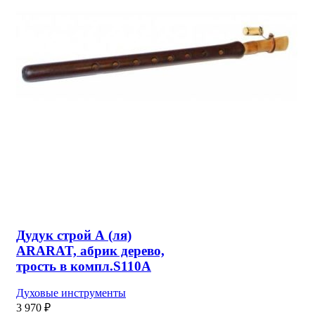
Дудук строй А (ля)
ARARAT, абрик дерево,
трость в компл.S110A
Духовые инструменты
3 970
₽