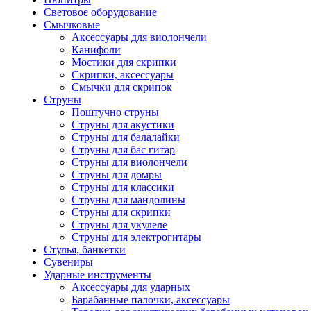
Световое оборудование
Смычковые
Аксессуары для виолончели
Канифоли
Мостики для скрипки
Скрипки, аксессуары
Смычки для скрипок
Струны
Поштучно струны
Струны для акустики
Струны для балалайки
Струны для бас гитар
Струны для виолончели
Струны для домры
Струны для классики
Струны для мандолины
Струны для скрипки
Струны для укулеле
Струны для электрогитары
Стулья, банкетки
Сувениры
Ударные инструменты
Аксессуары для ударных
Барабанные палочки, аксессуары