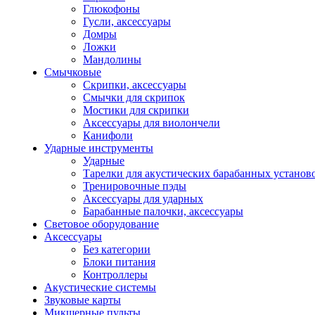
Глюкофоны
Гусли, аксессуары
Домры
Ложки
Мандолины
Смычковые
Скрипки, аксессуары
Смычки для скрипок
Мостики для скрипки
Аксессуары для виолончели
Канифоли
Ударные инструменты
Ударные
Тарелки для акустических барабанных установ
Тренировочные пэды
Аксессуары для ударных
Барабанные палочки, аксессуары
Световое оборудование
Аксессуары
Без категории
Блоки питания
Контроллеры
Акустические системы
Звуковые карты
Микшерные пульты