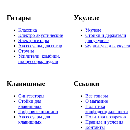
Гитары
Укулеле
Классика
Укулеле
Электро-акустические
Стойки и держатели
Электрогитары
для укулеле
Аксессуары для гитар
Фурнитура для укулел
Струны
Усилители, комбики,
процессоры, педали
Клавишные
Ссылки
Синтезаторы
Все товары
Стойки для
О магазине
клавишных
Политика
Цифровые пианино
конфиденциальности
Аксессуары для
Политика возвратов
клавишных
Правила и условия
Контакты