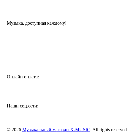
Музыка, доступная каждому!
Специализированный магазин по продаже музыкальных
инструментов, звукового и светового оборудования и
аксессуаров
Онлайн оплата:
Наши соц.сети:
© 2026
Музыкальный магазин X-MUSIC
. All rights reserved