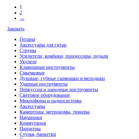
1
2
→
Закрыть
Гитары
Аксессуары для гитар
Струны
Усилители, комбики, процессоры, педали
Укулеле
Клавишные инструменты
Смычковые
Духовые, губные гармошки и мелодики
Ударные инструменты
Перкуссия и народные инструменты
Световое оборудование
Микрофоны и радиосистемы
Аксессуары
Камертоны, метрономы, тюнеры
Наушники
Коммутация
Пюпитры
Стулья, банкетки