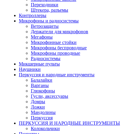
Переходники
Штекера, разъемы
Контроллеры
Микрофоны и радиосистемы
Ветрозащиты
Держатели для микрофонов
Мегафоны
Микрофонные стойки
Микрофоны беспроводные
Микрофоны проводные
Радиосистемы
Микшерные пульты
Наушники
Перкуссия и народные инструменты
Балалайки
Варганы
Глюкофоны
Гусли, аксессуары
Домры
Ложки
Мандолины
Перкуссия
ПЕРКУССИЯ И НАРОДНЫЕ ИНСТРУМЕНТЫ
Колокольчики
Пюпитры