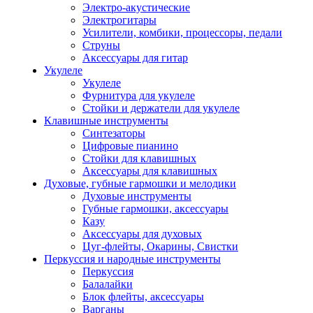
Электро-акустические
Электрогитары
Усилители, комбики, процессоры, педали
Струны
Аксессуары для гитар
Укулеле
Укулеле
Фурнитура для укулеле
Стойки и держатели для укулеле
Клавишные инструменты
Синтезаторы
Цифровые пианино
Стойки для клавишных
Аксессуары для клавишных
Духовые, губные гармошки и мелодики
Духовые инструменты
Губные гармошки, аксессуары
Казу
Аксессуары для духовых
Цуг-флейты, Окарины, Свистки
Перкуссия и народные инструменты
Перкуссия
Балалайки
Блок флейты, аксессуары
Варганы