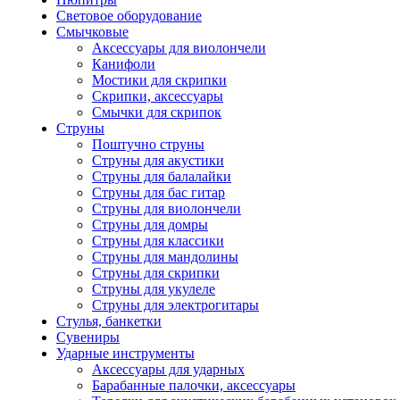
Световое оборудование
Смычковые
Аксессуары для виолончели
Канифоли
Мостики для скрипки
Скрипки, аксессуары
Смычки для скрипок
Струны
Поштучно струны
Струны для акустики
Струны для балалайки
Струны для бас гитар
Струны для виолончели
Струны для домры
Струны для классики
Струны для мандолины
Струны для скрипки
Струны для укулеле
Струны для электрогитары
Стулья, банкетки
Сувениры
Ударные инструменты
Аксессуары для ударных
Барабанные палочки, аксессуары