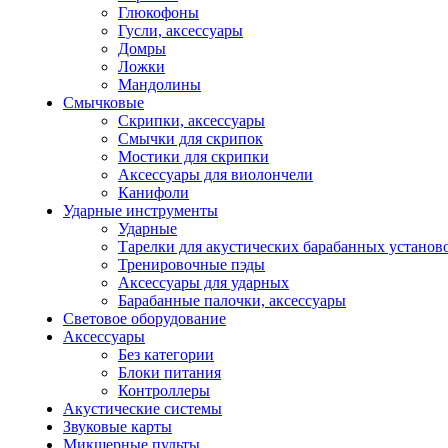
Глюкофоны
Гусли, аксессуары
Домры
Ложки
Мандолины
Смычковые
Скрипки, аксессуары
Смычки для скрипок
Мостики для скрипки
Аксессуары для виолончели
Канифоли
Ударные инструменты
Ударные
Тарелки для акустических барабанных установ
Тренировочные пэды
Аксессуары для ударных
Барабанные палочки, аксессуары
Световое оборудование
Аксессуары
Без категории
Блоки питания
Контроллеры
Акустические системы
Звуковые карты
Микшерные пульты