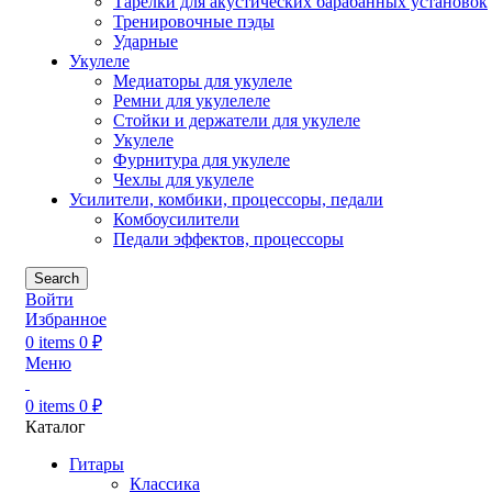
Тарелки для акустических барабанных установок
Тренировочные пэды
Ударные
Укулеле
Медиаторы для укулеле
Ремни для укулелеле
Стойки и держатели для укулеле
Укулеле
Фурнитура для укулеле
Чехлы для укулеле
Усилители, комбики, процессоры, педали
Комбоусилители
Педали эффектов, процессоры
Search
Войти
Избранное
0
items
0
₽
Меню
0
items
0
₽
Каталог
Гитары
Классика