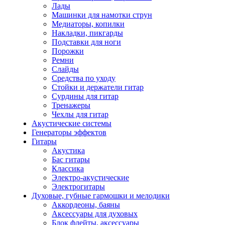
Лады
Машинки для намотки струн
Медиаторы, копилки
Накладки, пикгарды
Подставки для ноги
Порожки
Ремни
Слайды
Средства по уходу
Стойки и держатели гитар
Сурдины для гитар
Тренажеры
Чехлы для гитар
Акустические системы
Генераторы эффектов
Гитары
Акустика
Бас гитары
Классика
Электро-акустические
Электрогитары
Духовые, губные гармошки и мелодики
Аккордеоны, баяны
Аксессуары для духовых
Блок флейты, аксессуары