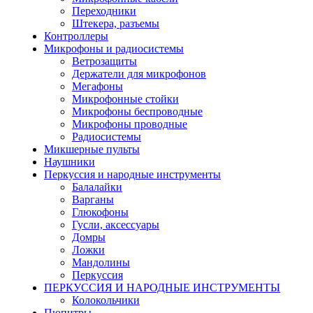
Переходники
Штекера, разъемы
Контроллеры
Микрофоны и радиосистемы
Ветрозащиты
Держатели для микрофонов
Мегафоны
Микрофонные стойки
Микрофоны беспроводные
Микрофоны проводные
Радиосистемы
Микшерные пульты
Наушники
Перкуссия и народные инструменты
Балалайки
Варганы
Глюкофоны
Гусли, аксессуары
Домры
Ложки
Мандолины
Перкуссия
ПЕРКУССИЯ И НАРОДНЫЕ ИНСТРУМЕНТЫ
Колокольчики
Пюпитры