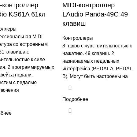
-контроллер
MIDI-контроллер
io KS61A 61кл
LAudio Panda-49C 49
клавиш
оллеры
ссиональная MIDI-
Контроллеры
атура со встроенным
8 пэдов с чувствительностью к
61 клавиша с
нажатию. 49 клавиш. 2
вительностью к силе
назначаемых педальных
ия. 2 программируемых
интерфейса (PEDAL A. PEDAL
фейса педали.
B). Могут быть настроены на
стим с педалью
лючения
Подробнее
обнее