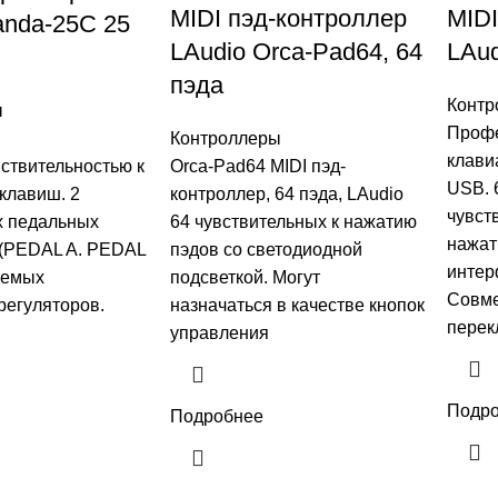
MIDI пэд-контроллер
MIDI
anda-25C 25
LAudio Orca-Pad64, 64
LAud
пэда
Контр
ы
Профе
Контроллеры
клави
вствительностью к
Orca-Pad64 MIDI пэд-
USB. 
клавиш. 2
контроллер, 64 пэда, LAudio
чувст
х педальных
64 чувствительных к нажатию
нажат
(PEDAL A. PEDAL
пэдов со светодиодной
интер
аемых
подсветкой. Могут
Совме
регуляторов.
назначаться в качестве кнопок
перек
управления
Подр
Подробнее