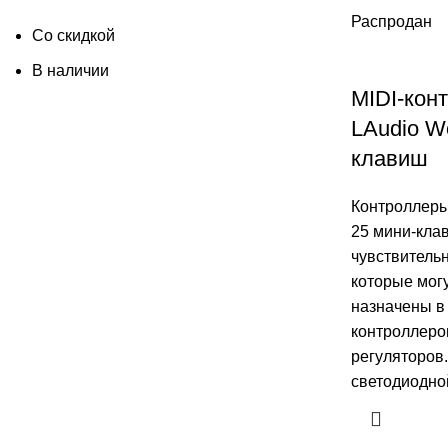
Распродан
Со скидкой
В наличии
MIDI-кон
LAudio Wo
клавиш
Контроллер
25 мини-кла
чувствитель
которые мог
назначены в
контроллеро
регуляторов.
светодиодно