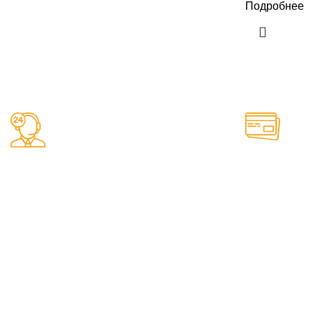
Подробнее
Заказы 24/7
Онлайн опла
Наш магазин принимает заказы
Удобные спо
круглосуточно
сайте
Гитары
Укулеле