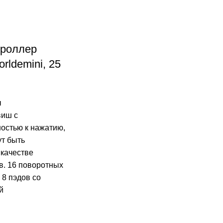
троллер
rldemini, 25
ы
виш с
ностью к нажатию,
ут быть
 качестве
в. 16 поворотных
 8 пэдов со
й