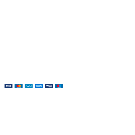
Музыка, доступная каждому!
Специализированный магазин по продаже
музыкальных инструментов, звукового и светового
оборудования и аксессуаров
Онлайн оплата:
Наши соц.сети:
© 2026
Музыкальный магазин X-MUSIC
. All rights
reserved