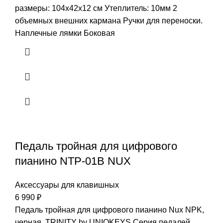
размеры: 104х42х12 см Утеплитель: 10мм 2
объемных внешних кармана Ручки для переноски.
Наплечные лямки Боковая
Педаль тройная для цифрового
пианино NTP-01B NUX
Аксессуары для клавишных
6 990
₽
Педаль тройная для цифрового пианино Nux NPK,
черная, TRINITY by UNIQKEYS Серия педалей