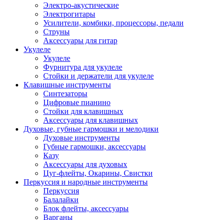
Электро-акустические
Электрогитары
Усилители, комбики, процессоры, педали
Струны
Аксессуары для гитар
Укулеле
Укулеле
Фурнитура для укулеле
Стойки и держатели для укулеле
Клавишные инструменты
Синтезаторы
Цифровые пианино
Стойки для клавишных
Аксессуары для клавишных
Духовые, губные гармошки и мелодики
Духовые инструменты
Губные гармошки, аксессуары
Казу
Аксессуары для духовых
Цуг-флейты, Окарины, Свистки
Перкуссия и народные инструменты
Перкуссия
Балалайки
Блок флейты, аксессуары
Варганы