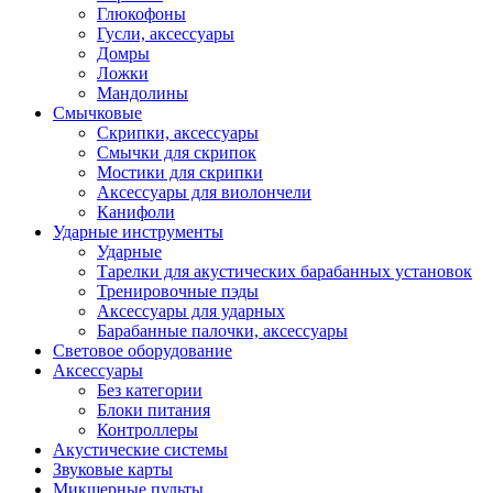
Глюкофоны
Гусли, аксессуары
Домры
Ложки
Мандолины
Смычковые
Скрипки, аксессуары
Смычки для скрипок
Мостики для скрипки
Аксессуары для виолончели
Канифоли
Ударные инструменты
Ударные
Тарелки для акустических барабанных установок
Тренировочные пэды
Аксессуары для ударных
Барабанные палочки, аксессуары
Световое оборудование
Аксессуары
Без категории
Блоки питания
Контроллеры
Акустические системы
Звуковые карты
Микшерные пульты