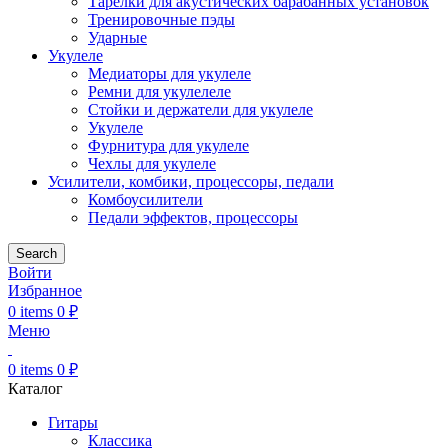
Тарелки для акустических барабанных установок
Тренировочные пэды
Ударные
Укулеле
Медиаторы для укулеле
Ремни для укулелеле
Стойки и держатели для укулеле
Укулеле
Фурнитура для укулеле
Чехлы для укулеле
Усилители, комбики, процессоры, педали
Комбоусилители
Педали эффектов, процессоры
Search
Войти
Избранное
0
items
0
₽
Меню
0
items
0
₽
Каталог
Гитары
Классика