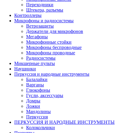
Переходники
Штекера, разъемы
Контроллеры
Микрофоны и радиосистемы
Ветрозащиты
Держатели для микрофонов
Мегафоны
Микрофонные стойки
Микрофоны беспроводные
Микрофоны проводные
Радиосистемы
Микшерные пульты
Наушники
Перкуссия и народные инструменты
Балалайки
Варганы
Глюкофоны
Гусли, аксессуары
Домры
Ложки
Мандолины
Перкуссия
ПЕРКУССИЯ И НАРОДНЫЕ ИНСТРУМЕНТЫ
Колокольчики
Пюпитры