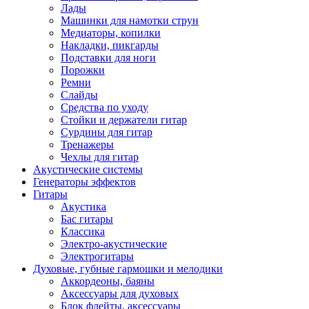
Лады
Машинки для намотки струн
Медиаторы, копилки
Накладки, пикгарды
Подставки для ноги
Порожки
Ремни
Слайды
Средства по уходу
Стойки и держатели гитар
Сурдины для гитар
Тренажеры
Чехлы для гитар
Акустические системы
Генераторы эффектов
Гитары
Акустика
Бас гитары
Классика
Электро-акустические
Электрогитары
Духовые, губные гармошки и мелодики
Аккордеоны, баяны
Аксессуары для духовых
Блок флейты, аксессуары