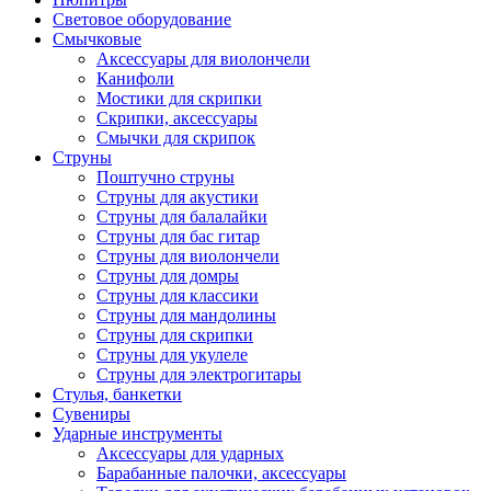
Световое оборудование
Смычковые
Аксессуары для виолончели
Канифоли
Мостики для скрипки
Скрипки, аксессуары
Смычки для скрипок
Струны
Поштучно струны
Струны для акустики
Струны для балалайки
Струны для бас гитар
Струны для виолончели
Струны для домры
Струны для классики
Струны для мандолины
Струны для скрипки
Струны для укулеле
Струны для электрогитары
Стулья, банкетки
Сувениры
Ударные инструменты
Аксессуары для ударных
Барабанные палочки, аксессуары