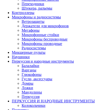
Переходники
Штекера, разъемы
Контроллеры
Микрофоны и радиосистемы
Ветрозащиты
Держатели для микрофонов
Мегафоны
Микрофонные стойки
Микрофоны беспроводные
Микрофоны проводные
Радиосистемы
Микшерные пульты
Наушники
Перкуссия и народные инструменты
Балалайки
Варганы
Глюкофоны
Гусли, аксессуары
Домры
Ложки
Мандолины
Перкуссия
ПЕРКУССИЯ И НАРОДНЫЕ ИНСТРУМЕНТЫ
Колокольчики
Пюпитры