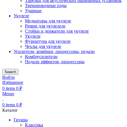
Тарелки для акустических барабанных установок
Тренировочные пэды
Ударные
Укулеле
Медиаторы для укулеле
Ремни для укулелеле
Стойки и держатели для укулеле
Укулеле
Фурнитура для укулеле
Чехлы для укулеле
Усилители, комбики, процессоры, педали
Комбоусилители
Педали эффектов, процессоры
Search
Войти
Избранное
0
items
0
₽
Меню
0
items
0
₽
Каталог
Гитары
Классика