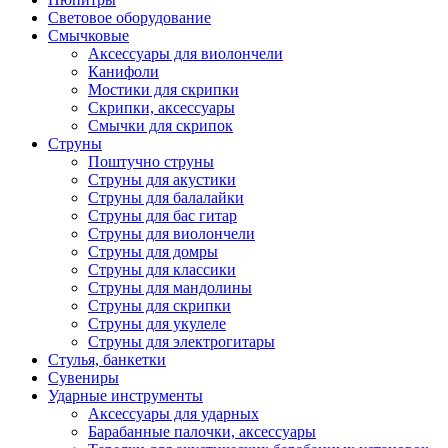
Световое оборудование
Смычковые
Аксессуары для виолончели
Канифоли
Мостики для скрипки
Скрипки, аксессуары
Смычки для скрипок
Струны
Поштучно струны
Струны для акустики
Струны для балалайки
Струны для бас гитар
Струны для виолончели
Струны для домры
Струны для классики
Струны для мандолины
Струны для скрипки
Струны для укулеле
Струны для электрогитары
Стулья, банкетки
Сувениры
Ударные инструменты
Аксессуары для ударных
Барабанные палочки, аксессуары