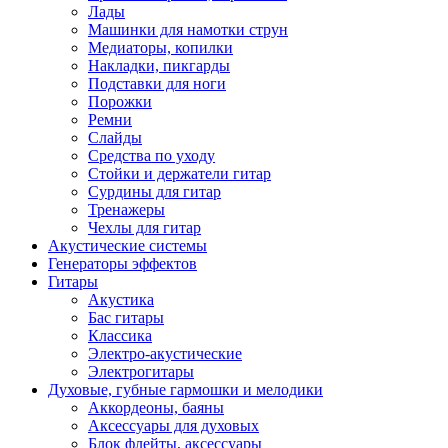
Лады
Машинки для намотки струн
Медиаторы, копилки
Накладки, пикгарды
Подставки для ноги
Порожки
Ремни
Слайды
Средства по уходу
Стойки и держатели гитар
Сурдины для гитар
Тренажеры
Чехлы для гитар
Акустические системы
Генераторы эффектов
Гитары
Акустика
Бас гитары
Классика
Электро-акустические
Электрогитары
Духовые, губные гармошки и мелодики
Аккордеоны, баяны
Аксессуары для духовых
Блок флейты, аксессуары