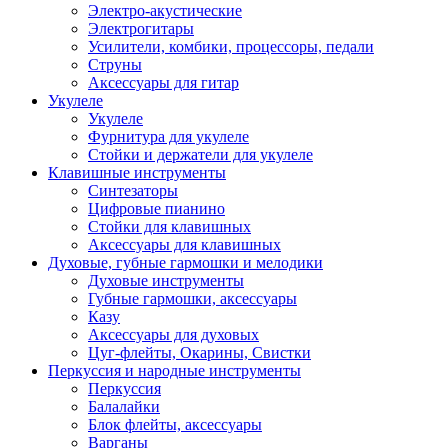
Электро-акустические
Электрогитары
Усилители, комбики, процессоры, педали
Струны
Аксессуары для гитар
Укулеле
Укулеле
Фурнитура для укулеле
Стойки и держатели для укулеле
Клавишные инструменты
Синтезаторы
Цифровые пианино
Стойки для клавишных
Аксессуары для клавишных
Духовые, губные гармошки и мелодики
Духовые инструменты
Губные гармошки, аксессуары
Казу
Аксессуары для духовых
Цуг-флейты, Окарины, Свистки
Перкуссия и народные инструменты
Перкуссия
Балалайки
Блок флейты, аксессуары
Варганы