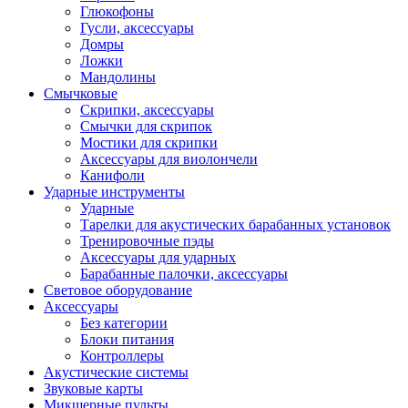
Глюкофоны
Гусли, аксессуары
Домры
Ложки
Мандолины
Смычковые
Скрипки, аксессуары
Смычки для скрипок
Мостики для скрипки
Аксессуары для виолончели
Канифоли
Ударные инструменты
Ударные
Тарелки для акустических барабанных установок
Тренировочные пэды
Аксессуары для ударных
Барабанные палочки, аксессуары
Световое оборудование
Аксессуары
Без категории
Блоки питания
Контроллеры
Акустические системы
Звуковые карты
Микшерные пульты