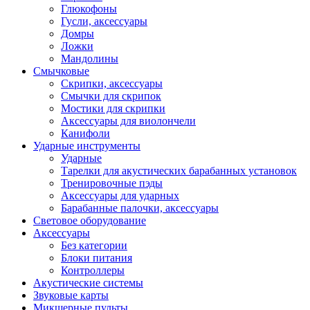
Глюкофоны
Гусли, аксессуары
Домры
Ложки
Мандолины
Смычковые
Скрипки, аксессуары
Смычки для скрипок
Мостики для скрипки
Аксессуары для виолончели
Канифоли
Ударные инструменты
Ударные
Тарелки для акустических барабанных установок
Тренировочные пэды
Аксессуары для ударных
Барабанные палочки, аксессуары
Световое оборудование
Аксессуары
Без категории
Блоки питания
Контроллеры
Акустические системы
Звуковые карты
Микшерные пульты