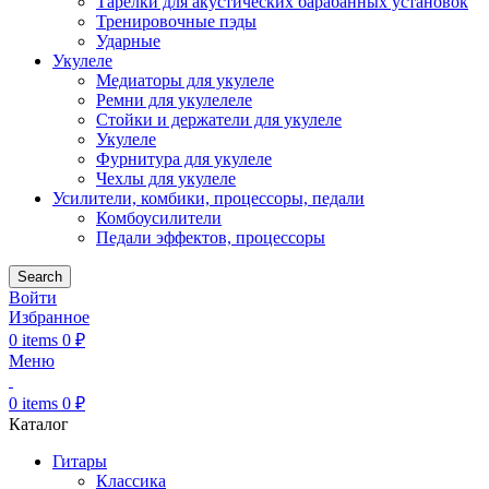
Тарелки для акустических барабанных установок
Тренировочные пэды
Ударные
Укулеле
Медиаторы для укулеле
Ремни для укулелеле
Стойки и держатели для укулеле
Укулеле
Фурнитура для укулеле
Чехлы для укулеле
Усилители, комбики, процессоры, педали
Комбоусилители
Педали эффектов, процессоры
Search
Войти
Избранное
0
items
0
₽
Меню
0
items
0
₽
Каталог
Гитары
Классика