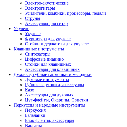
Электро-акустические
Электрогитары
Усилители, комбики, процессоры, педали
Струны
Аксессуары для гитар
Укулеле
Укулеле
Фурнитура для укулеле
Стойки и держатели для укулеле
Клавишные инструменты
Синтезаторы
Цифровые пианино
Стойки для клавишных
Аксессуары для клавишных
Духовые, губные гармошки и мелодики
Духовые инструменты
Губные гармошки, аксессуары
Казу
Аксессуары для духовых
Цуг-флейты, Окарины, Свистки
Перкуссия и народные инструменты
Перкуссия
Балалайки
Блок флейты, аксессуары
Варганы