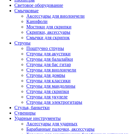
Световое оборудование
Смычковые
Аксессуары для виолончели
Канифоли
Мостики для скрипки
Скрипки, аксессуары
Смычки для скрипок
Струны
Поштучно струны
Струны для акустики
Струны для балалайки
Струны для бас гитар
Струны для виолончели
Струны для домры
Струны для классики
Струны для мандолины
Струны для скрипки
Струны для укулеле
Струны для электрогитары
Стулья, банкетки
Сувениры
Ударные инструменты
Аксессуары для ударных
Барабанные палочки, аксессуары