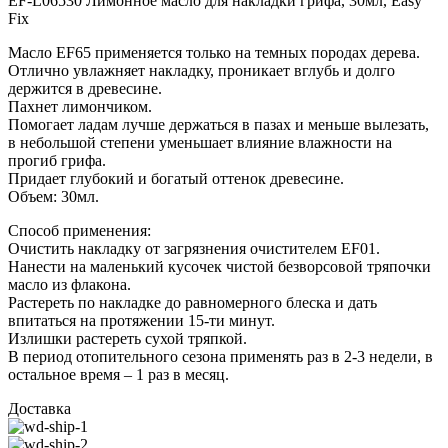
EF-L06530 Лимонное масло для накладки грифа, 30мл, Easy
Fix
Масло EF65 применяется только на темных породах дерева.
Отлично увлажняет накладку, проникает вглубь и долго
держится в древесине.
Пахнет лимончиком.
Помогает ладам лучше держаться в пазах и меньше вылезать,
в небольшой степени уменьшает влияние влажности на
прогиб грифа.
Придает глубокий и богатый оттенок древесине.
Объем: 30мл.
Способ применения:
Очистить накладку от загрязнения очистителем EF01.
Нанести на маленький кусочек чистой безворсовой тряпочки
масло из флакона.
Растереть по накладке до равномерного блеска и дать
впитаться на протяжении 15-ти минут.
Излишки растереть сухой тряпкой.
В период отопительного сезона применять раз в 2-3 недели, в
остальное время – 1 раз в месяц.
Доставка