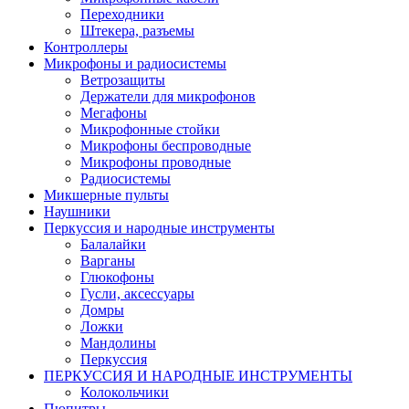
Переходники
Штекера, разъемы
Контроллеры
Микрофоны и радиосистемы
Ветрозащиты
Держатели для микрофонов
Мегафоны
Микрофонные стойки
Микрофоны беспроводные
Микрофоны проводные
Радиосистемы
Микшерные пульты
Наушники
Перкуссия и народные инструменты
Балалайки
Варганы
Глюкофоны
Гусли, аксессуары
Домры
Ложки
Мандолины
Перкуссия
ПЕРКУССИЯ И НАРОДНЫЕ ИНСТРУМЕНТЫ
Колокольчики
Пюпитры