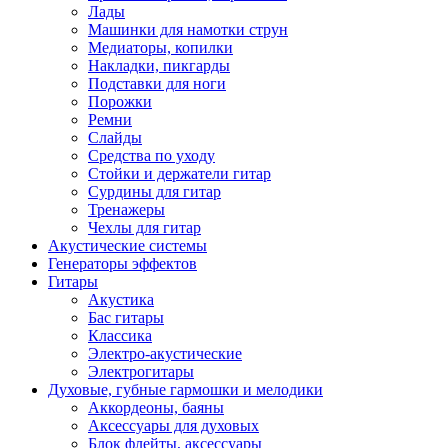
Лады
Машинки для намотки струн
Медиаторы, копилки
Накладки, пикгарды
Подставки для ноги
Порожки
Ремни
Слайды
Средства по уходу
Стойки и держатели гитар
Сурдины для гитар
Тренажеры
Чехлы для гитар
Акустические системы
Генераторы эффектов
Гитары
Акустика
Бас гитары
Классика
Электро-акустические
Электрогитары
Духовые, губные гармошки и мелодики
Аккордеоны, баяны
Аксессуары для духовых
Блок флейты, аксессуары