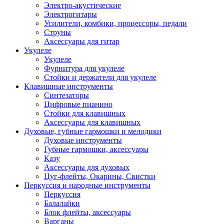
Электро-акустические
Электрогитары
Усилители, комбики, процессоры, педали
Струны
Аксессуары для гитар
Укулеле
Укулеле
Фурнитура для укулеле
Стойки и держатели для укулеле
Клавишные инструменты
Синтезаторы
Цифровые пианино
Стойки для клавишных
Аксессуары для клавишных
Духовые, губные гармошки и мелодики
Духовые инструменты
Губные гармошки, аксессуары
Казу
Аксессуары для духовых
Цуг-флейты, Окарины, Свистки
Перкуссия и народные инструменты
Перкуссия
Балалайки
Блок флейты, аксессуары
Варганы