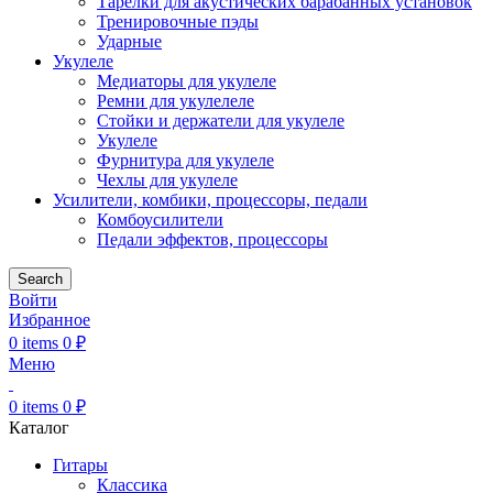
Тарелки для акустических барабанных установок
Тренировочные пэды
Ударные
Укулеле
Медиаторы для укулеле
Ремни для укулелеле
Стойки и держатели для укулеле
Укулеле
Фурнитура для укулеле
Чехлы для укулеле
Усилители, комбики, процессоры, педали
Комбоусилители
Педали эффектов, процессоры
Search
Войти
Избранное
0
items
0
₽
Меню
0
items
0
₽
Каталог
Гитары
Классика