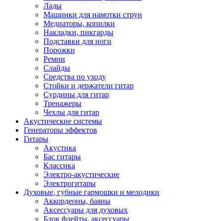
Лады
Машинки для намотки струн
Медиаторы, копилки
Накладки, пикгарды
Подставки для ноги
Порожки
Ремни
Слайды
Средства по уходу
Стойки и держатели гитар
Сурдины для гитар
Тренажеры
Чехлы для гитар
Акустические системы
Генераторы эффектов
Гитары
Акустика
Бас гитары
Классика
Электро-акустические
Электрогитары
Духовые, губные гармошки и мелодики
Аккордеоны, баяны
Аксессуары для духовых
Блок флейты, аксессуары