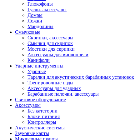
Глюкофоны
Гусли, аксессуары
Домры
Ложки
Мандолины
Смычковые
Скрипки, аксессуары
Смычки для скрипок
Мостики для скрипки
Аксессуары для виолончели
Канифоли
Ударные инструменты
Ударные
Тарелки для акустических барабанных установок
Тренировочные пэды
Аксессуары для ударных
Барабанные палочки, аксессуары
Световое оборудование
Аксессуары
Без категории
Блоки питания
Контроллеры
Акустические системы
Звуковые карты
Микшерные пульты