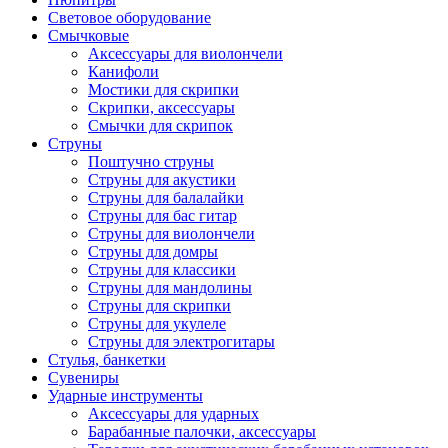
Световое оборудование
Смычковые
Аксессуары для виолончели
Канифоли
Мостики для скрипки
Скрипки, аксессуары
Смычки для скрипок
Струны
Поштучно струны
Струны для акустики
Струны для балалайки
Струны для бас гитар
Струны для виолончели
Струны для домры
Струны для классики
Струны для мандолины
Струны для скрипки
Струны для укулеле
Струны для электрогитары
Стулья, банкетки
Сувениры
Ударные инструменты
Аксессуары для ударных
Барабанные палочки, аксессуары