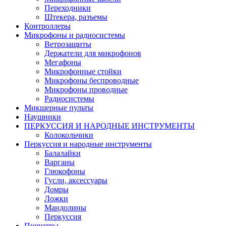
Переходники
Штекера, разъемы
Контроллеры
Микрофоны и радиосистемы
Ветрозащиты
Держатели для микрофонов
Мегафоны
Микрофонные стойки
Микрофоны беспроводные
Микрофоны проводные
Радиосистемы
Микшерные пульты
Наушники
ПЕРКУССИЯ И НАРОДНЫЕ ИНСТРУМЕНТЫ
Колокольчики
Перкуссия и народные инструменты
Балалайки
Варганы
Глюкофоны
Гусли, аксессуары
Домры
Ложки
Мандолины
Перкуссия
Пюпитры