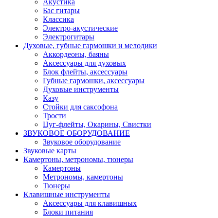
Акустика
Бас гитары
Классика
Электро-акустические
Электрогитары
Духовые, губные гармошки и мелодики
Аккордеоны, баяны
Аксессуары для духовых
Блок флейты, аксессуары
Губные гармошки, аксессуары
Духовые инструменты
Казу
Стойки для саксофона
Трости
Цуг-флейты, Окарины, Свистки
ЗВУКОВОЕ ОБОРУДОВАНИЕ
Звуковое оборудование
Звуковые карты
Камертоны, метрономы, тюнеры
Камертоны
Метрономы, камертоны
Тюнеры
Клавишные инструменты
Аксессуары для клавишных
Блоки питания