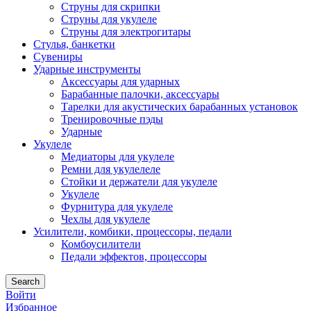
Струны для скрипки
Струны для укулеле
Струны для электрогитары
Стулья, банкетки
Сувениры
Ударные инструменты
Аксессуары для ударных
Барабанные палочки, аксессуары
Тарелки для акустических барабанных установок
Тренировочные пэды
Ударные
Укулеле
Медиаторы для укулеле
Ремни для укулелеле
Стойки и держатели для укулеле
Укулеле
Фурнитура для укулеле
Чехлы для укулеле
Усилители, комбики, процессоры, педали
Комбоусилители
Педали эффектов, процессоры
Search
Войти
Избранное