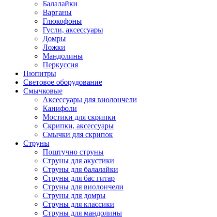
Балалайки
Варганы
Глюкофоны
Гусли, аксессуары
Домры
Ложки
Мандолины
Перкуссия
Пюпитры
Световое оборудование
Смычковые
Аксессуары для виолончели
Канифоли
Мостики для скрипки
Скрипки, аксессуары
Смычки для скрипок
Струны
Поштучно струны
Струны для акустики
Струны для балалайки
Струны для бас гитар
Струны для виолончели
Струны для домры
Струны для классики
Струны для мандолины