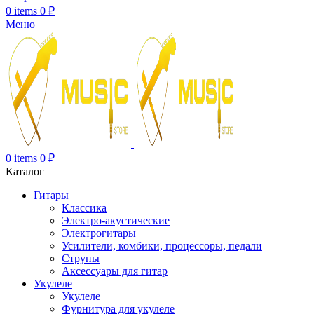
0
items
0
₽
Меню
0
items
0
₽
Каталог
Гитары
Классика
Электро-акустические
Электрогитары
Усилители, комбики, процессоры, педали
Струны
Аксессуары для гитар
Укулеле
Укулеле
Фурнитура для укулеле