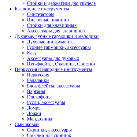
Стойки и держатели для укулеле
Клавишные инструменты
Синтезаторы
Цифровые пианино
Стойки для клавишных
Аксессуары для клавишных
Духовые, губные гармошки и мелодики
Духовые инструменты
Губные гармошки, аксессуары
Казу
Аксессуары для духовых
Цуг-флейты, Окарины, Свистки
Перкуссия и народные инструменты
Перкуссия
Балалайки
Блок флейты, аксессуары
Варганы
Глюкофоны
Гусли, аксессуары
Домры
Ложки
Мандолины
Смычковые
Скрипки, аксессуары
Смычки для скрипок