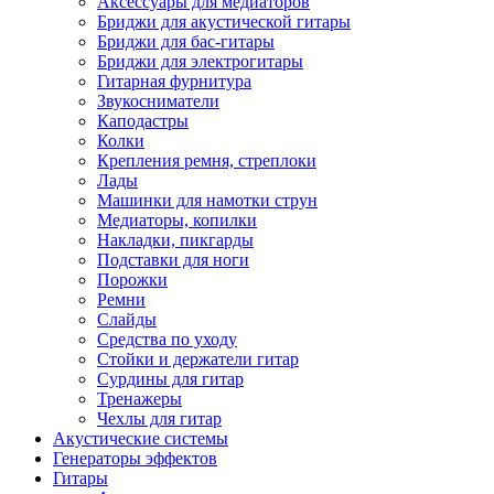
Аксессуары для медиаторов
Бриджи для акустической гитары
Бриджи для бас-гитары
Бриджи для электрогитары
Гитарная фурнитура
Звукосниматели
Каподастры
Колки
Крепления ремня, стреплоки
Лады
Машинки для намотки струн
Медиаторы, копилки
Накладки, пикгарды
Подставки для ноги
Порожки
Ремни
Слайды
Средства по уходу
Стойки и держатели гитар
Сурдины для гитар
Тренажеры
Чехлы для гитар
Акустические системы
Генераторы эффектов
Гитары