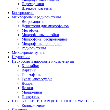
Переходники
Штекера, разъемы
Контроллеры
Микрофоны и радиосистемы
Ветрозащиты
Держатели для микрофонов
Мегафоны
Микрофонные стойки
Микрофоны беспроводные
Микрофоны проводные
Радиосистемы
Микшерные пульты
Наушники
Перкуссия и народные инструменты
Балалайки
Варганы
Глюкофоны
Гусли, аксессуары
Домры
Ложки
Мандолины
Перкуссия
ПЕРКУССИЯ И НАРОДНЫЕ ИНСТРУМЕНТЫ
Колокольчики
Пюпитры