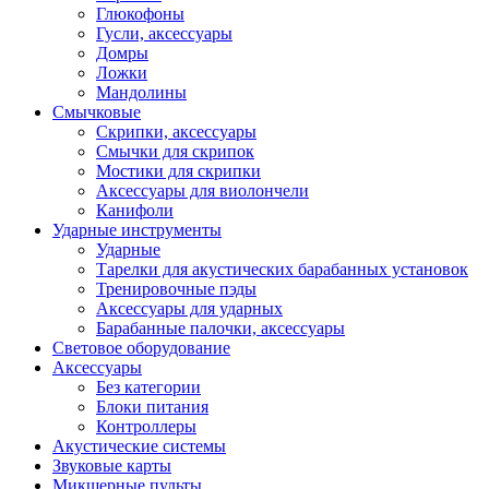
Глюкофоны
Гусли, аксессуары
Домры
Ложки
Мандолины
Смычковые
Скрипки, аксессуары
Смычки для скрипок
Мостики для скрипки
Аксессуары для виолончели
Канифоли
Ударные инструменты
Ударные
Тарелки для акустических барабанных установок
Тренировочные пэды
Аксессуары для ударных
Барабанные палочки, аксессуары
Световое оборудование
Аксессуары
Без категории
Блоки питания
Контроллеры
Акустические системы
Звуковые карты
Микшерные пульты