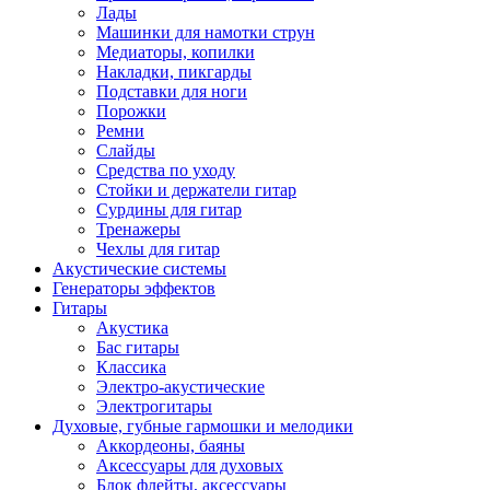
Лады
Машинки для намотки струн
Медиаторы, копилки
Накладки, пикгарды
Подставки для ноги
Порожки
Ремни
Слайды
Средства по уходу
Стойки и держатели гитар
Сурдины для гитар
Тренажеры
Чехлы для гитар
Акустические системы
Генераторы эффектов
Гитары
Акустика
Бас гитары
Классика
Электро-акустические
Электрогитары
Духовые, губные гармошки и мелодики
Аккордеоны, баяны
Аксессуары для духовых
Блок флейты, аксессуары