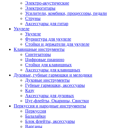
Электро-акустические
Электрогитары
Усилители, комбики, процессоры, педали
Струны
Аксессуары для гитар
Укулеле
Укулеле
Фурнитура для укулеле
Стойки и держатели для укулеле
Клавишные инструменты
Синтезаторы
Цифровые пианино
Стойки для клавишных
Аксессуары для клавишных
Духовые, губные гармошки и мелодики
Духовые инструменты
Губные гармошки, аксессуары
Казу
Аксессуары для духовых
Цуг-флейты, Окарины, Свистки
Перкуссия и народные инструменты
Перкуссия
Балалайки
Блок флейты, аксессуары
Варганы