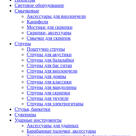
Световое оборудование
Смычковые
Аксессуары для виолончели
Канифоли
Мостики для скрипки
Скрипки, аксессуары
Смычки для скрипок
Струны
Поштучно струны
Струны для акустики
Струны для балалайки
Струны для бас гитар
Струны для виолончели
Струны для домры
Струны для классики
Струны для мандолины
Струны для скрипки
Струны для укулеле
Струны для электрогитары
Стулья, банкетки
Сувениры
Ударные инструменты
Аксессуары для ударных
Барабанные палочки, аксессуары