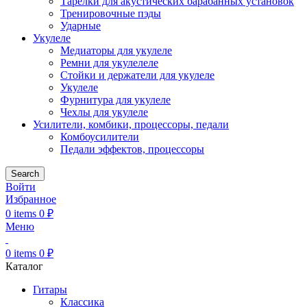
Тарелки для акустических барабанных установок
Тренировочные пэды
Ударные
Укулеле
Медиаторы для укулеле
Ремни для укулелеле
Стойки и держатели для укулеле
Укулеле
Фурнитура для укулеле
Чехлы для укулеле
Усилители, комбики, процессоры, педали
Комбоусилители
Педали эффектов, процессоры
Search
Войти
Избранное
0
items
0
₽
Меню
0
items
0
₽
Каталог
Гитары
Классика