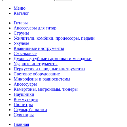
Меню
Каталог
Гитары
Аксессуары для гитар
Струны
Усилители, комбики, процессоры, педали
Укулеле
Клавишные инструменты
Смычковые
Духовые, губные гармошки и мелодики
Ударные инструменты
Перкуссия и народные инструменты
Световое оборудование
Микрофоны и радиосистемы
Аксессуары
Камертоны, метрономы, тюнеры
Наушники
Коммутация
Пюпитры
Стулья, банкетки
Сувениры
Главная