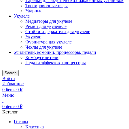
Тарелки для акустических барабанных установок
Тренировочные пэды
Ударные
Укулеле
Медиаторы для укулеле
Ремни для укулелеле
Стойки и держатели для укулеле
Укулеле
Фурнитура для укулеле
Чехлы для укулеле
Усилители, комбики, процессоры, педали
Комбоусилители
Педали эффектов, процессоры
Search
Войти
Избранное
0
items
0
₽
Меню
0
items
0
₽
Каталог
Гитары
Классика