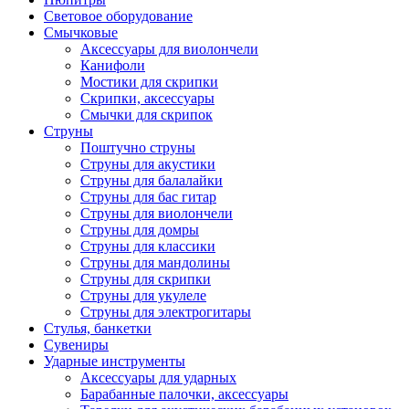
Световое оборудование
Смычковые
Аксессуары для виолончели
Канифоли
Мостики для скрипки
Скрипки, аксессуары
Смычки для скрипок
Струны
Поштучно струны
Струны для акустики
Струны для балалайки
Струны для бас гитар
Струны для виолончели
Струны для домры
Струны для классики
Струны для мандолины
Струны для скрипки
Струны для укулеле
Струны для электрогитары
Стулья, банкетки
Сувениры
Ударные инструменты
Аксессуары для ударных
Барабанные палочки, аксессуары