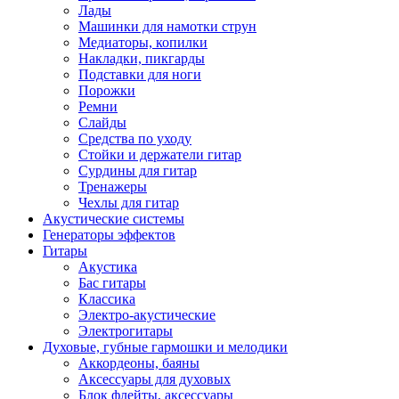
Лады
Машинки для намотки струн
Медиаторы, копилки
Накладки, пикгарды
Подставки для ноги
Порожки
Ремни
Слайды
Средства по уходу
Стойки и держатели гитар
Сурдины для гитар
Тренажеры
Чехлы для гитар
Акустические системы
Генераторы эффектов
Гитары
Акустика
Бас гитары
Классика
Электро-акустические
Электрогитары
Духовые, губные гармошки и мелодики
Аккордеоны, баяны
Аксессуары для духовых
Блок флейты, аксессуары