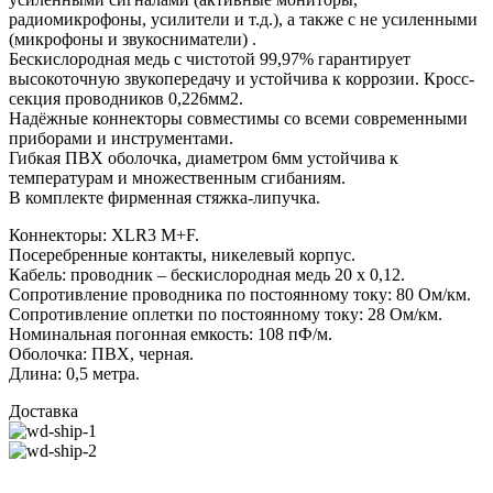
радиомикрофоны, усилители и т.д.), а также с не усиленными
(микрофоны и звукосниматели) .
Бескислородная медь с чистотой 99,97% гарантирует
высокоточную звукопередачу и устойчива к коррозии. Кросс-
секция проводников 0,226мм2.
Надёжные коннекторы совместимы со всеми современными
приборами и инструментами.
Гибкая ПВХ оболочка, диаметром 6мм устойчива к
температурам и множественным сгибаниям.
В комплекте фирменная стяжка-липучка.
Коннекторы: XLR3 M+F.
Посеребренные контакты, никелевый корпус.
Кабель: проводник – бескислородная медь 20 х 0,12.
Сопротивление проводника по постоянному току: 80 Ом/км.
Сопротивление оплетки по постоянному току: 28 Ом/км.
Номинальная погонная емкость: 108 пФ/м.
Оболочка: ПВХ, черная.
Длина: 0,5 метра.
Доставка