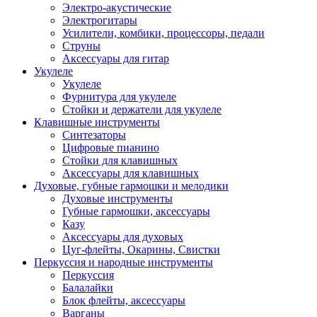
Электро-акустические
Электрогитары
Усилители, комбики, процессоры, педали
Струны
Аксессуары для гитар
Укулеле
Укулеле
Фурнитура для укулеле
Стойки и держатели для укулеле
Клавишные инструменты
Синтезаторы
Цифровые пианино
Стойки для клавишных
Аксессуары для клавишных
Духовые, губные гармошки и мелодики
Духовые инструменты
Губные гармошки, аксессуары
Казу
Аксессуары для духовых
Цуг-флейты, Окарины, Свистки
Перкуссия и народные инструменты
Перкуссия
Балалайки
Блок флейты, аксессуары
Варганы