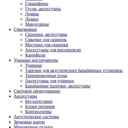
Глюкофоны
Гусли, аксессуары
Домры
Ложки
Мандолины
Смычковые
Скрипки, аксессуары
Смычки для скрипок
Мостики для скрипки
Аксессуары для виолончели
Канифоли
Ударные инструменты
Ударные
Тарелки для акустических барабанных установок
Тренировочные пэды
Аксессуары для ударных
Барабанные палочки, аксессуары
Световое оборудование
Аксессуары
Без категории
Блоки питания
Контроллеры
Акустические системы
Звуковые карты
Микшерные пульты