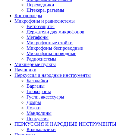
Переходники
Штекера, разъемы
Контроллеры
Микрофоны и радиосистемы
Ветрозащиты
Держатели для микрофонов
Мегафоны
Микрофонные стойки
Микрофоны беспроводные
Микрофоны проводные
Радиосистемы
Микшерные пульты
Наушники
Перкуссия и народные инструменты
Балалайки
Варганы
Глюкофоны
Гусли, аксессуары
Домры
Ложки
Мандолины
Перкуссия
ПЕРКУССИЯ И НАРОДНЫЕ ИНСТРУМЕНТЫ
Колокольчики
Пюпитры