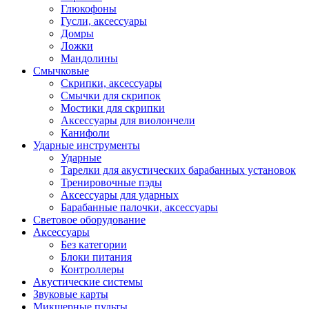
Глюкофоны
Гусли, аксессуары
Домры
Ложки
Мандолины
Смычковые
Скрипки, аксессуары
Смычки для скрипок
Мостики для скрипки
Аксессуары для виолончели
Канифоли
Ударные инструменты
Ударные
Тарелки для акустических барабанных установок
Тренировочные пэды
Аксессуары для ударных
Барабанные палочки, аксессуары
Световое оборудование
Аксессуары
Без категории
Блоки питания
Контроллеры
Акустические системы
Звуковые карты
Микшерные пульты