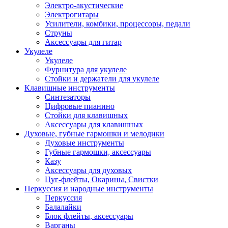
Электро-акустические
Электрогитары
Усилители, комбики, процессоры, педали
Струны
Аксессуары для гитар
Укулеле
Укулеле
Фурнитура для укулеле
Стойки и держатели для укулеле
Клавишные инструменты
Синтезаторы
Цифровые пианино
Стойки для клавишных
Аксессуары для клавишных
Духовые, губные гармошки и мелодики
Духовые инструменты
Губные гармошки, аксессуары
Казу
Аксессуары для духовых
Цуг-флейты, Окарины, Свистки
Перкуссия и народные инструменты
Перкуссия
Балалайки
Блок флейты, аксессуары
Варганы