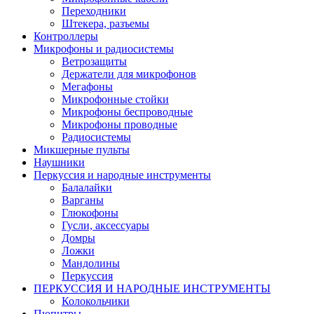
Переходники
Штекера, разъемы
Контроллеры
Микрофоны и радиосистемы
Ветрозащиты
Держатели для микрофонов
Мегафоны
Микрофонные стойки
Микрофоны беспроводные
Микрофоны проводные
Радиосистемы
Микшерные пульты
Наушники
Перкуссия и народные инструменты
Балалайки
Варганы
Глюкофоны
Гусли, аксессуары
Домры
Ложки
Мандолины
Перкуссия
ПЕРКУССИЯ И НАРОДНЫЕ ИНСТРУМЕНТЫ
Колокольчики
Пюпитры