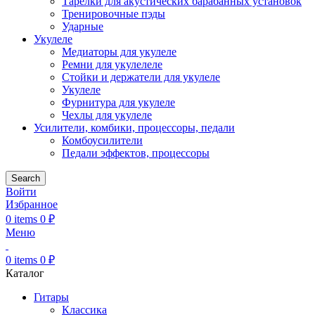
Тарелки для акустических барабанных установок
Тренировочные пэды
Ударные
Укулеле
Медиаторы для укулеле
Ремни для укулелеле
Стойки и держатели для укулеле
Укулеле
Фурнитура для укулеле
Чехлы для укулеле
Усилители, комбики, процессоры, педали
Комбоусилители
Педали эффектов, процессоры
Search
Войти
Избранное
0
items
0
₽
Меню
0
items
0
₽
Каталог
Гитары
Классика