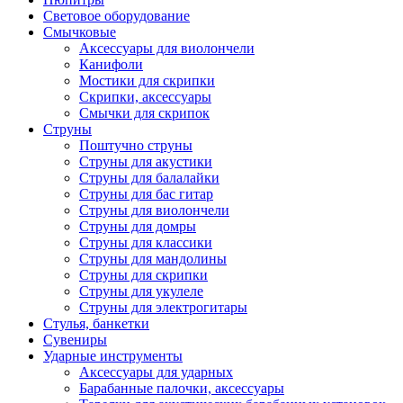
Световое оборудование
Смычковые
Аксессуары для виолончели
Канифоли
Мостики для скрипки
Скрипки, аксессуары
Смычки для скрипок
Струны
Поштучно струны
Струны для акустики
Струны для балалайки
Струны для бас гитар
Струны для виолончели
Струны для домры
Струны для классики
Струны для мандолины
Струны для скрипки
Струны для укулеле
Струны для электрогитары
Стулья, банкетки
Сувениры
Ударные инструменты
Аксессуары для ударных
Барабанные палочки, аксессуары