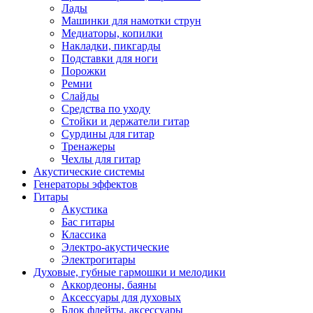
Лады
Машинки для намотки струн
Медиаторы, копилки
Накладки, пикгарды
Подставки для ноги
Порожки
Ремни
Слайды
Средства по уходу
Стойки и держатели гитар
Сурдины для гитар
Тренажеры
Чехлы для гитар
Акустические системы
Генераторы эффектов
Гитары
Акустика
Бас гитары
Классика
Электро-акустические
Электрогитары
Духовые, губные гармошки и мелодики
Аккордеоны, баяны
Аксессуары для духовых
Блок флейты, аксессуары