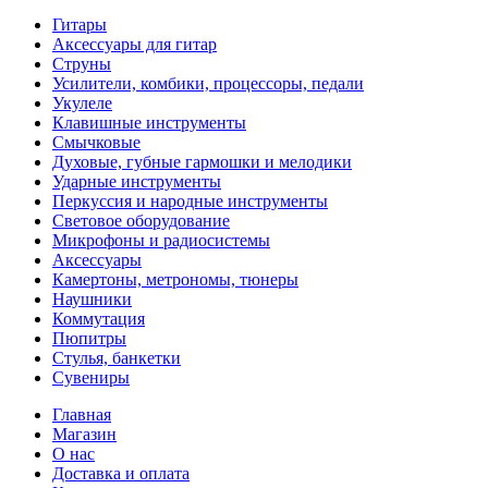
Гитары
Аксессуары для гитар
Струны
Усилители, комбики, процессоры, педали
Укулеле
Клавишные инструменты
Смычковые
Духовые, губные гармошки и мелодики
Ударные инструменты
Перкуссия и народные инструменты
Световое оборудование
Микрофоны и радиосистемы
Аксессуары
Камертоны, метрономы, тюнеры
Наушники
Коммутация
Пюпитры
Стулья, банкетки
Сувениры
Главная
Магазин
О нас
Доставка и оплата