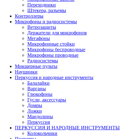
Переходники
Штекера, разъемы
Контроллеры
Микрофоны и радиосистемы
Ветрозащиты
Держатели для микрофонов
Мегафоны
Микрофонные стойки
Микрофоны беспроводные
Микрофоны проводные
Радиосистемы
Микшерные пульты
Наушники
Перкуссия и народные инструменты
Балалайки
Варганы
Глюкофоны
Гусли, аксессуары
Домры
Ложки
Мандолины
Перкуссия
ПЕРКУССИЯ И НАРОДНЫЕ ИНСТРУМЕНТЫ
Колокольчики
Пюпитры