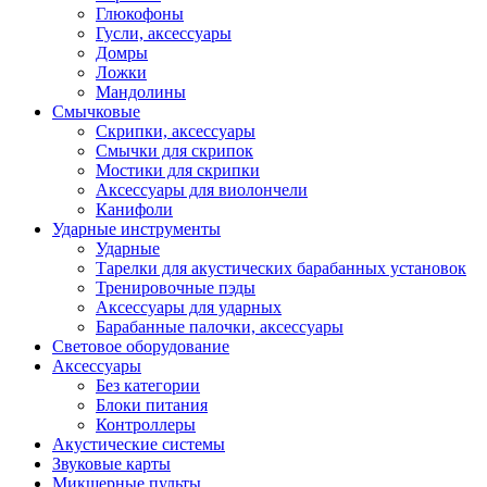
Глюкофоны
Гусли, аксессуары
Домры
Ложки
Мандолины
Смычковые
Скрипки, аксессуары
Смычки для скрипок
Мостики для скрипки
Аксессуары для виолончели
Канифоли
Ударные инструменты
Ударные
Тарелки для акустических барабанных установок
Тренировочные пэды
Аксессуары для ударных
Барабанные палочки, аксессуары
Световое оборудование
Аксессуары
Без категории
Блоки питания
Контроллеры
Акустические системы
Звуковые карты
Микшерные пульты