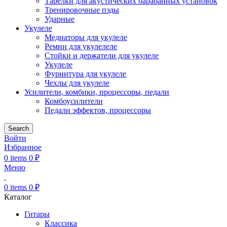
Тарелки для акустических барабанных установок
Тренировочные пэды
Ударные
Укулеле
Медиаторы для укулеле
Ремни для укулелеле
Стойки и держатели для укулеле
Укулеле
Фурнитура для укулеле
Чехлы для укулеле
Усилители, комбики, процессоры, педали
Комбоусилители
Педали эффектов, процессоры
Search
Войти
Избранное
0
items
0
₽
Меню
0
items
0
₽
Каталог
Гитары
Классика