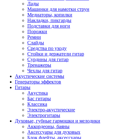
Лады
Машинки для намотки струн
Медиаторы, копилки
Накладки, пикгарды
Подставки для ноги
Порожки
Ремни
Слайды
Средства по уходу
Стойки и держатели гитар
Сурдины для гитар
Тренажеры
Чехлы для гитар
Акустические системы
Генераторы эффектов
Гитары
Акустика
Бас гитары
Классика
Электро-акустические
Электрогитары
Духовые, губные гармошки и мелодики
Аккордеоны, баяны
Аксессуары для духовых
Блок флейты, аксессуары