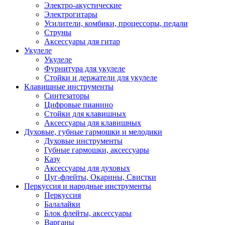
Электро-акустические
Электрогитары
Усилители, комбики, процессоры, педали
Струны
Аксессуары для гитар
Укулеле
Укулеле
Фурнитура для укулеле
Стойки и держатели для укулеле
Клавишные инструменты
Синтезаторы
Цифровые пианино
Стойки для клавишных
Аксессуары для клавишных
Духовые, губные гармошки и мелодики
Духовые инструменты
Губные гармошки, аксессуары
Казу
Аксессуары для духовых
Цуг-флейты, Окарины, Свистки
Перкуссия и народные инструменты
Перкуссия
Балалайки
Блок флейты, аксессуары
Варганы