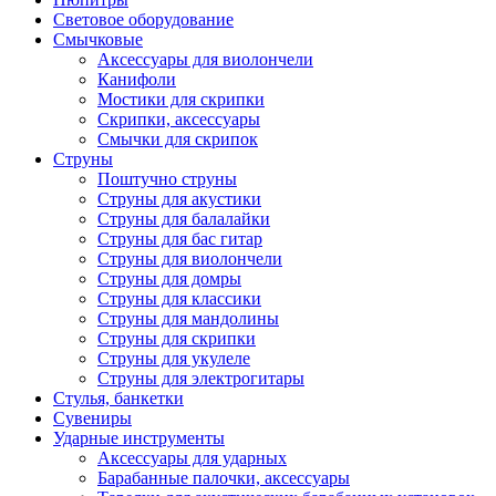
Световое оборудование
Смычковые
Аксессуары для виолончели
Канифоли
Мостики для скрипки
Скрипки, аксессуары
Смычки для скрипок
Струны
Поштучно струны
Струны для акустики
Струны для балалайки
Струны для бас гитар
Струны для виолончели
Струны для домры
Струны для классики
Струны для мандолины
Струны для скрипки
Струны для укулеле
Струны для электрогитары
Стулья, банкетки
Сувениры
Ударные инструменты
Аксессуары для ударных
Барабанные палочки, аксессуары