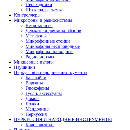
Переходники
Штекера, разъемы
Контроллеры
Микрофоны и радиосистемы
Ветрозащиты
Держатели для микрофонов
Мегафоны
Микрофонные стойки
Микрофоны беспроводные
Микрофоны проводные
Радиосистемы
Микшерные пульты
Наушники
Перкуссия и народные инструменты
Балалайки
Варганы
Глюкофоны
Гусли, аксессуары
Домры
Ложки
Мандолины
Перкуссия
ПЕРКУССИЯ И НАРОДНЫЕ ИНСТРУМЕНТЫ
Колокольчики
Пюпитры