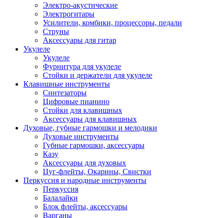
Электро-акустические
Электрогитары
Усилители, комбики, процессоры, педали
Струны
Аксессуары для гитар
Укулеле
Укулеле
Фурнитура для укулеле
Стойки и держатели для укулеле
Клавишные инструменты
Синтезаторы
Цифровые пианино
Стойки для клавишных
Аксессуары для клавишных
Духовые, губные гармошки и мелодики
Духовые инструменты
Губные гармошки, аксессуары
Казу
Аксессуары для духовых
Цуг-флейты, Окарины, Свистки
Перкуссия и народные инструменты
Перкуссия
Балалайки
Блок флейты, аксессуары
Варганы