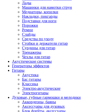
Лады
Машинки для намотки струн
Медиаторы, копилки
Накладки, пикгарды
Подставки для ноги
Порожки
Ремни
Слайды
Средства по уходу
Стойки и держатели гитар
Сурдины для гитар
Тренажеры
Чехлы для гитар
Акустические системы
Генераторы эффектов
Гитары
Акустика
Бас гитары
Классика
Электро-акустические
Электрогитары
Духовые, губные гармошки и мелодики
Аккордеоны, баяны
Аксессуары для духовых
Блок флейты, аксессуары