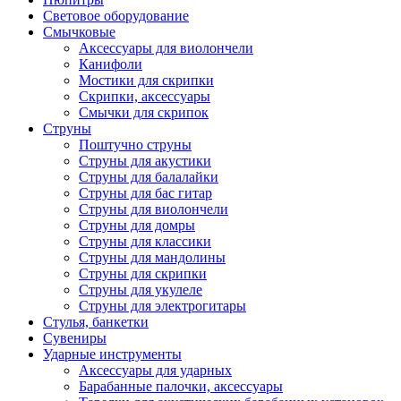
Световое оборудование
Смычковые
Аксессуары для виолончели
Канифоли
Мостики для скрипки
Скрипки, аксессуары
Смычки для скрипок
Струны
Поштучно струны
Струны для акустики
Струны для балалайки
Струны для бас гитар
Струны для виолончели
Струны для домры
Струны для классики
Струны для мандолины
Струны для скрипки
Струны для укулеле
Струны для электрогитары
Стулья, банкетки
Сувениры
Ударные инструменты
Аксессуары для ударных
Барабанные палочки, аксессуары