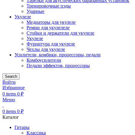
Тарелки для акустических барабанных установок
Тренировочные пэды
Ударные
Укулеле
Медиаторы для укулеле
Ремни для укулелеле
Стойки и держатели для укулеле
Укулеле
Фурнитура для укулеле
Чехлы для укулеле
Усилители, комбики, процессоры, педали
Комбоусилители
Педали эффектов, процессоры
Search
Войти
Избранное
0
items
0
₽
Меню
0
items
0
₽
Каталог
Гитары
Классика