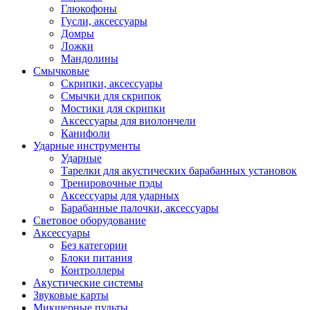
Глюкофоны
Гусли, аксессуары
Домры
Ложки
Мандолины
Смычковые
Скрипки, аксессуары
Смычки для скрипок
Мостики для скрипки
Аксессуары для виолончели
Канифоли
Ударные инструменты
Ударные
Тарелки для акустических барабанных установок
Тренировочные пэды
Аксессуары для ударных
Барабанные палочки, аксессуары
Световое оборудование
Аксессуары
Без категории
Блоки питания
Контроллеры
Акустические системы
Звуковые карты
Микшерные пульты