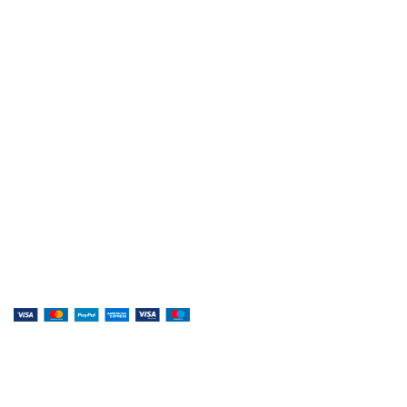
Контакты
Музыка, доступная каждому!
Специализированный магазин по продаже
музыкальных инструментов, звукового и светового
оборудования и аксессуаров
Онлайн оплата:
Наши соц.сети: