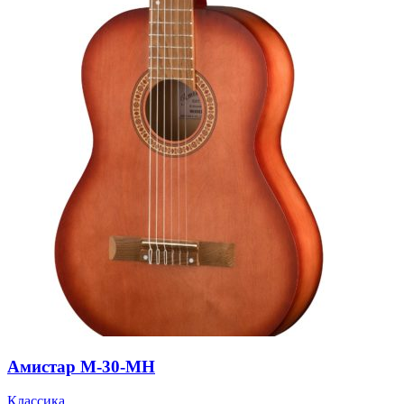
Амистар M-30-MH
Классика