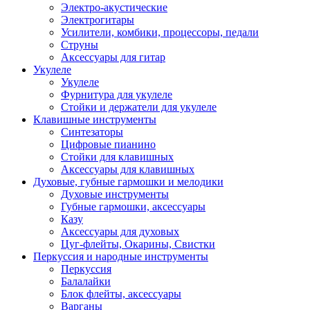
Электро-акустические
Электрогитары
Усилители, комбики, процессоры, педали
Струны
Аксессуары для гитар
Укулеле
Укулеле
Фурнитура для укулеле
Стойки и держатели для укулеле
Клавишные инструменты
Синтезаторы
Цифровые пианино
Стойки для клавишных
Аксессуары для клавишных
Духовые, губные гармошки и мелодики
Духовые инструменты
Губные гармошки, аксессуары
Казу
Аксессуары для духовых
Цуг-флейты, Окарины, Свистки
Перкуссия и народные инструменты
Перкуссия
Балалайки
Блок флейты, аксессуары
Варганы