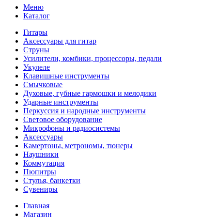
Меню
Каталог
Гитары
Аксессуары для гитар
Струны
Усилители, комбики, процессоры, педали
Укулеле
Клавишные инструменты
Смычковые
Духовые, губные гармошки и мелодики
Ударные инструменты
Перкуссия и народные инструменты
Световое оборудование
Микрофоны и радиосистемы
Аксессуары
Камертоны, метрономы, тюнеры
Наушники
Коммутация
Пюпитры
Стулья, банкетки
Сувениры
Главная
Магазин