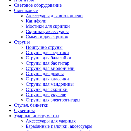
Световое оборудование
Смычковые
Аксессуары для виолончели
Канифоли
Мостики для скрипки
Скрипки, аксессуары
Смычки для скрипок
Струны
Поштучно струны
Струны для акустики
Струны для балалайки
Струны для бас гитар
Струны для виолончели
Струны для домры
Струны для классики
Струны для мандолины
Струны для скрипки
Струны для укулеле
Струны для электрогитары
Стулья, банкетки
Сувениры
Ударные инструменты
Аксессуары для ударных
Барабанные палочки, аксессуары