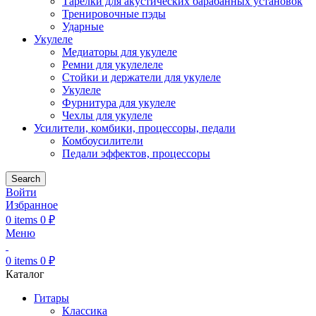
Тарелки для акустических барабанных установок
Тренировочные пэды
Ударные
Укулеле
Медиаторы для укулеле
Ремни для укулелеле
Стойки и держатели для укулеле
Укулеле
Фурнитура для укулеле
Чехлы для укулеле
Усилители, комбики, процессоры, педали
Комбоусилители
Педали эффектов, процессоры
Search
Войти
Избранное
0
items
0
₽
Меню
0
items
0
₽
Каталог
Гитары
Классика