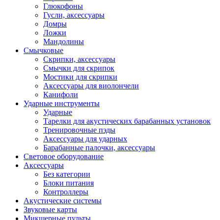
Глюкофоны
Гусли, аксессуары
Домры
Ложки
Мандолины
Смычковые
Скрипки, аксессуары
Смычки для скрипок
Мостики для скрипки
Аксессуары для виолончели
Канифоли
Ударные инструменты
Ударные
Тарелки для акустических барабанных установок
Тренировочные пэды
Аксессуары для ударных
Барабанные палочки, аксессуары
Световое оборудование
Аксессуары
Без категории
Блоки питания
Контроллеры
Акустические системы
Звуковые карты
Микшерные пульты