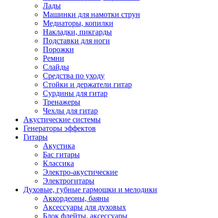
Лады
Машинки для намотки струн
Медиаторы, копилки
Накладки, пикгарды
Подставки для ноги
Порожки
Ремни
Слайды
Средства по уходу
Стойки и держатели гитар
Сурдины для гитар
Тренажеры
Чехлы для гитар
Акустические системы
Генераторы эффектов
Гитары
Акустика
Бас гитары
Классика
Электро-акустические
Электрогитары
Духовые, губные гармошки и мелодики
Аккордеоны, баяны
Аксессуары для духовых
Блок флейты, аксессуары