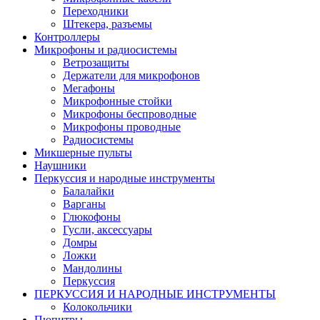
Переходники
Штекера, разъемы
Контроллеры
Микрофоны и радиосистемы
Ветрозащиты
Держатели для микрофонов
Мегафоны
Микрофонные стойки
Микрофоны беспроводные
Микрофоны проводные
Радиосистемы
Микшерные пульты
Наушники
Перкуссия и народные инструменты
Балалайки
Варганы
Глюкофоны
Гусли, аксессуары
Домры
Ложки
Мандолины
Перкуссия
ПЕРКУССИЯ И НАРОДНЫЕ ИНСТРУМЕНТЫ
Колокольчики
Пюпитры