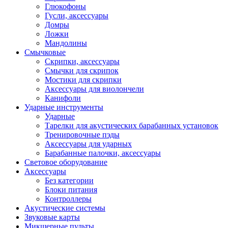
Глюкофоны
Гусли, аксессуары
Домры
Ложки
Мандолины
Смычковые
Скрипки, аксессуары
Смычки для скрипок
Мостики для скрипки
Аксессуары для виолончели
Канифоли
Ударные инструменты
Ударные
Тарелки для акустических барабанных установок
Тренировочные пэды
Аксессуары для ударных
Барабанные палочки, аксессуары
Световое оборудование
Аксессуары
Без категории
Блоки питания
Контроллеры
Акустические системы
Звуковые карты
Микшерные пульты