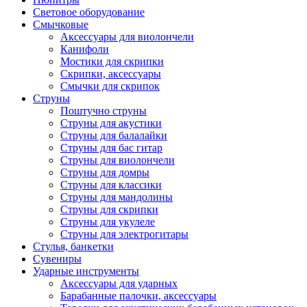
Световое оборудование
Смычковые
Аксессуары для виолончели
Канифоли
Мостики для скрипки
Скрипки, аксессуары
Смычки для скрипок
Струны
Поштучно струны
Струны для акустики
Струны для балалайки
Струны для бас гитар
Струны для виолончели
Струны для домры
Струны для классики
Струны для мандолины
Струны для скрипки
Струны для укулеле
Струны для электрогитары
Стулья, банкетки
Сувениры
Ударные инструменты
Аксессуары для ударных
Барабанные палочки, аксессуары