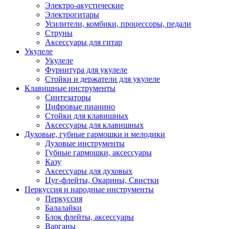
Электро-акустические
Электрогитары
Усилители, комбики, процессоры, педали
Струны
Аксессуары для гитар
Укулеле
Укулеле
Фурнитура для укулеле
Стойки и держатели для укулеле
Клавишные инструменты
Синтезаторы
Цифровые пианино
Стойки для клавишных
Аксессуары для клавишных
Духовые, губные гармошки и мелодики
Духовые инструменты
Губные гармошки, аксессуары
Казу
Аксессуары для духовых
Цуг-флейты, Окарины, Свистки
Перкуссия и народные инструменты
Перкуссия
Балалайки
Блок флейты, аксессуары
Варганы