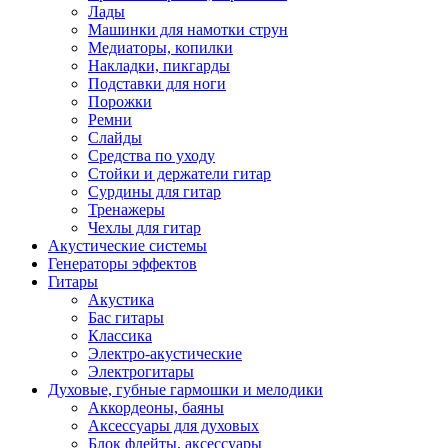
Лады
Машинки для намотки струн
Медиаторы, копилки
Накладки, пикгарды
Подставки для ноги
Порожки
Ремни
Слайды
Средства по уходу
Стойки и держатели гитар
Сурдины для гитар
Тренажеры
Чехлы для гитар
Акустические системы
Генераторы эффектов
Гитары
Акустика
Бас гитары
Классика
Электро-акустические
Электрогитары
Духовые, губные гармошки и мелодики
Аккордеоны, баяны
Аксессуары для духовых
Блок флейты, аксессуары