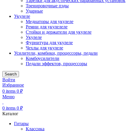
Тарелки для акустических барабанных установок
Тренировочные пэды
Ударные
Укулеле
Медиаторы для укулеле
Ремни для укулелеле
Стойки и держатели для укулеле
Укулеле
Фурнитура для укулеле
Чехлы для укулеле
Усилители, комбики, процессоры, педали
Комбоусилители
Педали эффектов, процессоры
Search
Войти
Избранное
0
items
0
₽
Меню
0
items
0
₽
Каталог
Гитары
Классика