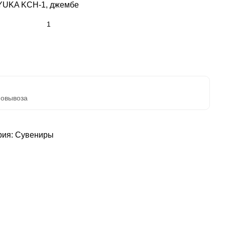
 YUKA KCH-1, джембе
мовывоза
рия:
Сувениры