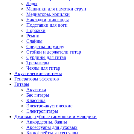
Лады
Машинки для намотки струн
Медиаторы, копилки
Накладки, пикгарды
Подставки для ноги
Порожки
Ремни
Слайды
Средства по уходу
Стойки и держатели гитар
Сурдины для гитар
Тренажеры
Чехлы для гитар
Акустические системы
Генераторы эффектов
Гитары
Акустика
Бас гитары
Классика
Электро-акустические
Электрогитары
Духовые, губные гармошки и мелодики
Аккордеоны, баяны
Аксессуары для духовых
Блок флейты, аксессуары