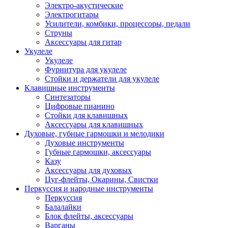
Электро-акустические
Электрогитары
Усилители, комбики, процессоры, педали
Струны
Аксессуары для гитар
Укулеле
Укулеле
Фурнитура для укулеле
Стойки и держатели для укулеле
Клавишные инструменты
Синтезаторы
Цифровые пианино
Стойки для клавишных
Аксессуары для клавишных
Духовые, губные гармошки и мелодики
Духовые инструменты
Губные гармошки, аксессуары
Казу
Аксессуары для духовых
Цуг-флейты, Окарины, Свистки
Перкуссия и народные инструменты
Перкуссия
Балалайки
Блок флейты, аксессуары
Варганы