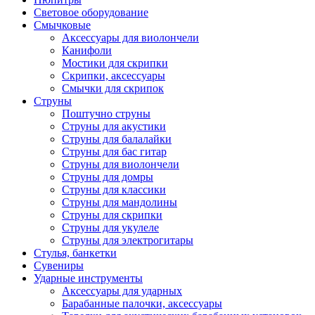
Световое оборудование
Смычковые
Аксессуары для виолончели
Канифоли
Мостики для скрипки
Скрипки, аксессуары
Смычки для скрипок
Струны
Поштучно струны
Струны для акустики
Струны для балалайки
Струны для бас гитар
Струны для виолончели
Струны для домры
Струны для классики
Струны для мандолины
Струны для скрипки
Струны для укулеле
Струны для электрогитары
Стулья, банкетки
Сувениры
Ударные инструменты
Аксессуары для ударных
Барабанные палочки, аксессуары