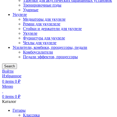
Тарелки для акустических барабанных установок
Тренировочные пэды
Ударные
Укулеле
Медиаторы для укулеле
Ремни для укулелеле
Стойки и держатели для укулеле
Укулеле
Фурнитура для укулеле
Чехлы для укулеле
Усилители, комбики, процессоры, педали
Комбоусилители
Педали эффектов, процессоры
Search
Войти
Избранное
0
items
0
₽
Меню
0
items
0
₽
Каталог
Гитары
Классика