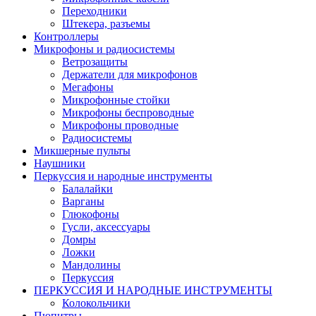
Переходники
Штекера, разъемы
Контроллеры
Микрофоны и радиосистемы
Ветрозащиты
Держатели для микрофонов
Мегафоны
Микрофонные стойки
Микрофоны беспроводные
Микрофоны проводные
Радиосистемы
Микшерные пульты
Наушники
Перкуссия и народные инструменты
Балалайки
Варганы
Глюкофоны
Гусли, аксессуары
Домры
Ложки
Мандолины
Перкуссия
ПЕРКУССИЯ И НАРОДНЫЕ ИНСТРУМЕНТЫ
Колокольчики
Пюпитры