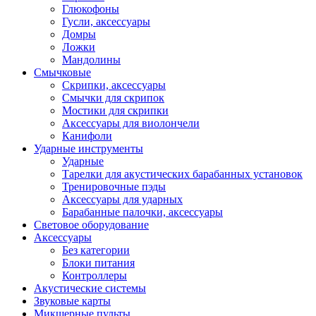
Глюкофоны
Гусли, аксессуары
Домры
Ложки
Мандолины
Смычковые
Скрипки, аксессуары
Смычки для скрипок
Мостики для скрипки
Аксессуары для виолончели
Канифоли
Ударные инструменты
Ударные
Тарелки для акустических барабанных установок
Тренировочные пэды
Аксессуары для ударных
Барабанные палочки, аксессуары
Световое оборудование
Аксессуары
Без категории
Блоки питания
Контроллеры
Акустические системы
Звуковые карты
Микшерные пульты