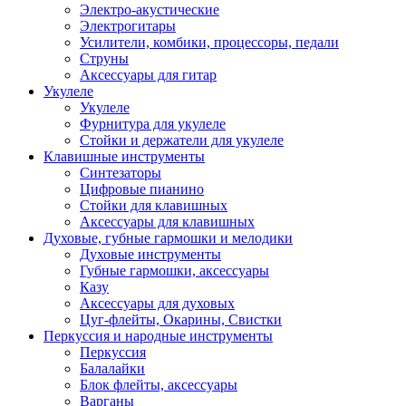
Электро-акустические
Электрогитары
Усилители, комбики, процессоры, педали
Струны
Аксессуары для гитар
Укулеле
Укулеле
Фурнитура для укулеле
Стойки и держатели для укулеле
Клавишные инструменты
Синтезаторы
Цифровые пианино
Стойки для клавишных
Аксессуары для клавишных
Духовые, губные гармошки и мелодики
Духовые инструменты
Губные гармошки, аксессуары
Казу
Аксессуары для духовых
Цуг-флейты, Окарины, Свистки
Перкуссия и народные инструменты
Перкуссия
Балалайки
Блок флейты, аксессуары
Варганы