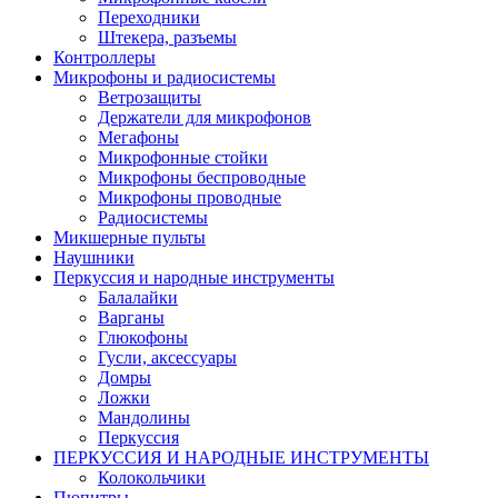
Переходники
Штекера, разъемы
Контроллеры
Микрофоны и радиосистемы
Ветрозащиты
Держатели для микрофонов
Мегафоны
Микрофонные стойки
Микрофоны беспроводные
Микрофоны проводные
Радиосистемы
Микшерные пульты
Наушники
Перкуссия и народные инструменты
Балалайки
Варганы
Глюкофоны
Гусли, аксессуары
Домры
Ложки
Мандолины
Перкуссия
ПЕРКУССИЯ И НАРОДНЫЕ ИНСТРУМЕНТЫ
Колокольчики
Пюпитры