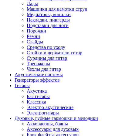
Лады
Машинки для намотки струн
Медиаторы, копилки
Накладки, пикгарды
Подставки для ноги
Порожки
Ремни
Слайды
Средства по уходу
Стойки и держатели гитар
Сурдины для гитар
Тренажеры
Чехлы для гитар
Акустические системы
Генераторы эффектов
Гитары
Акустика
Бас гитары
Классика
Электро-акустические
Электрогитары
Духовые, губные гармошки и мелодики
Аккордеоны, баяны
Аксессуары для духовых
Блок флейты, аксессуары