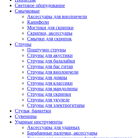
Световое оборудование
Смычковые
Аксессуары для виолончели
Канифоли
Мостики для скрипки
Скрипки, аксессуары
Смычки для скрипок
Струны
Поштучно струны
Струны для акустики
Струны для балалайки
Струны для бас гитар
Струны для виолончели
Струны для домры
Струны для классики
Струны для мандолины
Струны для скрипки
Струны для укулеле
Струны для электрогитары
Стулья, банкетки
Сувениры
Ударные инструменты
Аксессуары для ударных
Барабанные палочки, аксессуары