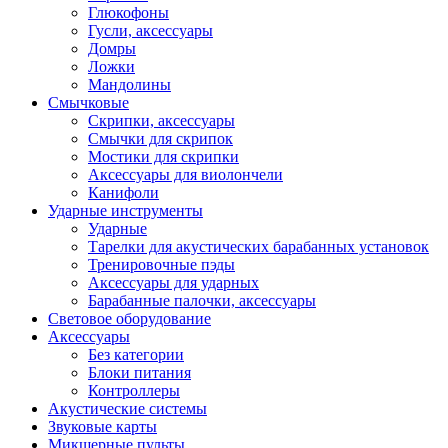
Глюкофоны
Гусли, аксессуары
Домры
Ложки
Мандолины
Смычковые
Скрипки, аксессуары
Смычки для скрипок
Мостики для скрипки
Аксессуары для виолончели
Канифоли
Ударные инструменты
Ударные
Тарелки для акустических барабанных установок
Тренировочные пэды
Аксессуары для ударных
Барабанные палочки, аксессуары
Световое оборудование
Аксессуары
Без категории
Блоки питания
Контроллеры
Акустические системы
Звуковые карты
Микшерные пульты