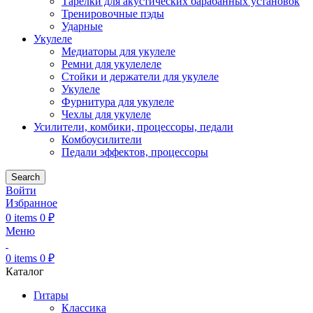
Тарелки для акустических барабанных установок
Тренировочные пэды
Ударные
Укулеле
Медиаторы для укулеле
Ремни для укулелеле
Стойки и держатели для укулеле
Укулеле
Фурнитура для укулеле
Чехлы для укулеле
Усилители, комбики, процессоры, педали
Комбоусилители
Педали эффектов, процессоры
Search
Войти
Избранное
0
items
0
₽
Меню
0
items
0
₽
Каталог
Гитары
Классика