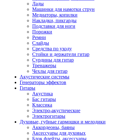
Лады
Машинки для намотки струн
Медиаторы, копилки
Накладки, пикгарды
Подставки для ноги
Порожки
Ремни
Слайды
Средства по уходу
Стойки и держатели гитар
Сурдины для гитар
Тренажеры
Чехлы для гитар
Акустические системы
Генераторы эффектов
Гитары
Акустика
Бас гитары
Классика
Электро-акустические
Электрогитары
Духовые, губные гармошки и мелодики
Аккордеоны, баяны
Аксессуары для духовых
Блок флейты, аксессуары