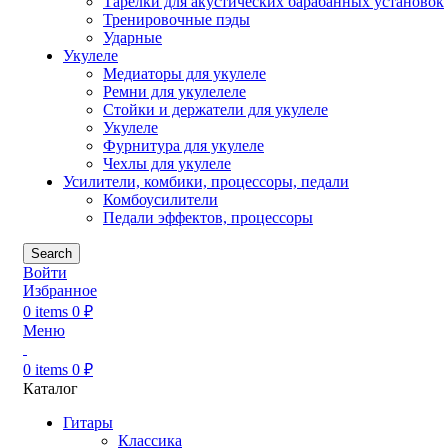
Тарелки для акустических барабанных установок
Тренировочные пэды
Ударные
Укулеле
Медиаторы для укулеле
Ремни для укулелеле
Стойки и держатели для укулеле
Укулеле
Фурнитура для укулеле
Чехлы для укулеле
Усилители, комбики, процессоры, педали
Комбоусилители
Педали эффектов, процессоры
Search
Войти
Избранное
0
items
0
₽
Меню
0
items
0
₽
Каталог
Гитары
Классика