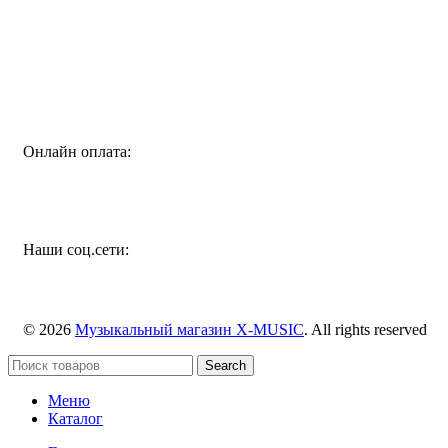
Специализированный магазин по продаже музыкальных
инструментов, звукового и светового оборудования и
аксессуаров
Онлайн оплата:
Наши соц.сети:
© 2026
Музыкальный магазин X-MUSIC
. All rights reserved
Search
Меню
Каталог