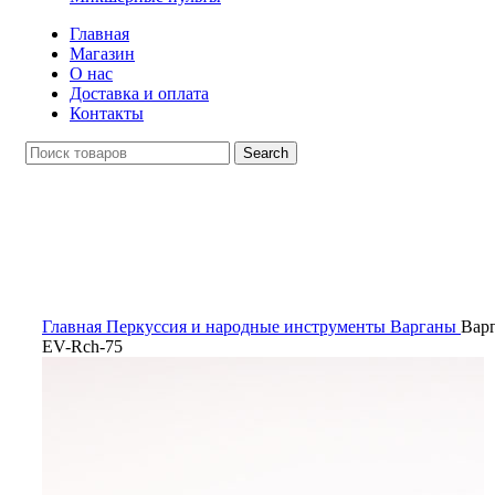
Главная
Магазин
О нас
Доставка и оплата
Контакты
Search
Click to enlarge
Главная
Перкуссия и народные инструменты
Варганы
Варг
EV-Rch-75