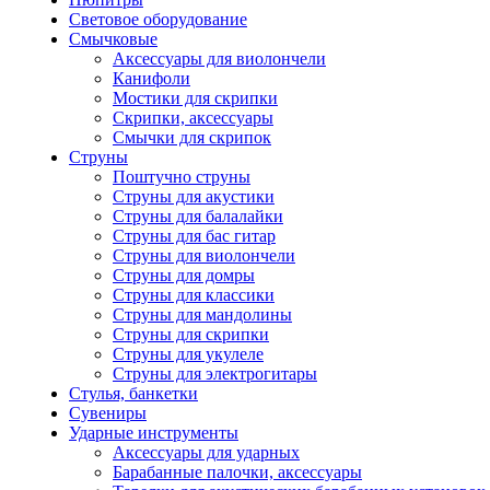
Световое оборудование
Смычковые
Аксессуары для виолончели
Канифоли
Мостики для скрипки
Скрипки, аксессуары
Смычки для скрипок
Струны
Поштучно струны
Струны для акустики
Струны для балалайки
Струны для бас гитар
Струны для виолончели
Струны для домры
Струны для классики
Струны для мандолины
Струны для скрипки
Струны для укулеле
Струны для электрогитары
Стулья, банкетки
Сувениры
Ударные инструменты
Аксессуары для ударных
Барабанные палочки, аксессуары