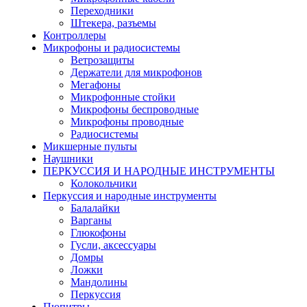
Переходники
Штекера, разъемы
Контроллеры
Микрофоны и радиосистемы
Ветрозащиты
Держатели для микрофонов
Мегафоны
Микрофонные стойки
Микрофоны беспроводные
Микрофоны проводные
Радиосистемы
Микшерные пульты
Наушники
ПЕРКУССИЯ И НАРОДНЫЕ ИНСТРУМЕНТЫ
Колокольчики
Перкуссия и народные инструменты
Балалайки
Варганы
Глюкофоны
Гусли, аксессуары
Домры
Ложки
Мандолины
Перкуссия
Пюпитры