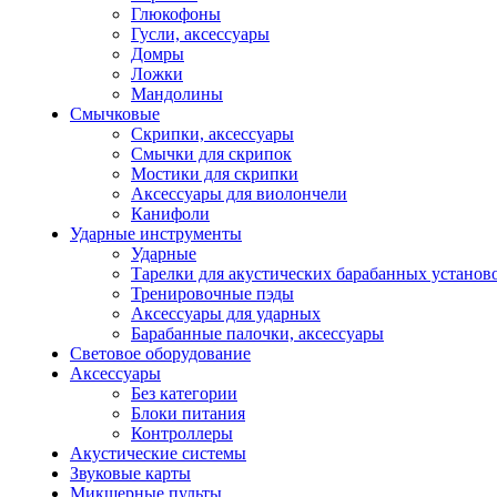
Глюкофоны
Гусли, аксессуары
Домры
Ложки
Мандолины
Смычковые
Скрипки, аксессуары
Смычки для скрипок
Мостики для скрипки
Аксессуары для виолончели
Канифоли
Ударные инструменты
Ударные
Тарелки для акустических барабанных установ
Тренировочные пэды
Аксессуары для ударных
Барабанные палочки, аксессуары
Световое оборудование
Аксессуары
Без категории
Блоки питания
Контроллеры
Акустические системы
Звуковые карты
Микшерные пульты