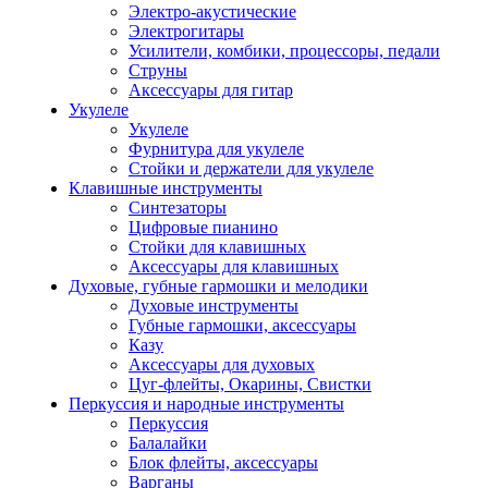
Электро-акустические
Электрогитары
Усилители, комбики, процессоры, педали
Струны
Аксессуары для гитар
Укулеле
Укулеле
Фурнитура для укулеле
Стойки и держатели для укулеле
Клавишные инструменты
Синтезаторы
Цифровые пианино
Стойки для клавишных
Аксессуары для клавишных
Духовые, губные гармошки и мелодики
Духовые инструменты
Губные гармошки, аксессуары
Казу
Аксессуары для духовых
Цуг-флейты, Окарины, Свистки
Перкуссия и народные инструменты
Перкуссия
Балалайки
Блок флейты, аксессуары
Варганы