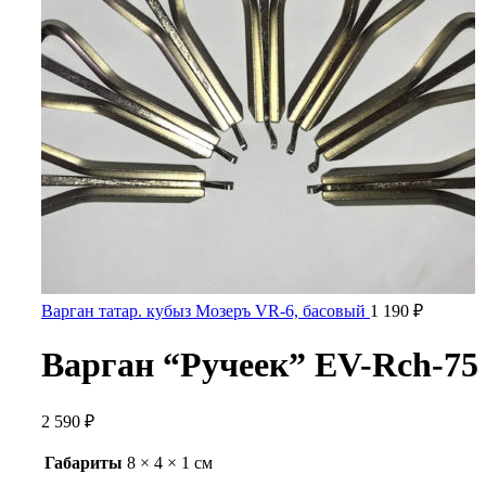
Варган татар. кубыз Мозеръ VR-6, басовый
1 190
₽
Варган “Ручеек” EV-Rch-75
2 590
₽
Габариты
8 × 4 × 1 см