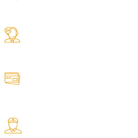
Заказы 24/7
Наш магазин принимает заказы круглосуточно
Онлайн оплата
Удобные способы оплаты товаров на сайте
Быстрая доставка