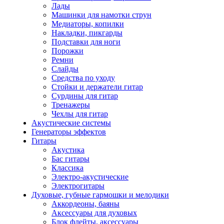
Лады
Машинки для намотки струн
Медиаторы, копилки
Накладки, пикгарды
Подставки для ноги
Порожки
Ремни
Слайды
Средства по уходу
Стойки и держатели гитар
Сурдины для гитар
Тренажеры
Чехлы для гитар
Акустические системы
Генераторы эффектов
Гитары
Акустика
Бас гитары
Классика
Электро-акустические
Электрогитары
Духовые, губные гармошки и мелодики
Аккордеоны, баяны
Аксессуары для духовых
Блок флейты, аксессуары