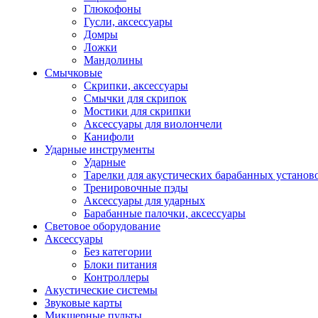
Глюкофоны
Гусли, аксессуары
Домры
Ложки
Мандолины
Смычковые
Скрипки, аксессуары
Смычки для скрипок
Мостики для скрипки
Аксессуары для виолончели
Канифоли
Ударные инструменты
Ударные
Тарелки для акустических барабанных установ
Тренировочные пэды
Аксессуары для ударных
Барабанные палочки, аксессуары
Световое оборудование
Аксессуары
Без категории
Блоки питания
Контроллеры
Акустические системы
Звуковые карты
Микшерные пульты