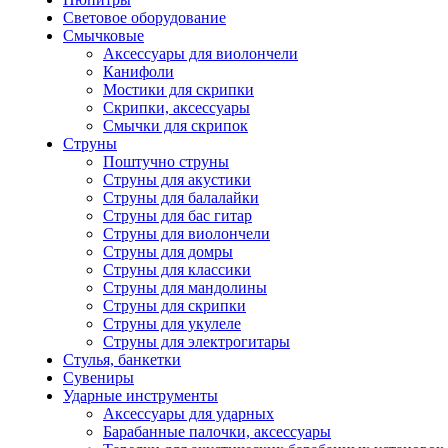
Световое оборудование
Смычковые
Аксессуары для виолончели
Канифоли
Мостики для скрипки
Скрипки, аксессуары
Смычки для скрипок
Струны
Поштучно струны
Струны для акустики
Струны для балалайки
Струны для бас гитар
Струны для виолончели
Струны для домры
Струны для классики
Струны для мандолины
Струны для скрипки
Струны для укулеле
Струны для электрогитары
Стулья, банкетки
Сувениры
Ударные инструменты
Аксессуары для ударных
Барабанные палочки, аксессуары