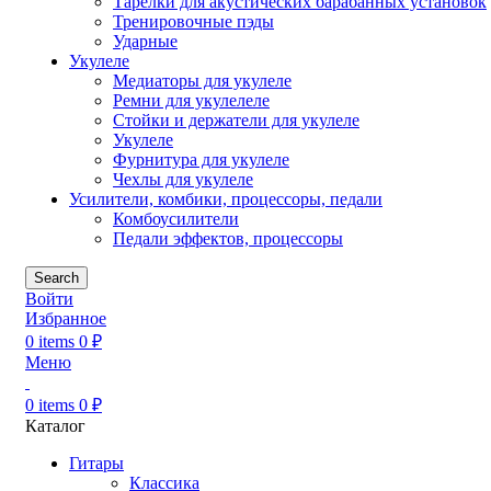
Тарелки для акустических барабанных установок
Тренировочные пэды
Ударные
Укулеле
Медиаторы для укулеле
Ремни для укулелеле
Стойки и держатели для укулеле
Укулеле
Фурнитура для укулеле
Чехлы для укулеле
Усилители, комбики, процессоры, педали
Комбоусилители
Педали эффектов, процессоры
Search
Войти
Избранное
0
items
0
₽
Меню
0
items
0
₽
Каталог
Гитары
Классика