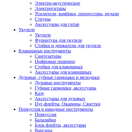
Электро-акустические
Электрогитары
Усилители, комбики, процессоры, педали
Струны
Аксессуары для гитар
Укулеле
Укулеле
Фурнитура для укулеле
Стойки и держатели для укулеле
Клавишные инструменты
Синтезаторы
Цифровые пианино
Стойки для клавишных
Аксессуары для клавишных
Духовые, губные гармошки и мелодики
Духовые инструменты
Губные гармошки, аксессуары
Казу
Аксессуары для духовых
Цуг-флейты, Окарины, Свистки
Перкуссия и народные инструменты
Перкуссия
Балалайки
Блок флейты, аксессуары
Варганы