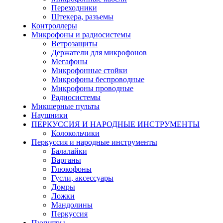
Переходники
Штекера, разъемы
Контроллеры
Микрофоны и радиосистемы
Ветрозащиты
Держатели для микрофонов
Мегафоны
Микрофонные стойки
Микрофоны беспроводные
Микрофоны проводные
Радиосистемы
Микшерные пульты
Наушники
ПЕРКУССИЯ И НАРОДНЫЕ ИНСТРУМЕНТЫ
Колокольчики
Перкуссия и народные инструменты
Балалайки
Варганы
Глюкофоны
Гусли, аксессуары
Домры
Ложки
Мандолины
Перкуссия
Пюпитры