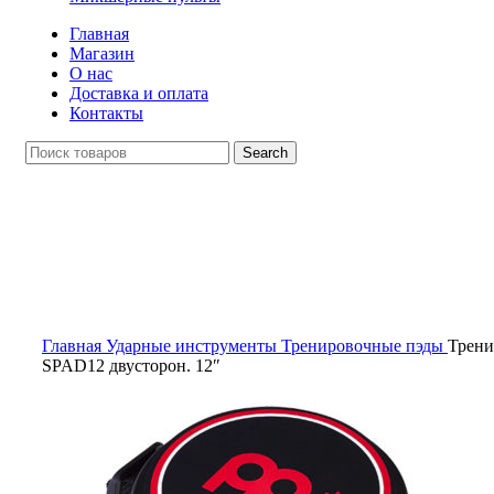
Главная
Магазин
О нас
Доставка и оплата
Контакты
Search
Распродан
Click to enlarge
Главная
Ударные инструменты
Тренировочные пэды
Трени
SPAD12 двусторон. 12″