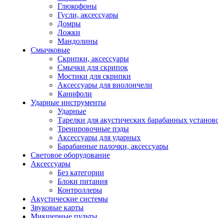
Глюкофоны
Гусли, аксессуары
Домры
Ложки
Мандолины
Смычковые
Скрипки, аксессуары
Смычки для скрипок
Мостики для скрипки
Аксессуары для виолончели
Канифоли
Ударные инструменты
Ударные
Тарелки для акустических барабанных установ
Тренировочные пэды
Аксессуары для ударных
Барабанные палочки, аксессуары
Световое оборудование
Аксессуары
Без категории
Блоки питания
Контроллеры
Акустические системы
Звуковые карты
Микшерные пульты