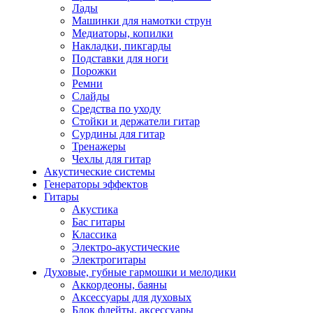
Лады
Машинки для намотки струн
Медиаторы, копилки
Накладки, пикгарды
Подставки для ноги
Порожки
Ремни
Слайды
Средства по уходу
Стойки и держатели гитар
Сурдины для гитар
Тренажеры
Чехлы для гитар
Акустические системы
Генераторы эффектов
Гитары
Акустика
Бас гитары
Классика
Электро-акустические
Электрогитары
Духовые, губные гармошки и мелодики
Аккордеоны, баяны
Аксессуары для духовых
Блок флейты, аксессуары