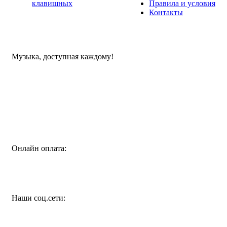
клавишных
Правила и условия
Контакты
Музыка, доступная каждому!
Специализированный магазин по продаже музыкальных
инструментов, звукового и светового оборудования и
аксессуаров
Онлайн оплата:
Наши соц.сети: