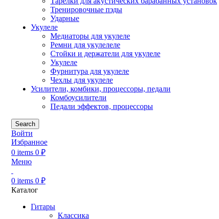
Тарелки для акустических барабанных установок
Тренировочные пэды
Ударные
Укулеле
Медиаторы для укулеле
Ремни для укулелеле
Стойки и держатели для укулеле
Укулеле
Фурнитура для укулеле
Чехлы для укулеле
Усилители, комбики, процессоры, педали
Комбоусилители
Педали эффектов, процессоры
Search
Войти
Избранное
0
items
0
₽
Меню
0
items
0
₽
Каталог
Гитары
Классика