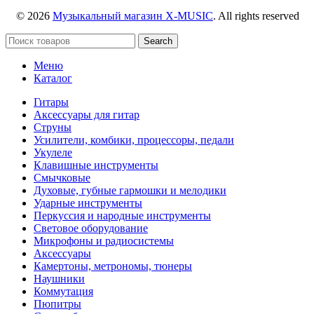
© 2026
Музыкальный магазин X-MUSIC
. All rights reserved
Search
Меню
Каталог
Гитары
Аксессуары для гитар
Струны
Усилители, комбики, процессоры, педали
Укулеле
Клавишные инструменты
Смычковые
Духовые, губные гармошки и мелодики
Ударные инструменты
Перкуссия и народные инструменты
Световое оборудование
Микрофоны и радиосистемы
Аксессуары
Камертоны, метрономы, тюнеры
Наушники
Коммутация
Пюпитры