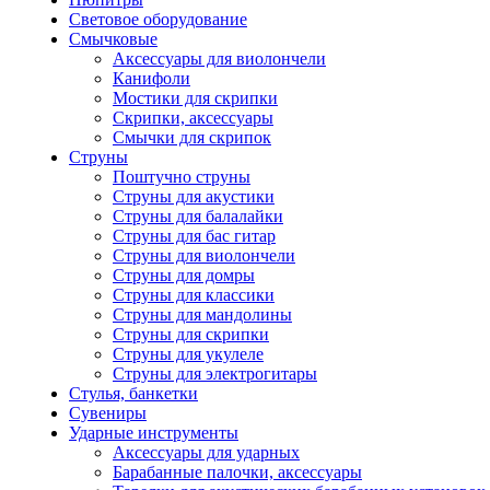
Световое оборудование
Смычковые
Аксессуары для виолончели
Канифоли
Мостики для скрипки
Скрипки, аксессуары
Смычки для скрипок
Струны
Поштучно струны
Струны для акустики
Струны для балалайки
Струны для бас гитар
Струны для виолончели
Струны для домры
Струны для классики
Струны для мандолины
Струны для скрипки
Струны для укулеле
Струны для электрогитары
Стулья, банкетки
Сувениры
Ударные инструменты
Аксессуары для ударных
Барабанные палочки, аксессуары