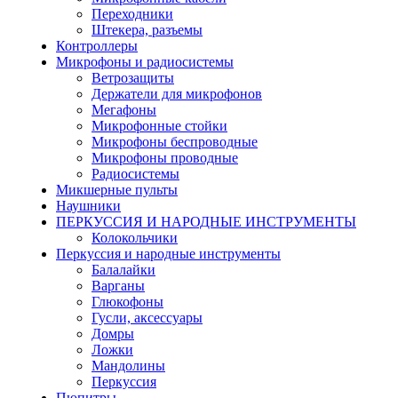
Переходники
Штекера, разъемы
Контроллеры
Микрофоны и радиосистемы
Ветрозащиты
Держатели для микрофонов
Мегафоны
Микрофонные стойки
Микрофоны беспроводные
Микрофоны проводные
Радиосистемы
Микшерные пульты
Наушники
ПЕРКУССИЯ И НАРОДНЫЕ ИНСТРУМЕНТЫ
Колокольчики
Перкуссия и народные инструменты
Балалайки
Варганы
Глюкофоны
Гусли, аксессуары
Домры
Ложки
Мандолины
Перкуссия
Пюпитры