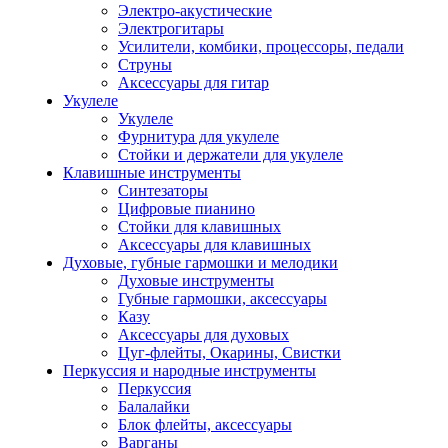
Электро-акустические
Электрогитары
Усилители, комбики, процессоры, педали
Струны
Аксессуары для гитар
Укулеле
Укулеле
Фурнитура для укулеле
Стойки и держатели для укулеле
Клавишные инструменты
Синтезаторы
Цифровые пианино
Стойки для клавишных
Аксессуары для клавишных
Духовые, губные гармошки и мелодики
Духовые инструменты
Губные гармошки, аксессуары
Казу
Аксессуары для духовых
Цуг-флейты, Окарины, Свистки
Перкуссия и народные инструменты
Перкуссия
Балалайки
Блок флейты, аксессуары
Варганы