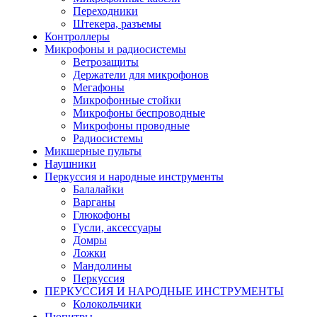
Переходники
Штекера, разъемы
Контроллеры
Микрофоны и радиосистемы
Ветрозащиты
Держатели для микрофонов
Мегафоны
Микрофонные стойки
Микрофоны беспроводные
Микрофоны проводные
Радиосистемы
Микшерные пульты
Наушники
Перкуссия и народные инструменты
Балалайки
Варганы
Глюкофоны
Гусли, аксессуары
Домры
Ложки
Мандолины
Перкуссия
ПЕРКУССИЯ И НАРОДНЫЕ ИНСТРУМЕНТЫ
Колокольчики
Пюпитры