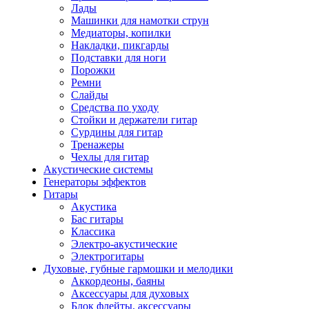
Лады
Машинки для намотки струн
Медиаторы, копилки
Накладки, пикгарды
Подставки для ноги
Порожки
Ремни
Слайды
Средства по уходу
Стойки и держатели гитар
Сурдины для гитар
Тренажеры
Чехлы для гитар
Акустические системы
Генераторы эффектов
Гитары
Акустика
Бас гитары
Классика
Электро-акустические
Электрогитары
Духовые, губные гармошки и мелодики
Аккордеоны, баяны
Аксессуары для духовых
Блок флейты, аксессуары