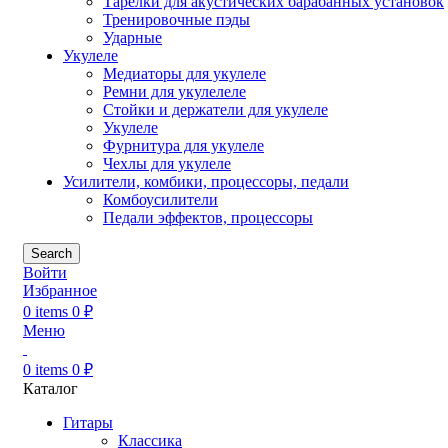
Тарелки для акустических барабанных установок
Тренировочные пэды
Ударные
Укулеле
Медиаторы для укулеле
Ремни для укулелеле
Стойки и держатели для укулеле
Укулеле
Фурнитура для укулеле
Чехлы для укулеле
Усилители, комбики, процессоры, педали
Комбоусилители
Педали эффектов, процессоры
Search
Войти
Избранное
0
items
0
₽
Меню
0
items
0
₽
Каталог
Гитары
Классика