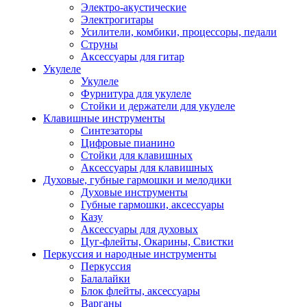
Электро-акустические
Электрогитары
Усилители, комбики, процессоры, педали
Струны
Аксессуары для гитар
Укулеле
Укулеле
Фурнитура для укулеле
Стойки и держатели для укулеле
Клавишные инструменты
Синтезаторы
Цифровые пианино
Стойки для клавишных
Аксессуары для клавишных
Духовые, губные гармошки и мелодики
Духовые инструменты
Губные гармошки, аксессуары
Казу
Аксессуары для духовых
Цуг-флейты, Окарины, Свистки
Перкуссия и народные инструменты
Перкуссия
Балалайки
Блок флейты, аксессуары
Варганы