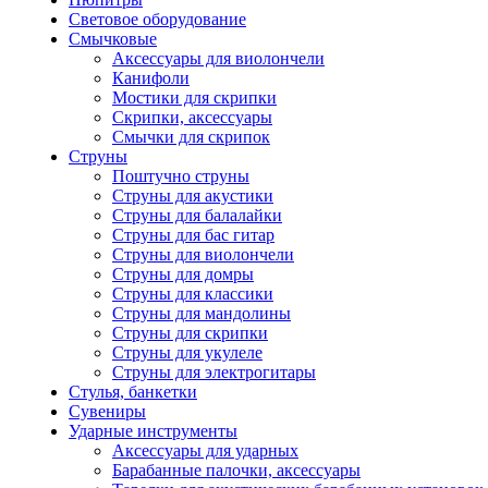
Световое оборудование
Смычковые
Аксессуары для виолончели
Канифоли
Мостики для скрипки
Скрипки, аксессуары
Смычки для скрипок
Струны
Поштучно струны
Струны для акустики
Струны для балалайки
Струны для бас гитар
Струны для виолончели
Струны для домры
Струны для классики
Струны для мандолины
Струны для скрипки
Струны для укулеле
Струны для электрогитары
Стулья, банкетки
Сувениры
Ударные инструменты
Аксессуары для ударных
Барабанные палочки, аксессуары