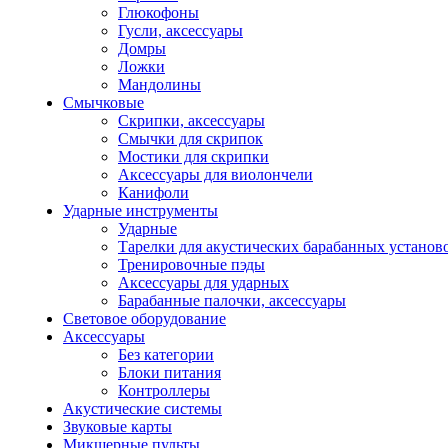
Глюкофоны
Гусли, аксессуары
Домры
Ложки
Мандолины
Смычковые
Скрипки, аксессуары
Смычки для скрипок
Мостики для скрипки
Аксессуары для виолончели
Канифоли
Ударные инструменты
Ударные
Тарелки для акустических барабанных установ
Тренировочные пэды
Аксессуары для ударных
Барабанные палочки, аксессуары
Световое оборудование
Аксессуары
Без категории
Блоки питания
Контроллеры
Акустические системы
Звуковые карты
Микшерные пульты