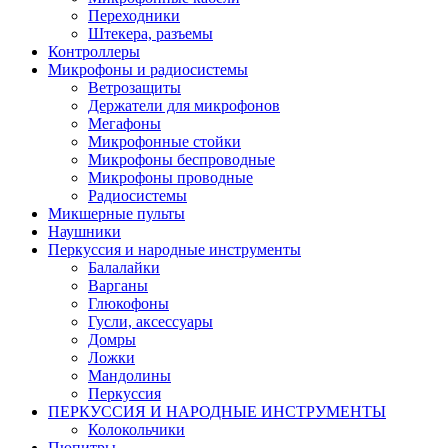
Переходники
Штекера, разъемы
Контроллеры
Микрофоны и радиосистемы
Ветрозащиты
Держатели для микрофонов
Мегафоны
Микрофонные стойки
Микрофоны беспроводные
Микрофоны проводные
Радиосистемы
Микшерные пульты
Наушники
Перкуссия и народные инструменты
Балалайки
Варганы
Глюкофоны
Гусли, аксессуары
Домры
Ложки
Мандолины
Перкуссия
ПЕРКУССИЯ И НАРОДНЫЕ ИНСТРУМЕНТЫ
Колокольчики
Пюпитры