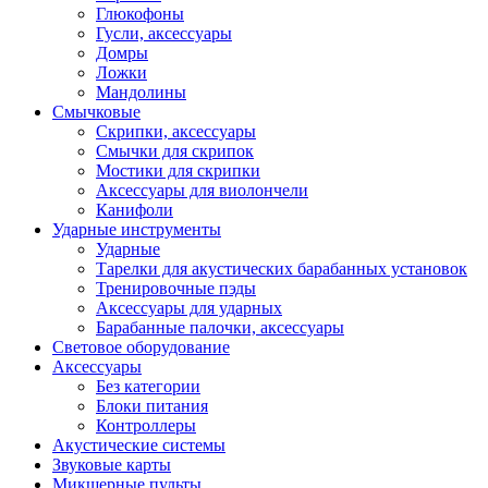
Глюкофоны
Гусли, аксессуары
Домры
Ложки
Мандолины
Смычковые
Скрипки, аксессуары
Смычки для скрипок
Мостики для скрипки
Аксессуары для виолончели
Канифоли
Ударные инструменты
Ударные
Тарелки для акустических барабанных установок
Тренировочные пэды
Аксессуары для ударных
Барабанные палочки, аксессуары
Световое оборудование
Аксессуары
Без категории
Блоки питания
Контроллеры
Акустические системы
Звуковые карты
Микшерные пульты