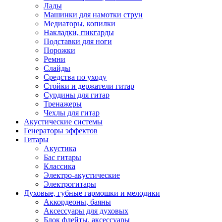
Лады
Машинки для намотки струн
Медиаторы, копилки
Накладки, пикгарды
Подставки для ноги
Порожки
Ремни
Слайды
Средства по уходу
Стойки и держатели гитар
Сурдины для гитар
Тренажеры
Чехлы для гитар
Акустические системы
Генераторы эффектов
Гитары
Акустика
Бас гитары
Классика
Электро-акустические
Электрогитары
Духовые, губные гармошки и мелодики
Аккордеоны, баяны
Аксессуары для духовых
Блок флейты, аксессуары