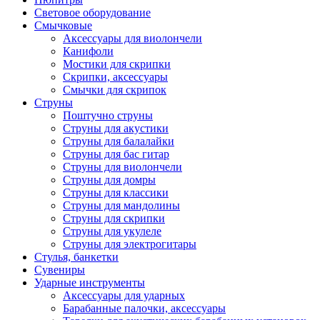
Световое оборудование
Смычковые
Аксессуары для виолончели
Канифоли
Мостики для скрипки
Скрипки, аксессуары
Смычки для скрипок
Струны
Поштучно струны
Струны для акустики
Струны для балалайки
Струны для бас гитар
Струны для виолончели
Струны для домры
Струны для классики
Струны для мандолины
Струны для скрипки
Струны для укулеле
Струны для электрогитары
Стулья, банкетки
Сувениры
Ударные инструменты
Аксессуары для ударных
Барабанные палочки, аксессуары