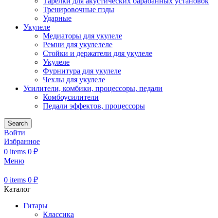
Тарелки для акустических барабанных установок
Тренировочные пэды
Ударные
Укулеле
Медиаторы для укулеле
Ремни для укулелеле
Стойки и держатели для укулеле
Укулеле
Фурнитура для укулеле
Чехлы для укулеле
Усилители, комбики, процессоры, педали
Комбоусилители
Педали эффектов, процессоры
Search
Войти
Избранное
0
items
0
₽
Меню
0
items
0
₽
Каталог
Гитары
Классика