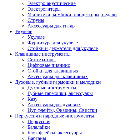
Электро-акустические
Электрогитары
Усилители, комбики, процессоры, педали
Струны
Аксессуары для гитар
Укулеле
Укулеле
Фурнитура для укулеле
Стойки и держатели для укулеле
Клавишные инструменты
Синтезаторы
Цифровые пианино
Стойки для клавишных
Аксессуары для клавишных
Духовые, губные гармошки и мелодики
Духовые инструменты
Губные гармошки, аксессуары
Казу
Аксессуары для духовых
Цуг-флейты, Окарины, Свистки
Перкуссия и народные инструменты
Перкуссия
Балалайки
Блок флейты, аксессуары
Варганы