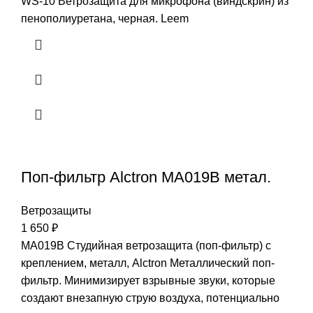
WS-10 Ветрозащита для микрофона (виндскрин) из
пенополиуретана, черная. Leem
Поп-фильтр Alctron MA019B метал.
Ветрозащиты
1 650
₽
MA019B Студийная ветрозащита (поп-фильтр) с
креплением, металл, Alctron Металлический поп-
фильтр. Минимизирует взрывные звуки, которые
создают внезапную струю воздуха, потенциально