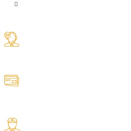
Заказы 24/7
Наш магазин принимает заказы круглосуточно
Онлайн оплата
Удобные способы оплаты товаров на сайте