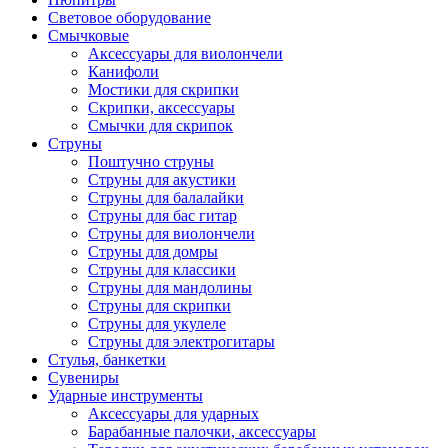
Световое оборудование
Смычковые
Аксессуары для виолончели
Канифоли
Мостики для скрипки
Скрипки, аксессуары
Смычки для скрипок
Струны
Поштучно струны
Струны для акустики
Струны для балалайки
Струны для бас гитар
Струны для виолончели
Струны для домры
Струны для классики
Струны для мандолины
Струны для скрипки
Струны для укулеле
Струны для электрогитары
Стулья, банкетки
Сувениры
Ударные инструменты
Аксессуары для ударных
Барабанные палочки, аксессуары