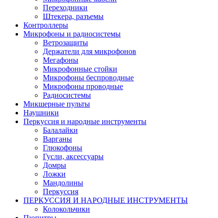
Переходники
Штекера, разъемы
Контроллеры
Микрофоны и радиосистемы
Ветрозащиты
Держатели для микрофонов
Мегафоны
Микрофонные стойки
Микрофоны беспроводные
Микрофоны проводные
Радиосистемы
Микшерные пульты
Наушники
Перкуссия и народные инструменты
Балалайки
Варганы
Глюкофоны
Гусли, аксессуары
Домры
Ложки
Мандолины
Перкуссия
ПЕРКУССИЯ И НАРОДНЫЕ ИНСТРУМЕНТЫ
Колокольчики
Пюпитры