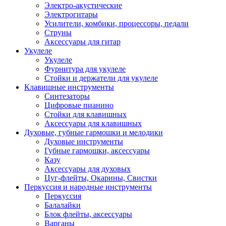
Электро-акустические
Электрогитары
Усилители, комбики, процессоры, педали
Струны
Аксессуары для гитар
Укулеле
Укулеле
Фурнитура для укулеле
Стойки и держатели для укулеле
Клавишные инструменты
Синтезаторы
Цифровые пианино
Стойки для клавишных
Аксессуары для клавишных
Духовые, губные гармошки и мелодики
Духовые инструменты
Губные гармошки, аксессуары
Казу
Аксессуары для духовых
Цуг-флейты, Окарины, Свистки
Перкуссия и народные инструменты
Перкуссия
Балалайки
Блок флейты, аксессуары
Варганы