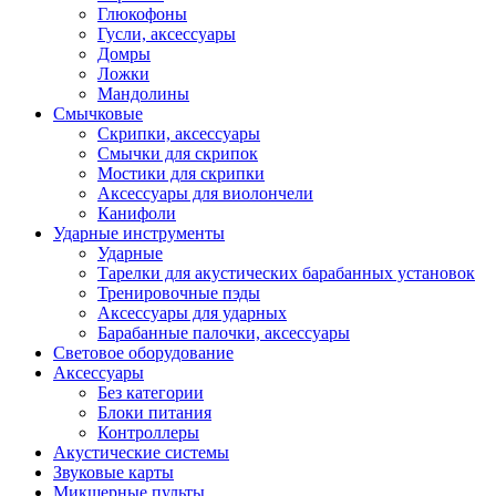
Глюкофоны
Гусли, аксессуары
Домры
Ложки
Мандолины
Смычковые
Скрипки, аксессуары
Смычки для скрипок
Мостики для скрипки
Аксессуары для виолончели
Канифоли
Ударные инструменты
Ударные
Тарелки для акустических барабанных установок
Тренировочные пэды
Аксессуары для ударных
Барабанные палочки, аксессуары
Световое оборудование
Аксессуары
Без категории
Блоки питания
Контроллеры
Акустические системы
Звуковые карты
Микшерные пульты