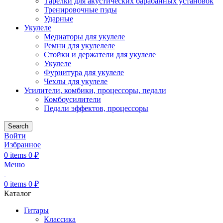
Тарелки для акустических барабанных установок
Тренировочные пэды
Ударные
Укулеле
Медиаторы для укулеле
Ремни для укулелеле
Стойки и держатели для укулеле
Укулеле
Фурнитура для укулеле
Чехлы для укулеле
Усилители, комбики, процессоры, педали
Комбоусилители
Педали эффектов, процессоры
Search
Войти
Избранное
0
items
0
₽
Меню
0
items
0
₽
Каталог
Гитары
Классика