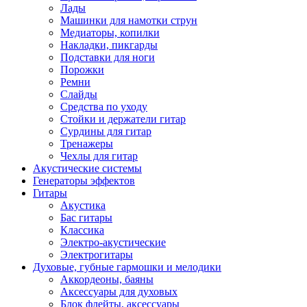
Лады
Машинки для намотки струн
Медиаторы, копилки
Накладки, пикгарды
Подставки для ноги
Порожки
Ремни
Слайды
Средства по уходу
Стойки и держатели гитар
Сурдины для гитар
Тренажеры
Чехлы для гитар
Акустические системы
Генераторы эффектов
Гитары
Акустика
Бас гитары
Классика
Электро-акустические
Электрогитары
Духовые, губные гармошки и мелодики
Аккордеоны, баяны
Аксессуары для духовых
Блок флейты, аксессуары