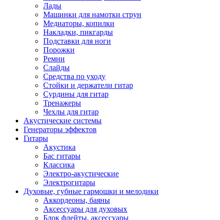
Лады
Машинки для намотки струн
Медиаторы, копилки
Накладки, пикгарды
Подставки для ноги
Порожки
Ремни
Слайды
Средства по уходу
Стойки и держатели гитар
Сурдины для гитар
Тренажеры
Чехлы для гитар
Акустические системы
Генераторы эффектов
Гитары
Акустика
Бас гитары
Классика
Электро-акустические
Электрогитары
Духовые, губные гармошки и мелодики
Аккордеоны, баяны
Аксессуары для духовых
Блок флейты, аксессуары