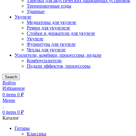
Тарелки для акустических барабанных установок
Тренировочные пэды
Ударные
Укулеле
Медиаторы для укулеле
Ремни для укулелеле
Стойки и держатели для укулеле
Укулеле
Фурнитура для укулеле
Чехлы для укулеле
Усилители, комбики, процессоры, педали
Комбоусилители
Педали эффектов, процессоры
Search
Войти
Избранное
0
items
0
₽
Меню
0
items
0
₽
Каталог
Гитары
Классика