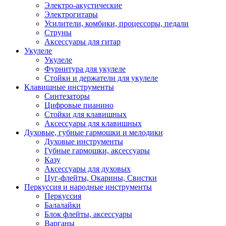
Электро-акустические
Электрогитары
Усилители, комбики, процессоры, педали
Струны
Аксессуары для гитар
Укулеле
Укулеле
Фурнитура для укулеле
Стойки и держатели для укулеле
Клавишные инструменты
Синтезаторы
Цифровые пианино
Стойки для клавишных
Аксессуары для клавишных
Духовые, губные гармошки и мелодики
Духовые инструменты
Губные гармошки, аксессуары
Казу
Аксессуары для духовых
Цуг-флейты, Окарины, Свистки
Перкуссия и народные инструменты
Перкуссия
Балалайки
Блок флейты, аксессуары
Варганы