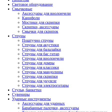
Световое оборудование
Смычковые
Аксессуары для виолончели
Канифоли
Мостики для скрипки
Скрипки, аксессуары
Смычки для скрипок
Струны
Поштучно струны
Струны для акустики
Струны для балалайки
Струны для бас гитар
Струны для виолончели
Струны для домры
Струны для классики
Струны для мандолины
Струны для скрипки
Струны для укулеле
Струны для электрогитары
Стулья, банкетки
Сувениры
Ударные инструменты
Аксессуары для ударных
Барабанные палочки, аксессуары