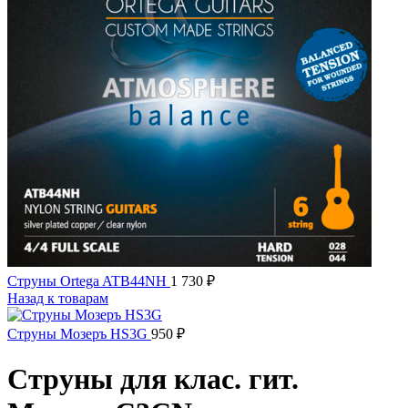
Струны Ortega ATB44NH
1 730
₽
Назад к товарам
Струны Мозеръ HS3G
950
₽
Струны для клас. гит.