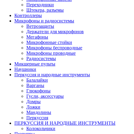
Переходники
Штекера, разъемы
Контроллеры
Микрофоны и радиосистемы
Ветрозащиты
Держатели для микрофонов
Мегафоны
Микрофонные стойки
Микрофоны беспроводные
Микрофоны проводные
Радиосистемы
Микшерные пульты
Наушники
Перкуссия и народные инструменты
Балалайки
Варганы
Глюкофоны
Гусли, аксессуары
Домры
Ложки
Мандолины
Перкуссия
ПЕРКУССИЯ И НАРОДНЫЕ ИНСТРУМЕНТЫ
Колокольчики
Пюпитры