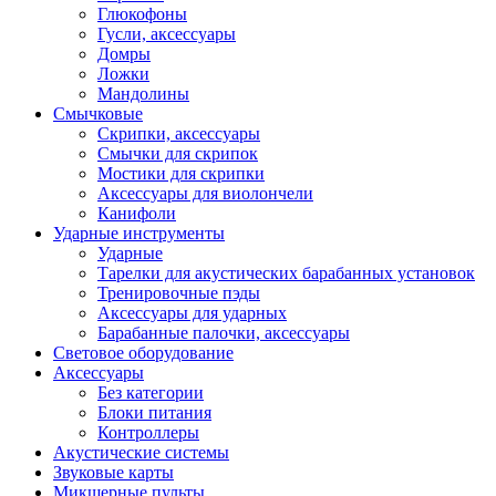
Глюкофоны
Гусли, аксессуары
Домры
Ложки
Мандолины
Смычковые
Скрипки, аксессуары
Смычки для скрипок
Мостики для скрипки
Аксессуары для виолончели
Канифоли
Ударные инструменты
Ударные
Тарелки для акустических барабанных установок
Тренировочные пэды
Аксессуары для ударных
Барабанные палочки, аксессуары
Световое оборудование
Аксессуары
Без категории
Блоки питания
Контроллеры
Акустические системы
Звуковые карты
Микшерные пульты