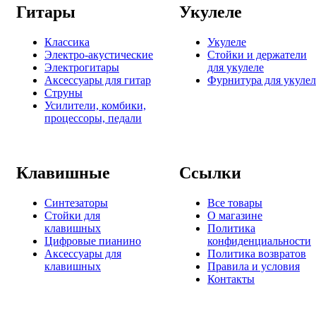
Гитары
Укулеле
Классика
Укулеле
Электро-акустические
Стойки и держатели
Электрогитары
для укулеле
Аксессуары для гитар
Фурнитура для укулел
Струны
Усилители, комбики,
процессоры, педали
Клавишные
Ссылки
Синтезаторы
Все товары
Стойки для
О магазине
клавишных
Политика
Цифровые пианино
конфиденциальности
Аксессуары для
Политика возвратов
клавишных
Правила и условия
Контакты