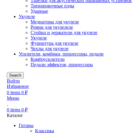
Тарелки для акустических барабанных установок
Тренировочные пэды
Ударные
Укулеле
Медиаторы для укулеле
Ремни для укулелеле
Стойки и держатели для укулеле
Укулеле
Фурнитура для укулеле
Чехлы для укулеле
Усилители, комбики, процессоры, педали
Комбоусилители
Педали эффектов, процессоры
Search
Войти
Избранное
0
items
0
₽
Меню
0
items
0
₽
Каталог
Гитары
Классика