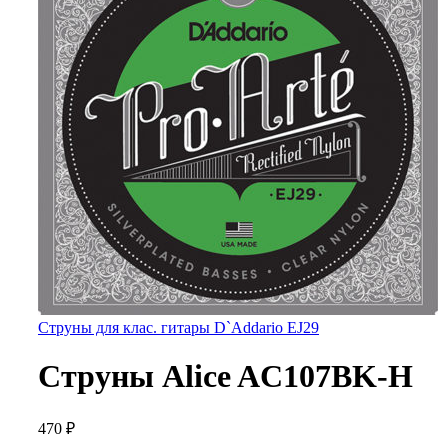
Струны для клас. гитары D`Addario EJ29
Струны Alice AC107BK-H
470
₽