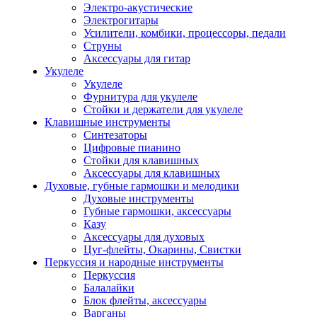
Электро-акустические
Электрогитары
Усилители, комбики, процессоры, педали
Струны
Аксессуары для гитар
Укулеле
Укулеле
Фурнитура для укулеле
Стойки и держатели для укулеле
Клавишные инструменты
Синтезаторы
Цифровые пианино
Стойки для клавишных
Аксессуары для клавишных
Духовые, губные гармошки и мелодики
Духовые инструменты
Губные гармошки, аксессуары
Казу
Аксессуары для духовых
Цуг-флейты, Окарины, Свистки
Перкуссия и народные инструменты
Перкуссия
Балалайки
Блок флейты, аксессуары
Варганы