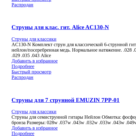
Распродан
Струны для клас. гит. Alice AC130-N
Струны для классики
AC130-N Комплект струн для классической 6-струнной гит
нейлон/посеребренная медь. Нормальное натяжение. .028 .0
.029 .035 .043 Alice
Добавить в избранное
Подробнее
Быстрый просмотр
Распродан
Струны для 7 струнной EMUZIN 7PP-01
Струны для классики
Струны для семиструнной гитары Нейлон Обмотка: фосфо
бронза Размеры: 028w .037w .043w .032w .033w .043w .049
Добавить в избранное
Подробнее