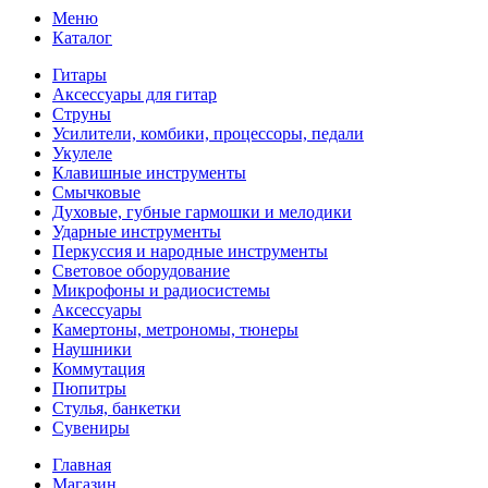
Меню
Каталог
Гитары
Аксессуары для гитар
Струны
Усилители, комбики, процессоры, педали
Укулеле
Клавишные инструменты
Смычковые
Духовые, губные гармошки и мелодики
Ударные инструменты
Перкуссия и народные инструменты
Световое оборудование
Микрофоны и радиосистемы
Аксессуары
Камертоны, метрономы, тюнеры
Наушники
Коммутация
Пюпитры
Стулья, банкетки
Сувениры
Главная
Магазин