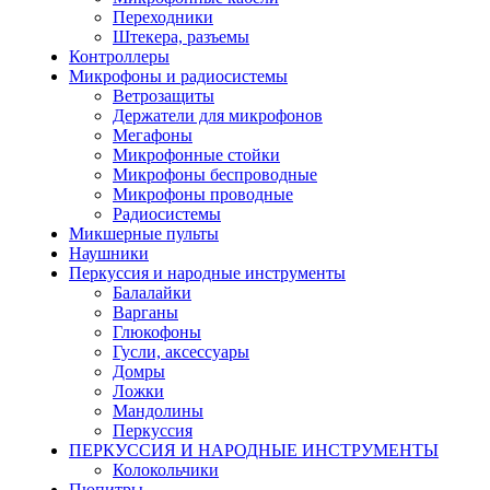
Переходники
Штекера, разъемы
Контроллеры
Микрофоны и радиосистемы
Ветрозащиты
Держатели для микрофонов
Мегафоны
Микрофонные стойки
Микрофоны беспроводные
Микрофоны проводные
Радиосистемы
Микшерные пульты
Наушники
Перкуссия и народные инструменты
Балалайки
Варганы
Глюкофоны
Гусли, аксессуары
Домры
Ложки
Мандолины
Перкуссия
ПЕРКУССИЯ И НАРОДНЫЕ ИНСТРУМЕНТЫ
Колокольчики
Пюпитры