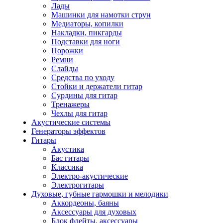
Лады
Машинки для намотки струн
Медиаторы, копилки
Накладки, пикгарды
Подставки для ноги
Порожки
Ремни
Слайды
Средства по уходу
Стойки и держатели гитар
Сурдины для гитар
Тренажеры
Чехлы для гитар
Акустические системы
Генераторы эффектов
Гитары
Акустика
Бас гитары
Классика
Электро-акустические
Электрогитары
Духовые, губные гармошки и мелодики
Аккордеоны, баяны
Аксессуары для духовых
Блок флейты, аксессуары