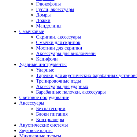
Глюкофоны
Гусли, аксессуары
Домры
Ложки
Мандолины
Смычковые
Скрипки, аксессуары
Смычки для скрипок
Мостики для скрипки
Аксессуары для виолончели
Канифоли
Ударные инструменты
Ударные
Тарелки для акустических барабанных установ
Тренировочные пэды
Аксессуары для ударных
Барабанные палочки, аксессуары
Световое оборудование
Аксессуары
Без категории
Блоки питания
Контроллеры
Акустические системы
Звуковые карты
Микшерные пульты