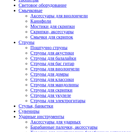
Световое оборудование
Смычковые
Аксессуары для виолончели
Канифоли
Мостики для скрипки
Скрипки, аксессуары
Смычки для скрипок
Струны
Поштучно струны
Струны для акустики
Струны для балалайки
Струны для бас гитар
Струны для виолончели
Струны для домры
Струны для классики
Струны для мандолины
Струны для скрипки
Струны для укулеле
Струны для электрогитары
Стулья, банкетки
Сувениры
Ударные инструменты
Аксессуары для ударных
Барабанные палочки, аксессуары