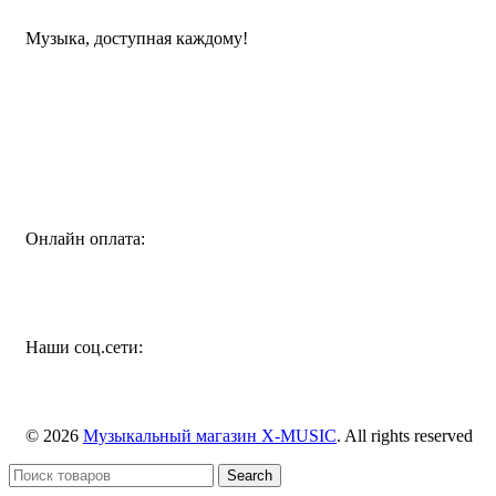
Музыка, доступная каждому!
Специализированный магазин по продаже музыкальных
инструментов, звукового и светового оборудования и
аксессуаров
Онлайн оплата:
Наши соц.сети:
© 2026
Музыкальный магазин X-MUSIC
. All rights reserved
Search