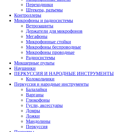
Переходники
Штекера, разъемы
Контроллеры
Микрофоны и радиосистемы
Ветрозащиты
Держатели для микрофонов
Мегафоны
Микрофонные стойки
Микрофоны беспроводные
Микрофоны проводные
Радиосистемы
Микшерные пульты
Наушники
ПЕРКУССИЯ И НАРОДНЫЕ ИНСТРУМЕНТЫ
Колокольчики
Перкуссия и народные инструменты
Балалайки
Варганы
Глюкофоны
Гусли, аксессуары
Домры
Ложки
Мандолины
Перкуссия
Пюпитры