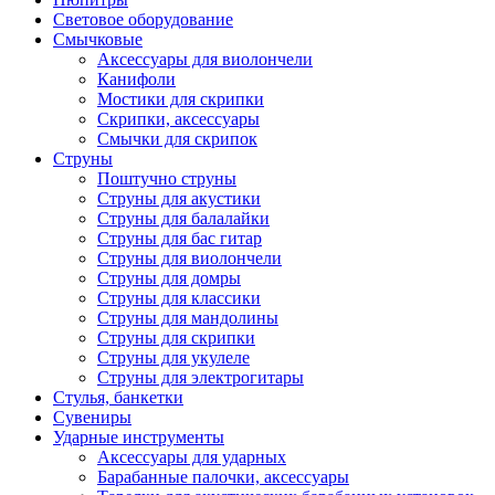
Световое оборудование
Смычковые
Аксессуары для виолончели
Канифоли
Мостики для скрипки
Скрипки, аксессуары
Смычки для скрипок
Струны
Поштучно струны
Струны для акустики
Струны для балалайки
Струны для бас гитар
Струны для виолончели
Струны для домры
Струны для классики
Струны для мандолины
Струны для скрипки
Струны для укулеле
Струны для электрогитары
Стулья, банкетки
Сувениры
Ударные инструменты
Аксессуары для ударных
Барабанные палочки, аксессуары