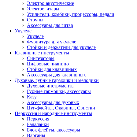
Электро-акустические
Электрогитары
Усилители, комбики, процессоры, педали
Струны
Аксессуары для гитар
Укулеле
Укулеле
Фурнитура для укулеле
Стойки и держатели для укулеле
Клавишные инструменты
Синтезаторы
Цифровые пианино
Стойки для клавишных
Аксессуары для клавишных
Духовые, губные гармошки и мелодики
Духовые инструменты
Губные гармошки, аксессуары
Казу
Аксессуары для духовых
Цуг-флейты, Окарины, Свистки
Перкуссия и народные инструменты
Перкуссия
Балалайки
Блок флейты, аксессуары
Варганы