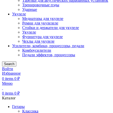
Тарелки для акустических барабанных установок
Тренировочные пэды
Ударные
Укулеле
Медиаторы для укулеле
Ремни для укулелеле
Стойки и держатели для укулеле
Укулеле
Фурнитура для укулеле
Чехлы для укулеле
Усилители, комбики, процессоры, педали
Комбоусилители
Педали эффектов, процессоры
Search
Войти
Избранное
0
items
0
₽
Меню
0
items
0
₽
Каталог
Гитары
Классика