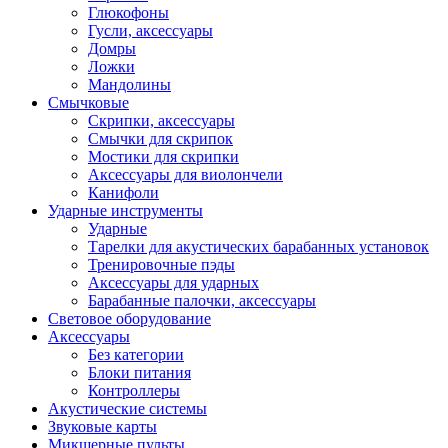
Глюкофоны
Гусли, аксессуары
Домры
Ложки
Мандолины
Смычковые
Скрипки, аксессуары
Смычки для скрипок
Мостики для скрипки
Аксессуары для виолончели
Канифоли
Ударные инструменты
Ударные
Тарелки для акустических барабанных установок
Тренировочные пэды
Аксессуары для ударных
Барабанные палочки, аксессуары
Световое оборудование
Аксессуары
Без категории
Блоки питания
Контроллеры
Акустические системы
Звуковые карты
Микшерные пульты