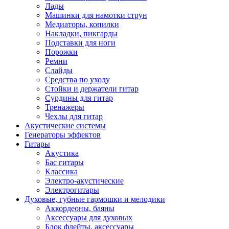
Лады
Машинки для намотки струн
Медиаторы, копилки
Накладки, пикгарды
Подставки для ноги
Порожки
Ремни
Слайды
Средства по уходу
Стойки и держатели гитар
Сурдины для гитар
Тренажеры
Чехлы для гитар
Акустические системы
Генераторы эффектов
Гитары
Акустика
Бас гитары
Классика
Электро-акустические
Электрогитары
Духовые, губные гармошки и мелодики
Аккордеоны, баяны
Аксессуары для духовых
Блок флейты, аксессуары