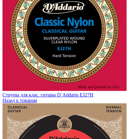
Струны для клас. гитары D`Addario EJ27H
Назад к товарам