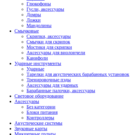
Глюкофоны
Гусли, аксессуары
Домры
Ложки
Мандолины
Смычковые
Скрипки, аксессуары
Смычки для скрипок
Мостики для скрипки
Аксессуары для виолончели
Канифоли
Ударные инструменты
Ударные
Тарелки для акустических барабанных установок
Тренировочные пэды
Аксессуары для ударных
Барабанные палочки, аксессуары
Световое оборудование
Аксессуары
Без категории
Блоки питания
Контроллеры
Акустические системы
Звуковые карты
Микшерные пульты