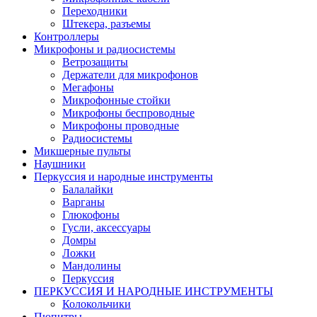
Переходники
Штекера, разъемы
Контроллеры
Микрофоны и радиосистемы
Ветрозащиты
Держатели для микрофонов
Мегафоны
Микрофонные стойки
Микрофоны беспроводные
Микрофоны проводные
Радиосистемы
Микшерные пульты
Наушники
Перкуссия и народные инструменты
Балалайки
Варганы
Глюкофоны
Гусли, аксессуары
Домры
Ложки
Мандолины
Перкуссия
ПЕРКУССИЯ И НАРОДНЫЕ ИНСТРУМЕНТЫ
Колокольчики
Пюпитры