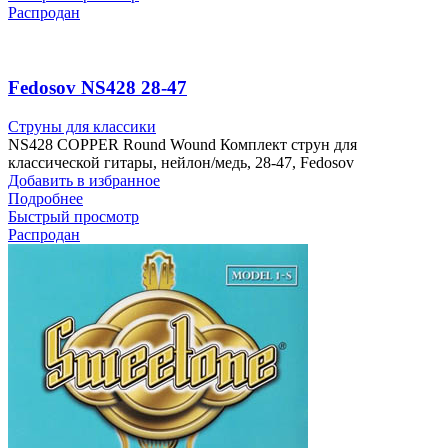
Распродан
Fedosov NS428 28-47
Струны для классики
NS428 COPPER Round Wound Комплект струн для
классической гитары, нейлон/медь, 28-47, Fedosov
Добавить в избранное
Подробнее
Быстрый просмотр
Распродан