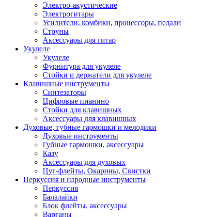
Электро-акустические
Электрогитары
Усилители, комбики, процессоры, педали
Струны
Аксессуары для гитар
Укулеле
Укулеле
Фурнитура для укулеле
Стойки и держатели для укулеле
Клавишные инструменты
Синтезаторы
Цифровые пианино
Стойки для клавишных
Аксессуары для клавишных
Духовые, губные гармошки и мелодики
Духовые инструменты
Губные гармошки, аксессуары
Казу
Аксессуары для духовых
Цуг-флейты, Окарины, Свистки
Перкуссия и народные инструменты
Перкуссия
Балалайки
Блок флейты, аксессуары
Варганы