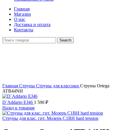
Главная
Магазин
О нас
Доставка и оплата
Контакты
Search
Click to enlarge
Главная
Струны
Струны для классики
Струны Ortega
ATB44NH
D`Addario EJ46
1 590
₽
Назад к товарам
Струны для клас. гит. Мозеръ C1BH hard tension