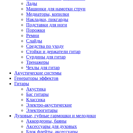
Лады
Машинки для намотки струн
Медиаторы, копилки
Накладки, пикгарды
Подставки для ноги
Порожки
Ремни
Слайды
Средства по уходу
Стойки и держатели гитар
Сурдины для гитар
Тренажеры
Чехлы для гитар
Акустические системы
Генераторы эффектов
Гитары
Акустика
Бас гитары
Классика
Электро-акустические
Электрогитары
Духовые, губные гармошки и мелодики
Аккордеоны, баяны
Аксессуары для духовых
Блок флейты, аксессуары