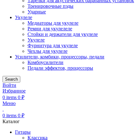
Тарелки для акустических барабанных установок
Тренировочные пэды
Ударные
Укулеле
Медиаторы для укулеле
Ремни для укулелеле
Стойки и держатели для укулеле
Укулеле
Фурнитура для укулеле
Чехлы для укулеле
Усилители, комбики, процессоры, педали
Комбоусилители
Педали эффектов, процессоры
Search
Войти
Избранное
0
items
0
₽
Меню
0
items
0
₽
Каталог
Гитары
Классика