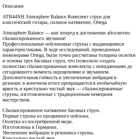
Описание
ATB44NH Atmosphere Balance Комплект струн для
классической гитары, сильное натяжение, Ortega
Atmosphere Balance — шаг вперед в достижении абсолютно
сбалансированного звучания!
Профессиональные нейлоновые струны с выдающимися
характеристиками. В ходе исследований, проведенных
инженерами Ortega, были точно рассчитаны толщина оплетки
и основы трех басовых струн, что позволило создать
полностью сбалансированные комплекты с невиданными до
сегодняшнего момента ощущениями и звучанием.
Дополнительная гибкость и увеличенные вибрация и
резонанс в конечном итоге превращаются в необычайную
яркость и кристально чистый звук — сбалансированные
струны, изготовленные с традиционным немецким
мастерством.
Сбалансированное натяжение басовых струн.
Первые струны из прозрачного нейлона.
Оплетка из посеребренной меди.
Изготовлены в Германии.
Увеличение вибрации и резонанса струны.
Кристально чистый звук.