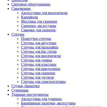
Световое оборудование
Смычковые
Аксессуары для виолончели
Канифоли
Мостики для скрипки
Скрипки, аксессуары
Смычки для скрипок
Струны
Поштучно струны
Струны для акустики
Струны для балалайки
Струны для бас гитар
Струны для виолончели
Струны для домры
Струны для классики
Струны для мандолины
Струны для скрипки
Струны для укулеле
Струны для электрогитары
Стулья, банкетки
Сувениры
Ударные инструменты
Аксессуары для ударных
Барабанные палочки, аксессуары