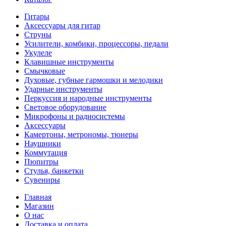
Гитары
Аксессуары для гитар
Струны
Усилители, комбики, процессоры, педали
Укулеле
Клавишные инструменты
Смычковые
Духовые, губные гармошки и мелодики
Ударные инструменты
Перкуссия и народные инструменты
Световое оборудование
Микрофоны и радиосистемы
Аксессуары
Камертоны, метрономы, тюнеры
Наушники
Коммутация
Пюпитры
Стулья, банкетки
Сувениры
Главная
Магазин
О нас
Доставка и оплата