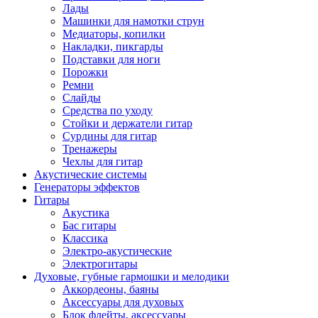
Лады
Машинки для намотки струн
Медиаторы, копилки
Накладки, пикгарды
Подставки для ноги
Порожки
Ремни
Слайды
Средства по уходу
Стойки и держатели гитар
Сурдины для гитар
Тренажеры
Чехлы для гитар
Акустические системы
Генераторы эффектов
Гитары
Акустика
Бас гитары
Классика
Электро-акустические
Электрогитары
Духовые, губные гармошки и мелодики
Аккордеоны, баяны
Аксессуары для духовых
Блок флейты, аксессуары