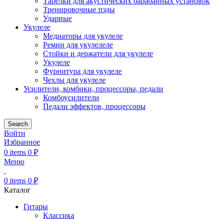
Тарелки для акустических барабанных установок
Тренировочные пэды
Ударные
Укулеле
Медиаторы для укулеле
Ремни для укулелеле
Стойки и держатели для укулеле
Укулеле
Фурнитура для укулеле
Чехлы для укулеле
Усилители, комбики, процессоры, педали
Комбоусилители
Педали эффектов, процессоры
Search
Войти
Избранное
0
items
0
₽
Меню
0
items
0
₽
Каталог
Гитары
Классика