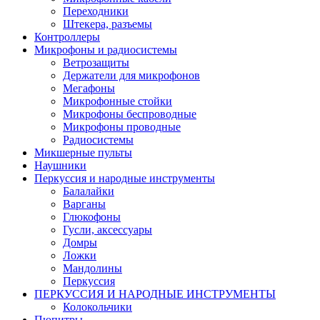
Переходники
Штекера, разъемы
Контроллеры
Микрофоны и радиосистемы
Ветрозащиты
Держатели для микрофонов
Мегафоны
Микрофонные стойки
Микрофоны беспроводные
Микрофоны проводные
Радиосистемы
Микшерные пульты
Наушники
Перкуссия и народные инструменты
Балалайки
Варганы
Глюкофоны
Гусли, аксессуары
Домры
Ложки
Мандолины
Перкуссия
ПЕРКУССИЯ И НАРОДНЫЕ ИНСТРУМЕНТЫ
Колокольчики
Пюпитры