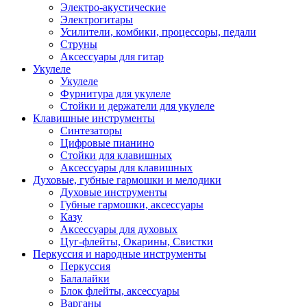
Электро-акустические
Электрогитары
Усилители, комбики, процессоры, педали
Струны
Аксессуары для гитар
Укулеле
Укулеле
Фурнитура для укулеле
Стойки и держатели для укулеле
Клавишные инструменты
Синтезаторы
Цифровые пианино
Стойки для клавишных
Аксессуары для клавишных
Духовые, губные гармошки и мелодики
Духовые инструменты
Губные гармошки, аксессуары
Казу
Аксессуары для духовых
Цуг-флейты, Окарины, Свистки
Перкуссия и народные инструменты
Перкуссия
Балалайки
Блок флейты, аксессуары
Варганы