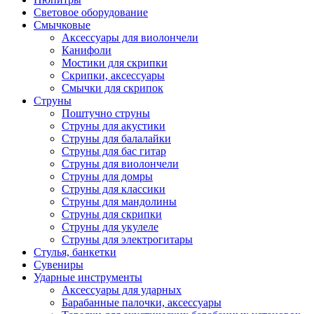
Световое оборудование
Смычковые
Аксессуары для виолончели
Канифоли
Мостики для скрипки
Скрипки, аксессуары
Смычки для скрипок
Струны
Поштучно струны
Струны для акустики
Струны для балалайки
Струны для бас гитар
Струны для виолончели
Струны для домры
Струны для классики
Струны для мандолины
Струны для скрипки
Струны для укулеле
Струны для электрогитары
Стулья, банкетки
Сувениры
Ударные инструменты
Аксессуары для ударных
Барабанные палочки, аксессуары