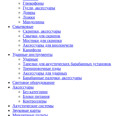
Глюкофоны
Гусли, аксессуары
Домры
Ложки
Мандолины
Смычковые
Скрипки, аксессуары
Смычки для скрипок
Мостики для скрипки
Аксессуары для виолончели
Канифоли
Ударные инструменты
Ударные
Тарелки для акустических барабанных установок
Тренировочные пэды
Аксессуары для ударных
Барабанные палочки, аксессуары
Световое оборудование
Аксессуары
Без категории
Блоки питания
Контроллеры
Акустические системы
Звуковые карты
Микшерные пульты