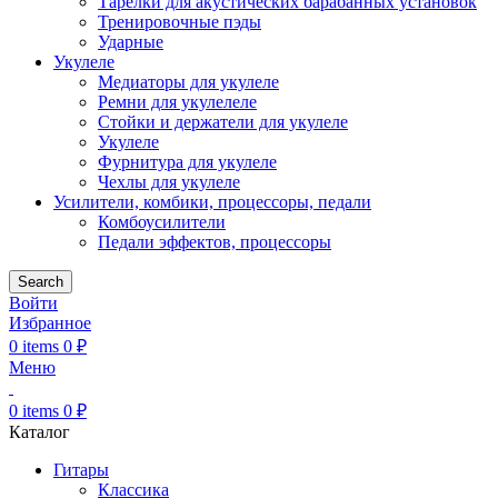
Тарелки для акустических барабанных установок
Тренировочные пэды
Ударные
Укулеле
Медиаторы для укулеле
Ремни для укулелеле
Стойки и держатели для укулеле
Укулеле
Фурнитура для укулеле
Чехлы для укулеле
Усилители, комбики, процессоры, педали
Комбоусилители
Педали эффектов, процессоры
Search
Войти
Избранное
0
items
0
₽
Меню
0
items
0
₽
Каталог
Гитары
Классика