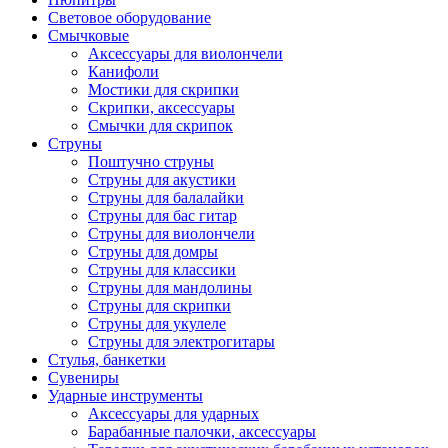
Световое оборудование
Смычковые
Аксессуары для виолончели
Канифоли
Мостики для скрипки
Скрипки, аксессуары
Смычки для скрипок
Струны
Поштучно струны
Струны для акустики
Струны для балалайки
Струны для бас гитар
Струны для виолончели
Струны для домры
Струны для классики
Струны для мандолины
Струны для скрипки
Струны для укулеле
Струны для электрогитары
Стулья, банкетки
Сувениры
Ударные инструменты
Аксессуары для ударных
Барабанные палочки, аксессуары