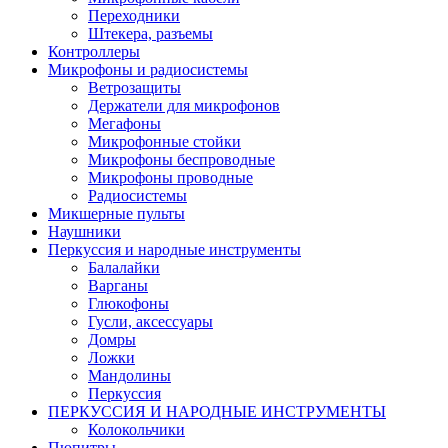
Переходники
Штекера, разъемы
Контроллеры
Микрофоны и радиосистемы
Ветрозащиты
Держатели для микрофонов
Мегафоны
Микрофонные стойки
Микрофоны беспроводные
Микрофоны проводные
Радиосистемы
Микшерные пульты
Наушники
Перкуссия и народные инструменты
Балалайки
Варганы
Глюкофоны
Гусли, аксессуары
Домры
Ложки
Мандолины
Перкуссия
ПЕРКУССИЯ И НАРОДНЫЕ ИНСТРУМЕНТЫ
Колокольчики
Пюпитры