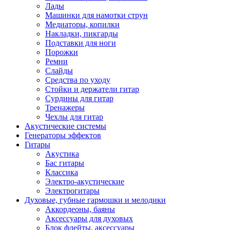
Лады
Машинки для намотки струн
Медиаторы, копилки
Накладки, пикгарды
Подставки для ноги
Порожки
Ремни
Слайды
Средства по уходу
Стойки и держатели гитар
Сурдины для гитар
Тренажеры
Чехлы для гитар
Акустические системы
Генераторы эффектов
Гитары
Акустика
Бас гитары
Классика
Электро-акустические
Электрогитары
Духовые, губные гармошки и мелодики
Аккордеоны, баяны
Аксессуары для духовых
Блок флейты, аксессуары