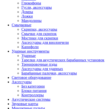
Глюкофоны
Гусли, аксессуары
Домры
Ложки
Мандолины
Смычковые
Скрипки, аксессуары
Смычки для скрипок
Мостики для скрипки
Аксессуары для виолончели
Канифоли
Ударные инструменты
Ударные
Тарелки для акустических барабанных установок
Тренировочные пэды
Аксессуары для ударных
Барабанные палочки, аксессуары
Световое оборудование
Аксессуары
Без категории
Блоки питания
Контроллеры
Акустические системы
Звуковые карты
Микшерные пульты