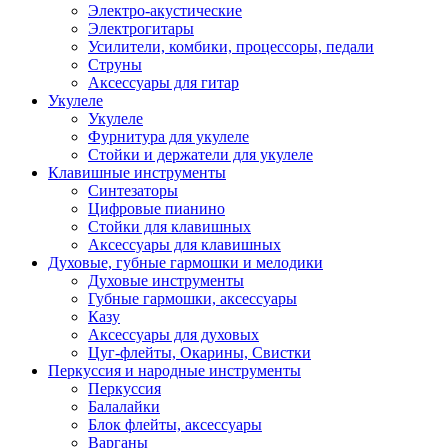
Электро-акустические
Электрогитары
Усилители, комбики, процессоры, педали
Струны
Аксессуары для гитар
Укулеле
Укулеле
Фурнитура для укулеле
Стойки и держатели для укулеле
Клавишные инструменты
Синтезаторы
Цифровые пианино
Стойки для клавишных
Аксессуары для клавишных
Духовые, губные гармошки и мелодики
Духовые инструменты
Губные гармошки, аксессуары
Казу
Аксессуары для духовых
Цуг-флейты, Окарины, Свистки
Перкуссия и народные инструменты
Перкуссия
Балалайки
Блок флейты, аксессуары
Варганы