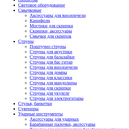
Световое оборудование
Смычковые
Аксессуары для виолончели
Канифоли
Мостики для скрипки
Скрипки, аксессуары
Смычки для скрипок
Струны
Поштучно струны
Струны для акустики
Струны для балалайки
Струны для бас гитар
Струны для виолончели
Струны для домры
Струны для классики
Струны для мандолины
Струны для скрипки
Струны для укулеле
Струны для электрогитары
Стулья, банкетки
Сувениры
Ударные инструменты
Аксессуары для ударных
Барабанные палочки, аксессуары