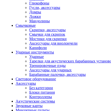
Глюкофоны
Гусли, аксессуары
Домры
Ложки
Мандолины
Смычковые
Скрипки, аксессуары
Смычки для скрипок
Мостики для скрипки
Аксессуары для виолончели
Канифоли
Ударные инструменты
Ударные
Тарелки для акустических барабанных установ
Тренировочные пэды
Аксессуары для ударных
Барабанные палочки, аксессуары
Световое оборудование
Аксессуары
Без категории
Блоки питания
Контроллеры
Акустические системы
Звуковые карты
Микшерные пульты