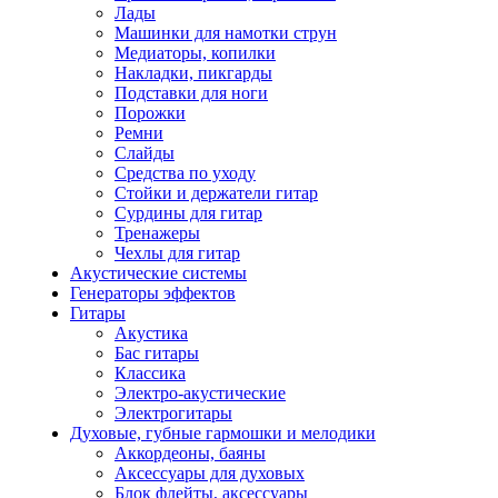
Лады
Машинки для намотки струн
Медиаторы, копилки
Накладки, пикгарды
Подставки для ноги
Порожки
Ремни
Слайды
Средства по уходу
Стойки и держатели гитар
Сурдины для гитар
Тренажеры
Чехлы для гитар
Акустические системы
Генераторы эффектов
Гитары
Акустика
Бас гитары
Классика
Электро-акустические
Электрогитары
Духовые, губные гармошки и мелодики
Аккордеоны, баяны
Аксессуары для духовых
Блок флейты, аксессуары