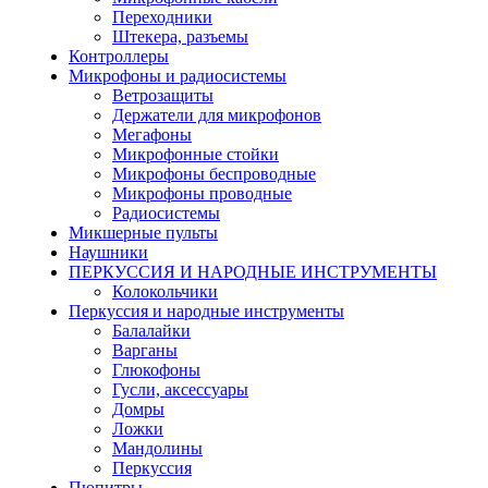
Переходники
Штекера, разъемы
Контроллеры
Микрофоны и радиосистемы
Ветрозащиты
Держатели для микрофонов
Мегафоны
Микрофонные стойки
Микрофоны беспроводные
Микрофоны проводные
Радиосистемы
Микшерные пульты
Наушники
ПЕРКУССИЯ И НАРОДНЫЕ ИНСТРУМЕНТЫ
Колокольчики
Перкуссия и народные инструменты
Балалайки
Варганы
Глюкофоны
Гусли, аксессуары
Домры
Ложки
Мандолины
Перкуссия
Пюпитры