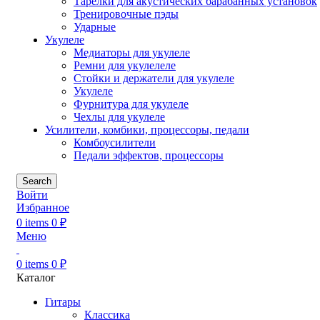
Тарелки для акустических барабанных установок
Тренировочные пэды
Ударные
Укулеле
Медиаторы для укулеле
Ремни для укулелеле
Стойки и держатели для укулеле
Укулеле
Фурнитура для укулеле
Чехлы для укулеле
Усилители, комбики, процессоры, педали
Комбоусилители
Педали эффектов, процессоры
Search
Войти
Избранное
0
items
0
₽
Меню
0
items
0
₽
Каталог
Гитары
Классика