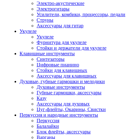
Электро-акустические
Электрогитары
Усилители, комбики, процессоры, педали
Струны
Аксессуары для гитар
Укулеле
Укулеле
Фурнитура для укулеле
Стойки и держатели для укулеле
Клавишные инструменты
Синтезаторы
Цифровые пианино
Стойки для клавишных
Аксессуары для клавишных
Духовые, губные гармошки и мелодики
Духовые инструменты
Губные гармошки, аксессуары
Казу
Аксессуары для духовых
Цуг-флейты, Окарины, Свистки
Перкуссия и народные инструменты
Перкуссия
Балалайки
Блок флейты, аксессуары
Варганы