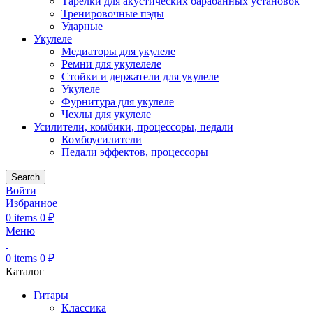
Тарелки для акустических барабанных установок
Тренировочные пэды
Ударные
Укулеле
Медиаторы для укулеле
Ремни для укулелеле
Стойки и держатели для укулеле
Укулеле
Фурнитура для укулеле
Чехлы для укулеле
Усилители, комбики, процессоры, педали
Комбоусилители
Педали эффектов, процессоры
Search
Войти
Избранное
0
items
0
₽
Меню
0
items
0
₽
Каталог
Гитары
Классика