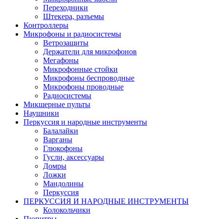
Переходники
Штекера, разъемы
Контроллеры
Микрофоны и радиосистемы
Ветрозащиты
Держатели для микрофонов
Мегафоны
Микрофонные стойки
Микрофоны беспроводные
Микрофоны проводные
Радиосистемы
Микшерные пульты
Наушники
Перкуссия и народные инструменты
Балалайки
Варганы
Глюкофоны
Гусли, аксессуары
Домры
Ложки
Мандолины
Перкуссия
ПЕРКУССИЯ И НАРОДНЫЕ ИНСТРУМЕНТЫ
Колокольчики
Пюпитры