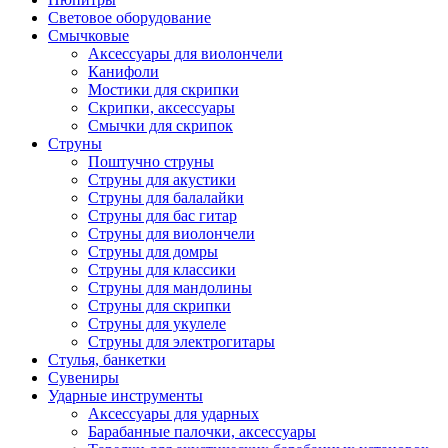
Световое оборудование
Смычковые
Аксессуары для виолончели
Канифоли
Мостики для скрипки
Скрипки, аксессуары
Смычки для скрипок
Струны
Поштучно струны
Струны для акустики
Струны для балалайки
Струны для бас гитар
Струны для виолончели
Струны для домры
Струны для классики
Струны для мандолины
Струны для скрипки
Струны для укулеле
Струны для электрогитары
Стулья, банкетки
Сувениры
Ударные инструменты
Аксессуары для ударных
Барабанные палочки, аксессуары