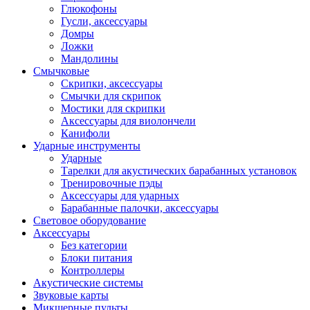
Глюкофоны
Гусли, аксессуары
Домры
Ложки
Мандолины
Смычковые
Скрипки, аксессуары
Смычки для скрипок
Мостики для скрипки
Аксессуары для виолончели
Канифоли
Ударные инструменты
Ударные
Тарелки для акустических барабанных установок
Тренировочные пэды
Аксессуары для ударных
Барабанные палочки, аксессуары
Световое оборудование
Аксессуары
Без категории
Блоки питания
Контроллеры
Акустические системы
Звуковые карты
Микшерные пульты