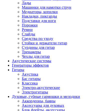
Лады
Машинки для намотки струн
Медиаторы, копилки
Накладки, пикгарды
Подставки для ноги
Порожки
Ремни
Слайды
Средства по уходу
Стойки и держатели гитар
Сурдины для гитар
Тренажеры
Чехлы для гитар
Акустические системы
Генераторы эффектов
Гитары
Акустика
Бас гитары
Классика
Электро-акустические
Электрогитары
Духовые, губные гармошки и мелодики
Аккордеоны, баяны
Аксессуары для духовых
Блок флейты, аксессуары