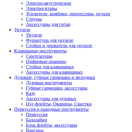
Электро-акустические
Электрогитары
Усилители, комбики, процессоры, педали
Струны
Аксессуары для гитар
Укулеле
Укулеле
Фурнитура для укулеле
Стойки и держатели для укулеле
Клавишные инструменты
Синтезаторы
Цифровые пианино
Стойки для клавишных
Аксессуары для клавишных
Духовые, губные гармошки и мелодики
Духовые инструменты
Губные гармошки, аксессуары
Казу
Аксессуары для духовых
Цуг-флейты, Окарины, Свистки
Перкуссия и народные инструменты
Перкуссия
Балалайки
Блок флейты, аксессуары
Варганы