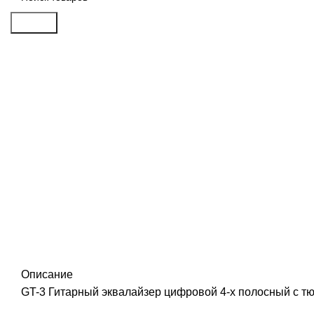
Search
Распродан
Click to enlarge
Описание
GT-3 Гитарный эквалайзер цифровой 4-х полосный с тю