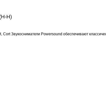
(H-H)
 Cort Звукосниматели Powersound обеспечивают классичес