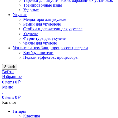
Тарелки для акустических барабанных установок
Тренировочные пэды
Ударные
Укулеле
Медиаторы для укулеле
Ремни для укулелеле
Стойки и держатели для укулеле
Укулеле
Фурнитура для укулеле
Чехлы для укулеле
Усилители, комбики, процессоры, педали
Комбоусилители
Педали эффектов, процессоры
Search
Войти
Избранное
0
items
0
₽
Меню
0
items
0
₽
Каталог
Гитары
Классика