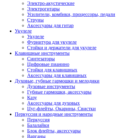
Электро-акустические
Электрогитары
Усилители, комбики, процессоры, педали
Струны
Аксессуары для гитар
Укулеле
Укулеле
Фурнитура для укулеле
Стойки и держатели для укулеле
Клавишные инструменты
Синтезаторы
Цифровые пианино
Стойки для клавишных
Аксессуары для клавишных
Духовые, губные гармошки и мелодики
Духовые инструменты
Губные гармошки, аксессуары
Казу
Аксессуары для духовых
Цуг-флейты, Окарины, Свистки
Перкуссия и народные инструменты
Перкуссия
Балалайки
Блок флейты, аксессуары
Варганы