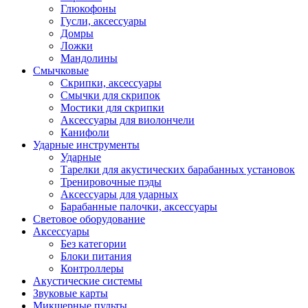
Глюкофоны
Гусли, аксессуары
Домры
Ложки
Мандолины
Смычковые
Скрипки, аксессуары
Смычки для скрипок
Мостики для скрипки
Аксессуары для виолончели
Канифоли
Ударные инструменты
Ударные
Тарелки для акустических барабанных установок
Тренировочные пэды
Аксессуары для ударных
Барабанные палочки, аксессуары
Световое оборудование
Аксессуары
Без категории
Блоки питания
Контроллеры
Акустические системы
Звуковые карты
Микшерные пульты