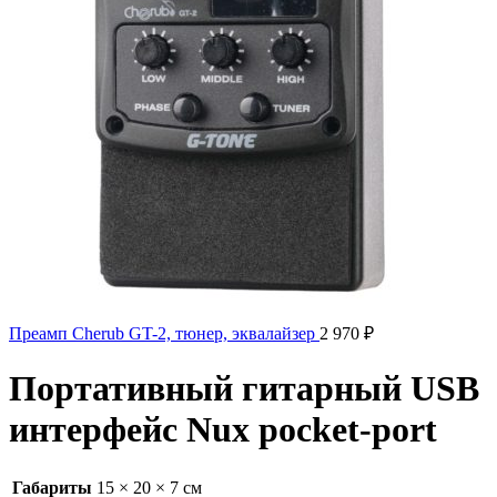
Преамп Cherub GT-2, тюнер, эквалайзер
2 970
₽
Портативный гитарный USB
интерфейс Nux pocket-port
Габариты
15 × 20 × 7 см