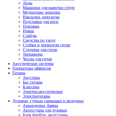
Лады
Машинки для намотки струн
Медиаторы, копилки
Накладки, пикгарды
Подставки для ноги
Порожки
Ремни
Слайды
Средства по уходу
Стойки и держатели гитар
Сурдины для гитар
Тренажеры
Чехлы для гитар
Акустические системы
Генераторы эффектов
Гитары
Акустика
Бас гитары
Классика
Электро-акустические
Электрогитары
Духовые, губные гармошки и мелодики
Аккордеоны, баяны
Аксессуары для духовых
Блок флейты, аксессуары