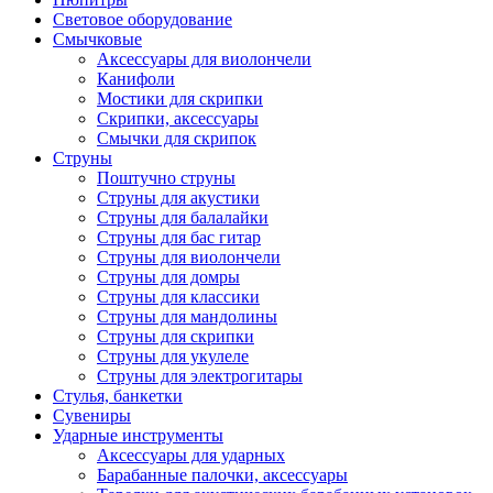
Световое оборудование
Смычковые
Аксессуары для виолончели
Канифоли
Мостики для скрипки
Скрипки, аксессуары
Смычки для скрипок
Струны
Поштучно струны
Струны для акустики
Струны для балалайки
Струны для бас гитар
Струны для виолончели
Струны для домры
Струны для классики
Струны для мандолины
Струны для скрипки
Струны для укулеле
Струны для электрогитары
Стулья, банкетки
Сувениры
Ударные инструменты
Аксессуары для ударных
Барабанные палочки, аксессуары