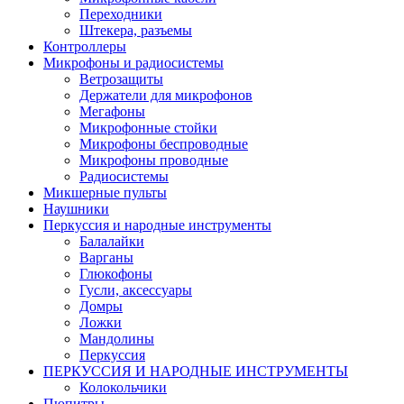
Переходники
Штекера, разъемы
Контроллеры
Микрофоны и радиосистемы
Ветрозащиты
Держатели для микрофонов
Мегафоны
Микрофонные стойки
Микрофоны беспроводные
Микрофоны проводные
Радиосистемы
Микшерные пульты
Наушники
Перкуссия и народные инструменты
Балалайки
Варганы
Глюкофоны
Гусли, аксессуары
Домры
Ложки
Мандолины
Перкуссия
ПЕРКУССИЯ И НАРОДНЫЕ ИНСТРУМЕНТЫ
Колокольчики
Пюпитры