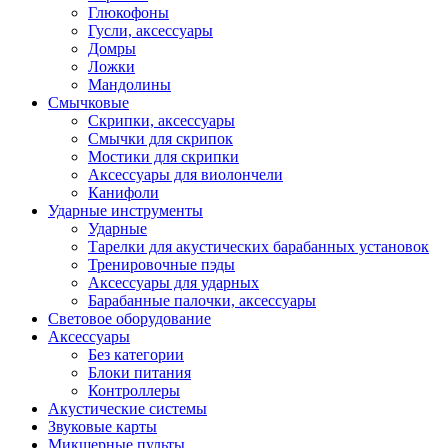
Глюкофоны
Гусли, аксессуары
Домры
Ложки
Мандолины
Смычковые
Скрипки, аксессуары
Смычки для скрипок
Мостики для скрипки
Аксессуары для виолончели
Канифоли
Ударные инструменты
Ударные
Тарелки для акустических барабанных установок
Тренировочные пэды
Аксессуары для ударных
Барабанные палочки, аксессуары
Световое оборудование
Аксессуары
Без категории
Блоки питания
Контроллеры
Акустические системы
Звуковые карты
Микшерные пульты