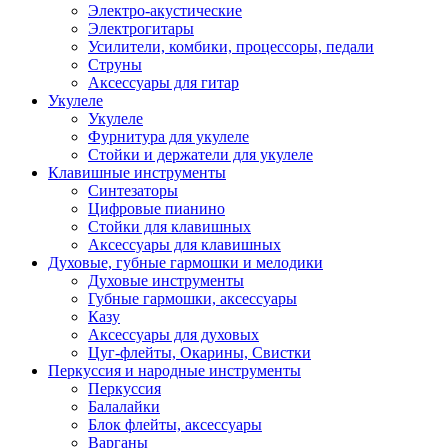
Электро-акустические
Электрогитары
Усилители, комбики, процессоры, педали
Струны
Аксессуары для гитар
Укулеле
Укулеле
Фурнитура для укулеле
Стойки и держатели для укулеле
Клавишные инструменты
Синтезаторы
Цифровые пианино
Стойки для клавишных
Аксессуары для клавишных
Духовые, губные гармошки и мелодики
Духовые инструменты
Губные гармошки, аксессуары
Казу
Аксессуары для духовых
Цуг-флейты, Окарины, Свистки
Перкуссия и народные инструменты
Перкуссия
Балалайки
Блок флейты, аксессуары
Варганы