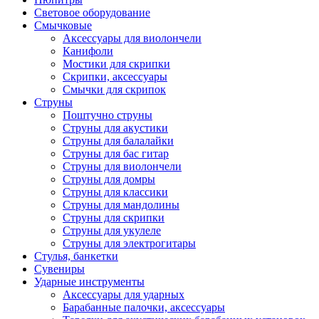
Световое оборудование
Смычковые
Аксессуары для виолончели
Канифоли
Мостики для скрипки
Скрипки, аксессуары
Смычки для скрипок
Струны
Поштучно струны
Струны для акустики
Струны для балалайки
Струны для бас гитар
Струны для виолончели
Струны для домры
Струны для классики
Струны для мандолины
Струны для скрипки
Струны для укулеле
Струны для электрогитары
Стулья, банкетки
Сувениры
Ударные инструменты
Аксессуары для ударных
Барабанные палочки, аксессуары