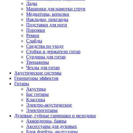
Лады
Машинки для намотки струн
Медиаторы, копилки
Накладки, пикгарды
Подставки для ноги
Порожки
Ремни
Слайды
Средства по уходу
Стойки и держатели гитар
Сурдины для гитар
Тренажеры
Чехлы для гитар
Акустические системы
Генераторы эффектов
Гитары
Акустика
Бас гитары
Классика
Электро-акустические
Электрогитары
Духовые, губные гармошки и мелодики
Аккордеоны, баяны
Аксессуары для духовых
Блок флейты, аксессуары