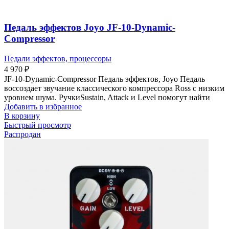
Педаль эффектов Joyo JF-10-Dynamic-
Compressor
Педали эффектов, процессоры
4 970
₽
JF-10-Dynamic-Compressor Педаль эффектов, Joyo Педаль
воссоздает звучание классического компрессора Ross с низким
уровнем шума. РучкиSustain, Attack и Level помогут найти
Добавить в избранное
В корзину
Быстрый просмотр
Распродан