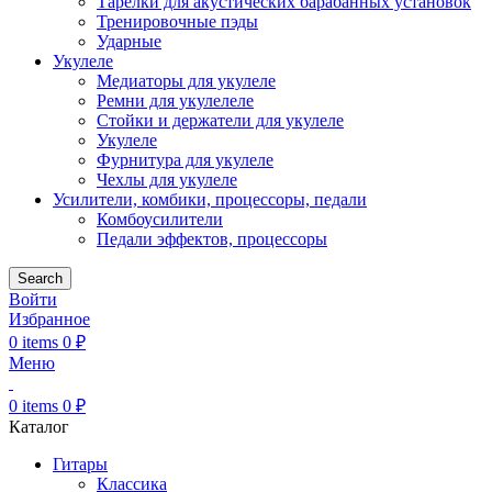
Тарелки для акустических барабанных установок
Тренировочные пэды
Ударные
Укулеле
Медиаторы для укулеле
Ремни для укулелеле
Стойки и держатели для укулеле
Укулеле
Фурнитура для укулеле
Чехлы для укулеле
Усилители, комбики, процессоры, педали
Комбоусилители
Педали эффектов, процессоры
Search
Войти
Избранное
0
items
0
₽
Меню
0
items
0
₽
Каталог
Гитары
Классика