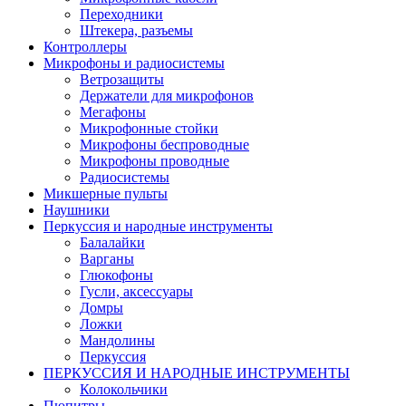
Переходники
Штекера, разъемы
Контроллеры
Микрофоны и радиосистемы
Ветрозащиты
Держатели для микрофонов
Мегафоны
Микрофонные стойки
Микрофоны беспроводные
Микрофоны проводные
Радиосистемы
Микшерные пульты
Наушники
Перкуссия и народные инструменты
Балалайки
Варганы
Глюкофоны
Гусли, аксессуары
Домры
Ложки
Мандолины
Перкуссия
ПЕРКУССИЯ И НАРОДНЫЕ ИНСТРУМЕНТЫ
Колокольчики
Пюпитры