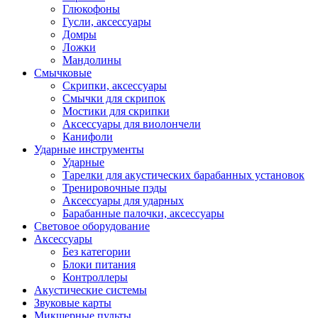
Глюкофоны
Гусли, аксессуары
Домры
Ложки
Мандолины
Смычковые
Скрипки, аксессуары
Смычки для скрипок
Мостики для скрипки
Аксессуары для виолончели
Канифоли
Ударные инструменты
Ударные
Тарелки для акустических барабанных установок
Тренировочные пэды
Аксессуары для ударных
Барабанные палочки, аксессуары
Световое оборудование
Аксессуары
Без категории
Блоки питания
Контроллеры
Акустические системы
Звуковые карты
Микшерные пульты