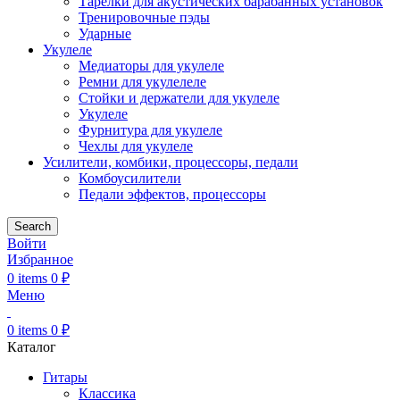
Тарелки для акустических барабанных установок
Тренировочные пэды
Ударные
Укулеле
Медиаторы для укулеле
Ремни для укулелеле
Стойки и держатели для укулеле
Укулеле
Фурнитура для укулеле
Чехлы для укулеле
Усилители, комбики, процессоры, педали
Комбоусилители
Педали эффектов, процессоры
Search
Войти
Избранное
0
items
0
₽
Меню
0
items
0
₽
Каталог
Гитары
Классика