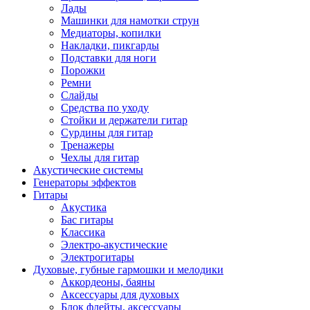
Лады
Машинки для намотки струн
Медиаторы, копилки
Накладки, пикгарды
Подставки для ноги
Порожки
Ремни
Слайды
Средства по уходу
Стойки и держатели гитар
Сурдины для гитар
Тренажеры
Чехлы для гитар
Акустические системы
Генераторы эффектов
Гитары
Акустика
Бас гитары
Классика
Электро-акустические
Электрогитары
Духовые, губные гармошки и мелодики
Аккордеоны, баяны
Аксессуары для духовых
Блок флейты, аксессуары