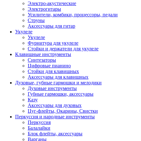
Электро-акустические
Электрогитары
Усилители, комбики, процессоры, педали
Струны
Аксессуары для гитар
Укулеле
Укулеле
Фурнитура для укулеле
Стойки и держатели для укулеле
Клавишные инструменты
Синтезаторы
Цифровые пианино
Стойки для клавишных
Аксессуары для клавишных
Духовые, губные гармошки и мелодики
Духовые инструменты
Губные гармошки, аксессуары
Казу
Аксессуары для духовых
Цуг-флейты, Окарины, Свистки
Перкуссия и народные инструменты
Перкуссия
Балалайки
Блок флейты, аксессуары
Варганы