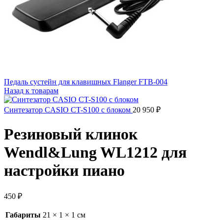
Педаль сустейн для клавишных Flanger FTB-004
Назад к товарам
Синтезатор CASIO CT-S100 с блоком
20 950
₽
Резиновый клинок
Wendl&Lung WL1212 для
настройки пиано
450
₽
Габариты
21 × 1 × 1 см