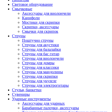
Световое оборудование
Смычковые
Аксессуары для виолончели
Канифоли
Мостики для скрипки
Скрипки, аксессуары
Смычки для скрипок
Струны
Поштучно струны
Струны для акустики
Струны для балалайки
Струны для бас гитар
Струны для виолончели
Струны для домры
Струны для классики
Струны для мандолины
Струны для скрипки
Струны для укулеле
Струны для электрогитары
Стулья, банкетки
Сувениры
Ударные инструменты
Аксессуары для ударных
Барабанные палочки, аксессуары