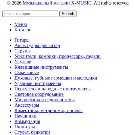
© 2026
Музыкальный магазин X-MUSIC
. All rights reserved
Search
Меню
Каталог
Гитары
Аксессуары для гитар
Струны
Усилители, комбики, процессоры, педали
Укулеле
Клавишные инструменты
Смычковые
Духовые, губные гармошки и мелодики
Ударные инструменты
Перкуссия и народные инструменты
Световое оборудование
Микрофоны и радиосистемы
Аксессуары
Камертоны, метрономы, тюнеры
Наушники
Коммутация
Пюпитры
Стулья, банкетки