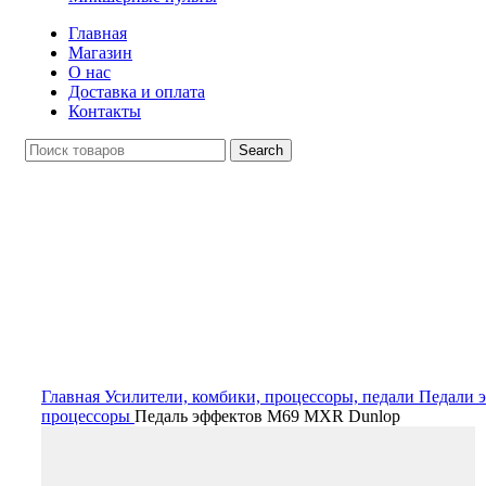
Главная
Магазин
О нас
Доставка и оплата
Контакты
Search
Распродан
Click to enlarge
Главная
Усилители, комбики, процессоры, педали
Педали э
процессоры
Педаль эффектов M69 MXR Dunlop