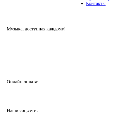
Контакты
Музыка, доступная каждому!
Специализированный магазин по продаже музыкальных
инструментов, звукового и светового оборудования и
аксессуаров
Онлайн оплата:
Наши соц.сети: