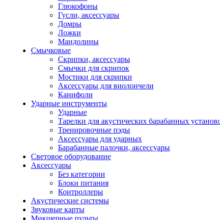
Глюкофоны
Гусли, аксессуары
Домры
Ложки
Мандолины
Смычковые
Скрипки, аксессуары
Смычки для скрипок
Мостики для скрипки
Аксессуары для виолончели
Канифоли
Ударные инструменты
Ударные
Тарелки для акустических барабанных установ
Тренировочные пэды
Аксессуары для ударных
Барабанные палочки, аксессуары
Световое оборудование
Аксессуары
Без категории
Блоки питания
Контроллеры
Акустические системы
Звуковые карты
Микшерные пульты