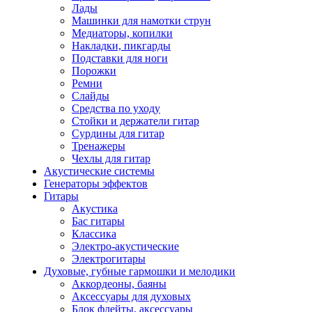
Лады
Машинки для намотки струн
Медиаторы, копилки
Накладки, пикгарды
Подставки для ноги
Порожки
Ремни
Слайды
Средства по уходу
Стойки и держатели гитар
Сурдины для гитар
Тренажеры
Чехлы для гитар
Акустические системы
Генераторы эффектов
Гитары
Акустика
Бас гитары
Классика
Электро-акустические
Электрогитары
Духовые, губные гармошки и мелодики
Аккордеоны, баяны
Аксессуары для духовых
Блок флейты, аксессуары