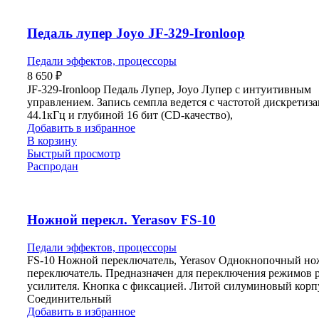
Педаль лупер Joyo JF-329-Ironloop
Педали эффектов, процессоры
8 650
₽
JF-329-Ironloop Педаль Лупер, Joyo Лупер с интуитивным
управлением. Запись семпла ведется с частотой дискретиз
44.1кГц и глубиной 16 бит (CD-качество),
Добавить в избранное
В корзину
Быстрый просмотр
Распродан
Ножной перекл. Yerasov FS-10
Педали эффектов, процессоры
FS-10 Ножной переключатель, Yerasov Однокнопочный н
переключатель. Предназначен для переключения режимов 
усилителя. Кнопка с фиксацией. Литой силуминовый корп
Соединительный
Добавить в избранное