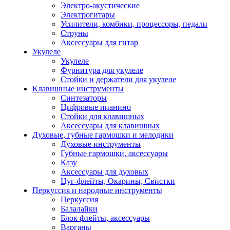
Электро-акустические
Электрогитары
Усилители, комбики, процессоры, педали
Струны
Аксессуары для гитар
Укулеле
Укулеле
Фурнитура для укулеле
Стойки и держатели для укулеле
Клавишные инструменты
Синтезаторы
Цифровые пианино
Стойки для клавишных
Аксессуары для клавишных
Духовые, губные гармошки и мелодики
Духовые инструменты
Губные гармошки, аксессуары
Казу
Аксессуары для духовых
Цуг-флейты, Окарины, Свистки
Перкуссия и народные инструменты
Перкуссия
Балалайки
Блок флейты, аксессуары
Варганы