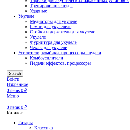
Тарелки для акустических барабанных установок
Тренировочные пэды
Ударные
Укулеле
Медиаторы для укулеле
Ремни для укулелеле
Стойки и держатели для укулеле
Укулеле
Фурнитура для укулеле
Чехлы для укулеле
Усилители, комбики, процессоры, педали
Комбоусилители
Педали эффектов, процессоры
Search
Войти
Избранное
0
items
0
₽
Меню
0
items
0
₽
Каталог
Гитары
Классика