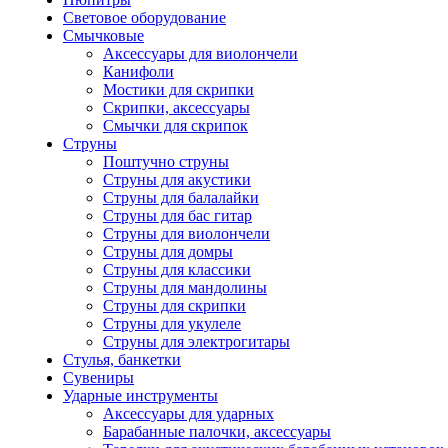
Световое оборудование
Смычковые
Аксессуары для виолончели
Канифоли
Мостики для скрипки
Скрипки, аксессуары
Смычки для скрипок
Струны
Поштучно струны
Струны для акустики
Струны для балалайки
Струны для бас гитар
Струны для виолончели
Струны для домры
Струны для классики
Струны для мандолины
Струны для скрипки
Струны для укулеле
Струны для электрогитары
Стулья, банкетки
Сувениры
Ударные инструменты
Аксессуары для ударных
Барабанные палочки, аксессуары