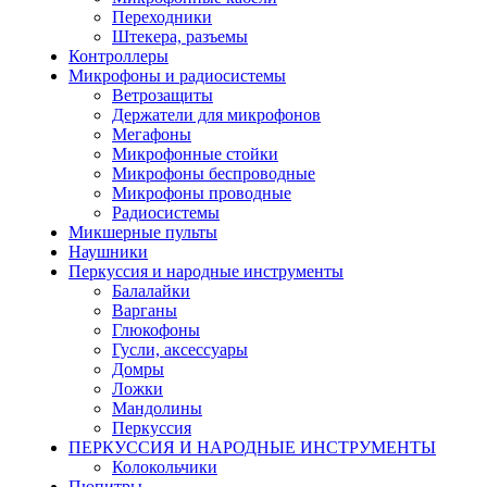
Переходники
Штекера, разъемы
Контроллеры
Микрофоны и радиосистемы
Ветрозащиты
Держатели для микрофонов
Мегафоны
Микрофонные стойки
Микрофоны беспроводные
Микрофоны проводные
Радиосистемы
Микшерные пульты
Наушники
Перкуссия и народные инструменты
Балалайки
Варганы
Глюкофоны
Гусли, аксессуары
Домры
Ложки
Мандолины
Перкуссия
ПЕРКУССИЯ И НАРОДНЫЕ ИНСТРУМЕНТЫ
Колокольчики
Пюпитры