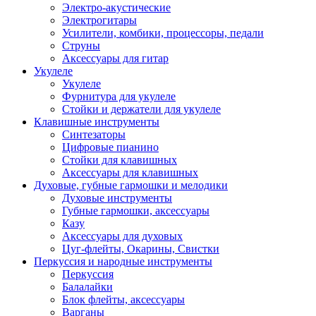
Электро-акустические
Электрогитары
Усилители, комбики, процессоры, педали
Струны
Аксессуары для гитар
Укулеле
Укулеле
Фурнитура для укулеле
Стойки и держатели для укулеле
Клавишные инструменты
Синтезаторы
Цифровые пианино
Стойки для клавишных
Аксессуары для клавишных
Духовые, губные гармошки и мелодики
Духовые инструменты
Губные гармошки, аксессуары
Казу
Аксессуары для духовых
Цуг-флейты, Окарины, Свистки
Перкуссия и народные инструменты
Перкуссия
Балалайки
Блок флейты, аксессуары
Варганы