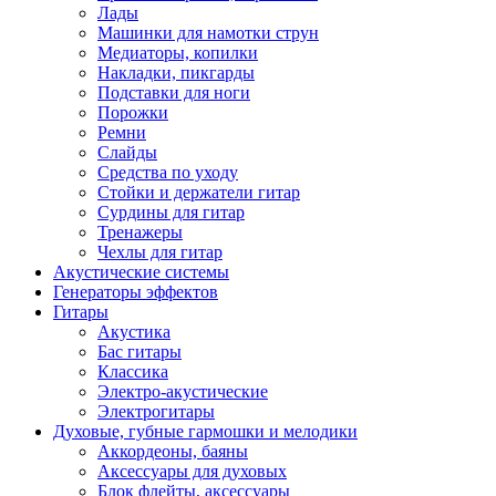
Лады
Машинки для намотки струн
Медиаторы, копилки
Накладки, пикгарды
Подставки для ноги
Порожки
Ремни
Слайды
Средства по уходу
Стойки и держатели гитар
Сурдины для гитар
Тренажеры
Чехлы для гитар
Акустические системы
Генераторы эффектов
Гитары
Акустика
Бас гитары
Классика
Электро-акустические
Электрогитары
Духовые, губные гармошки и мелодики
Аккордеоны, баяны
Аксессуары для духовых
Блок флейты, аксессуары