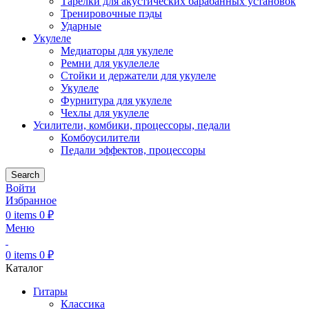
Тарелки для акустических барабанных установок
Тренировочные пэды
Ударные
Укулеле
Медиаторы для укулеле
Ремни для укулелеле
Стойки и держатели для укулеле
Укулеле
Фурнитура для укулеле
Чехлы для укулеле
Усилители, комбики, процессоры, педали
Комбоусилители
Педали эффектов, процессоры
Search
Войти
Избранное
0
items
0
₽
Меню
0
items
0
₽
Каталог
Гитары
Классика