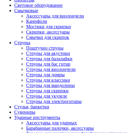
Световое оборудование
Смычковые
Аксессуары для виолончели
Канифоли
Мостики для скрипки
Скрипки, аксессуары
Смычки для скрипок
Струны
Поштучно струны
Струны для акустики
Струны для балалайки
Струны для бас гитар
Струны для виолончели
Струны для домры
Струны для классики
Струны для мандолины
Струны для скрипки
Струны для укулеле
Струны для электрогитары
Стулья, банкетки
Сувениры
Ударные инструменты
Аксессуары для ударных
Барабанные палочки, аксессуары