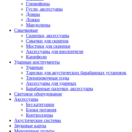
Глюкофоны
Гусли, аксессуары
Домры
Ложки
Мандолины
Смычковые
Скрипки, аксессуары
Смычки для скрипок
Мостики для скрипки
Аксессуары для виолончели
Канифоли
Ударные инструменты
Ударные
Тарелки для акустических барабанных установок
Тренировочные пэды
Аксессуары для ударных
Барабанные палочки, аксессуары
Световое оборудование
Аксессуары
Без категории
Блоки питания
Контроллеры
Акустические системы
Звуковые карты
Микшерные пульты