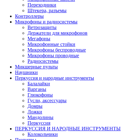
Переходники
Штекера, разъемы
Контроллеры
Микрофоны и радиосистемы
Ветрозащиты
Держатели для микрофонов
Мегафоны
Микрофонные стойки
Микрофоны беспроводные
Микрофоны проводные
Радиосистемы
Микшерные пульты
Наушники
Перкуссия и народные инструменты
Балалайки
Варганы
Глюкофоны
Гусли, аксессуары
Домры
Ложки
Мандолины
Перкуссия
ПЕРКУССИЯ И НАРОДНЫЕ ИНСТРУМЕНТЫ
Колокольчики
Пюпитры