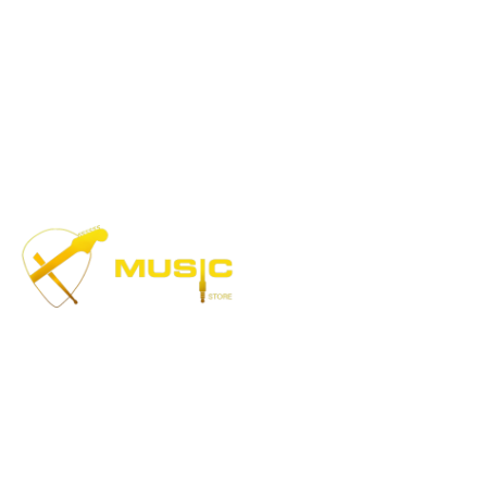
Цифровые пианино
Политика
конфиденциальности
Аксессуары для
клавишных
Политика возвратов
Правила и условия
Контакты
Музыка, доступная каждому!
Специализированный магазин по продаже
музыкальных инструментов, звукового и светового
оборудования и аксессуаров