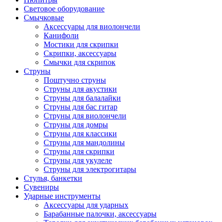
Световое оборудование
Смычковые
Аксессуары для виолончели
Канифоли
Мостики для скрипки
Скрипки, аксессуары
Смычки для скрипок
Струны
Поштучно струны
Струны для акустики
Струны для балалайки
Струны для бас гитар
Струны для виолончели
Струны для домры
Струны для классики
Струны для мандолины
Струны для скрипки
Струны для укулеле
Струны для электрогитары
Стулья, банкетки
Сувениры
Ударные инструменты
Аксессуары для ударных
Барабанные палочки, аксессуары