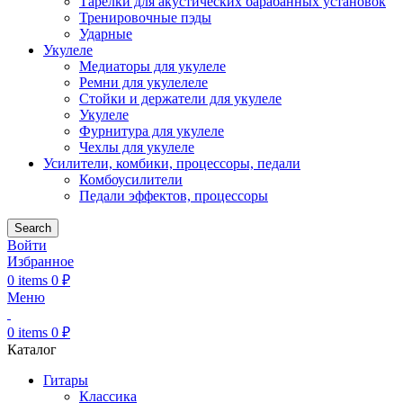
Тарелки для акустических барабанных установок
Тренировочные пэды
Ударные
Укулеле
Медиаторы для укулеле
Ремни для укулелеле
Стойки и держатели для укулеле
Укулеле
Фурнитура для укулеле
Чехлы для укулеле
Усилители, комбики, процессоры, педали
Комбоусилители
Педали эффектов, процессоры
Search
Войти
Избранное
0
items
0
₽
Меню
0
items
0
₽
Каталог
Гитары
Классика