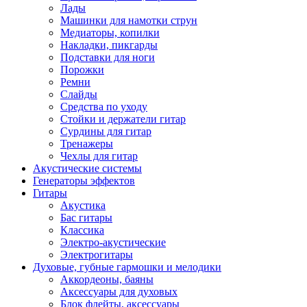
Лады
Машинки для намотки струн
Медиаторы, копилки
Накладки, пикгарды
Подставки для ноги
Порожки
Ремни
Слайды
Средства по уходу
Стойки и держатели гитар
Сурдины для гитар
Тренажеры
Чехлы для гитар
Акустические системы
Генераторы эффектов
Гитары
Акустика
Бас гитары
Классика
Электро-акустические
Электрогитары
Духовые, губные гармошки и мелодики
Аккордеоны, баяны
Аксессуары для духовых
Блок флейты, аксессуары