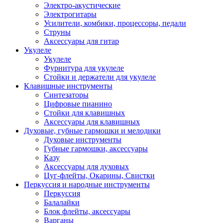
Электро-акустические
Электрогитары
Усилители, комбики, процессоры, педали
Струны
Аксессуары для гитар
Укулеле
Укулеле
Фурнитура для укулеле
Стойки и держатели для укулеле
Клавишные инструменты
Синтезаторы
Цифровые пианино
Стойки для клавишных
Аксессуары для клавишных
Духовые, губные гармошки и мелодики
Духовые инструменты
Губные гармошки, аксессуары
Казу
Аксессуары для духовых
Цуг-флейты, Окарины, Свистки
Перкуссия и народные инструменты
Перкуссия
Балалайки
Блок флейты, аксессуары
Варганы