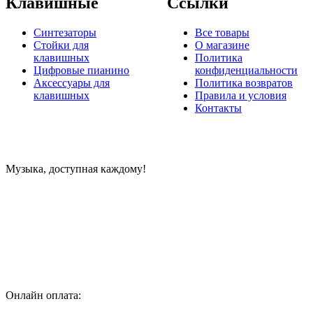
Клавишные
Ссылки
Синтезаторы
Все товары
Стойки для
О магазине
клавишных
Политика
Цифровые пианино
конфиденциальности
Аксессуары для
Политика возвратов
клавишных
Правила и условия
Контакты
Музыка, доступная каждому!
Специализированный магазин по продаже музыкальных
инструментов, звукового и светового оборудования и
аксессуаров
Онлайн оплата: