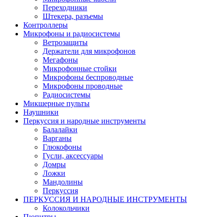
Переходники
Штекера, разъемы
Контроллеры
Микрофоны и радиосистемы
Ветрозащиты
Держатели для микрофонов
Мегафоны
Микрофонные стойки
Микрофоны беспроводные
Микрофоны проводные
Радиосистемы
Микшерные пульты
Наушники
Перкуссия и народные инструменты
Балалайки
Варганы
Глюкофоны
Гусли, аксессуары
Домры
Ложки
Мандолины
Перкуссия
ПЕРКУССИЯ И НАРОДНЫЕ ИНСТРУМЕНТЫ
Колокольчики
Пюпитры