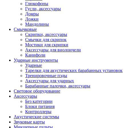
Глюкофоны
Гусли, аксессуары
Домры
Ложки
Мандолины
Смычковые
Скрипки, аксессуары
Смычки для скрипок
Мостики для скрипки
Аксессуары для виолончели
Канифоли
Ударные инструменты
Ударные
Тарелки для акустических барабанных установок
Тренировочные пэды
Аксессуары для ударных
Барабанные палочки, аксессуары
Световое оборудование
Аксессуары
Без категории
Блоки питания
Контроллеры
Акустические системы
Звуковые карты
Микшерные пульты